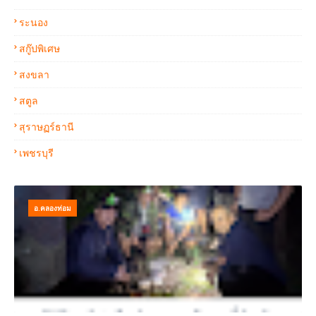
ระนอง
สกู๊ปพิเศษ
สงขลา
สตูล
สุราษฏร์ธานี
เพชรบุรี
อ.คลองท่อม