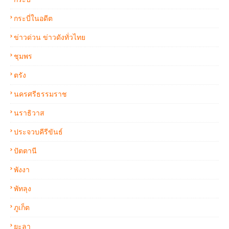
กระบี่ในอดีต
ข่าวด่วน ข่าวดังทั่วไทย
ชุมพร
ตรัง
นครศรีธรรมราช
นราธิวาส
ประจวบคีรีขันธ์
ปัตตานี
พังงา
พัทลุง
ภูเก็ต
ยะลา