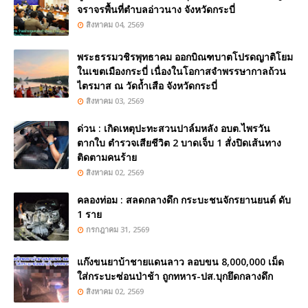
จราจรพื้นที่ตำบลอ่าวนาง จังหวัดกระบี่
สิงหาคม 04, 2569
พระธรรมวชิรพุทธาคม ออกบิณฑบาตโปรดญาติโยม
ในเขตเมืองกระบี่ เนื่องในโอกาสจำพรรษากาลถ้วน
ไตรมาส ณ วัดถ้ำเสือ จังหวัดกระบี่
สิงหาคม 03, 2569
ด่วน : เกิดเหตุปะทะสวนปาล์มหลัง อบต.ไพรวัน
ตากใบ ตำรวจเสียชีวิต 2 บาดเจ็บ 1 สั่งปิดเส้นทาง
ติดตามคนร้าย
สิงหาคม 02, 2569
คลองท่อม : สลดกลางดึก กระบะชนจักรยานยนต์ ดับ
1 ราย
กรกฎาคม 31, 2569
แก๊งขนยาบ้าชายแดนลาว ลอบขน 8,000,000 เม็ด
ใส่กระบะซ่อนป่าช้า ถูกทหาร-ปส.บุกยึดกลางดึก
สิงหาคม 02, 2569