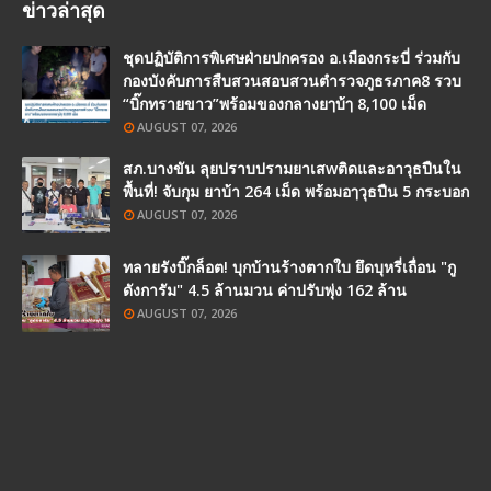
ข่าวล่าสุด
ชุดปฏิบัติการพิเศษฝ่ายปกครอง อ.เมืองกระบี่ ร่วมกับ
กองบังคับการสืบสวนสอบสวนตำรวจภูธรภาค8 รวบ
“บิ๊กทรายขาว”พร้อมของกลางยๅบ้ๅ 8,100 เม็ด
AUGUST 07, 2026
สภ.บางขัน ลุยปราบปรามยาเสwติดและอาวุธปืนใน
พื้นที่! จับกุม ยาบ้า 264 เม็ด พร้อมอๅวุธปืน 5 กระบอก
AUGUST 07, 2026
ทลายรังบิ๊กล็อต! บุกบ้านร้างตากใบ ยึดบุหรี่เถื่อน "กู
ดังการัม" 4.5 ล้านมวน ค่าปรับพุ่ง 162 ล้าน
AUGUST 07, 2026