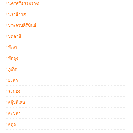
นครศรีธรรมราช
นราธิวาส
ประจวบคีรีขันธ์
ปัตตานี
พังงา
พัทลุง
ภูเก็ต
ยะลา
ระนอง
สกู๊ปพิเศษ
สงขลา
สตูล