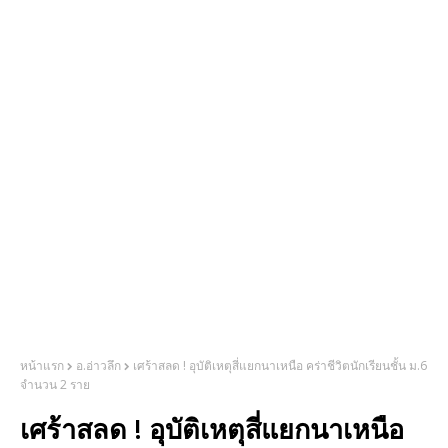
หน้าแรก
อ.อ่าวลึก
เศร้าสลด ! อุบัติเหตุสี่แยกนาเหนือ คร่าชีวิตนักเรียนชั้น ม.6
จำนวน 2 ราย
เศร้าสลด ! อุบัติเหตุสี่แยกนาเหนือ