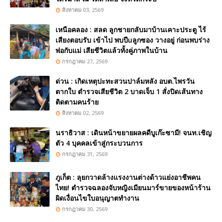
สิงหาคม 03, 2569
เหนือคลอง : สลด ลูกชายกลับมาบ้านเคาะประตู ไร้
เสียงตอบรับ เข้าไป พบปืuลูกซอง วางอยู่ ก่อนพบร่าง
พ่อกับแม่ เสียชีวิตแล้วทั้งคู่ภาพในบ้าน
กรกฎาคม 27, 2569
ด่วน : เกิดเหตุปะทะสวนปาล์มหลัง อบต.ไพรวัน
ตากใบ ตำรวจเสียชีวิต 2 บาดเจ็บ 1 สั่งปิดเส้นทาง
ติดตามคนร้าย
สิงหาคม 02, 2569
นราธิวาส : เดินหน้าขยายผลคดีบูเก๊ะซามี! จนท.เชิญ
ตัว 4 บุคคลเข้าสู่กระบวนการ
กรกฎาคม 31, 2569
ภูเก็ต : ลุยกวาดล้างแรงงานต่างด้าวแย่งอาชีพคน
ไทย! ตำรวจฉลองจับหญิงเมียนมาร์ขายของหน้าร้าน
ผิดเงื่อนไขใบอนุญาตทำงาน
กรกฎาคม 30, 2569