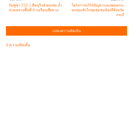
กัมพูชา 🇰🇭 | สีหนุวิวล์ ฝนถล่ม น้ำ
โครงการแก้ไขปัญหาและลดผลกระ
ท่วมหลายพื้นที่ บ้านเรือนเสียหาย
ทบของลิงในชุมชุมชมท้องที่จังหวัด
กระบี่
แสดงความคิดเห็น
0 ความคิดเห็น