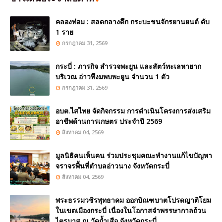
คลองท่อม : สลดกลางดึก กระบะชนจักรยานยนต์ ดับ
1 ราย
กรกฎาคม 31, 2569
กระบี่ : ภารกิจ สำรวจพะยูน และสัตว์ทะเลหายาก
บริเวณ อ่าวทึงมพบพะยูน จำนวน 1 ตัว
กรกฎาคม 31, 2569
อบต.ไสไทย จัดกิจกรรม การดำเนินโครงการส่งเสริม
อาชีพด้านการเกษตร ประจำปี 2569
สิงหาคม 04, 2569
มูลนิธิคนเห็นคน ร่วมประชุมคณะทำงานแก้ไขปัญหา
จราจรพื้นที่ตำบลอ่าวนาง จังหวัดกระบี่
สิงหาคม 04, 2569
พระธรรมวชิรพุทธาคม ออกบิณฑบาตโปรดญาติโยม
ในเขตเมืองกระบี่ เนื่องในโอกาสจำพรรษากาลถ้วน
ไตรมาส ณ วัดถ้ำเสือ จังหวัดกระบี่