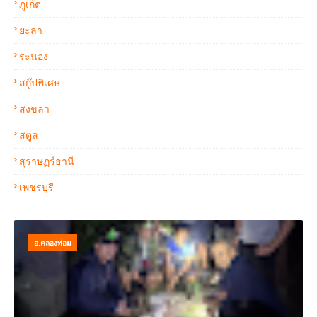
ภูเก็ต
ยะลา
ระนอง
สกู๊ปพิเศษ
สงขลา
สตูล
สุราษฏร์ธานี
เพชรบุรี
อ.คลองท่อม