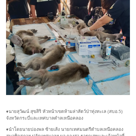
♦นายสุวัฒน์ สุขสิริ หัวหน้าเขตห้ามล่าสัตว์ป่าทุ่งทะเล (สบอ.5)
จังหวัดกระบี่และเทศบาลตำลเหนือคลอง
♦นำโดยนายปองพล ซ้ายเส้ง นายกเทศมนตรีตำบลเหนือคลอง
สมาชิกสภาฯ ปลัดเทศบาลฯ ผอ.กองสา ธารณสุขและเจ้าหน้าที่