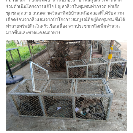
ร่วมดำเนินโครงการแก้ไขปัญหาลิงฯในชุมชนท่ากรวด ท่าเรือ
ชุมชนสุดสาย ถนนตลาดวันอาทิตย์บ้านเหนือคลองที่ได้รับความ
เดือดร้อนจากลิงแสมจากป่าโกงกางสมบูรณ์ที่อยู่ติดชุมชน ซึ่งได้
ทำลายทรัพย์สินในครัวเรือนเนื่อง จากประชากรลิงเพิ่มจำนวน
มากขึ้นและขาดแคลนอาหาร