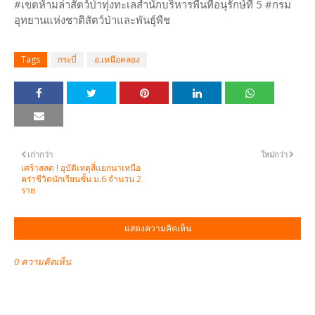
#เขตห้ามล่าสัตว์ป่าทุ่งทะเลสำนักบริหารพื้นที่อนุรักษ์ที่ 5 #กรม
อุทยานแห่งชาติสัตว์ป่าและพันธุ์พืช
Tags
กระบี่
อ.เหนือคลอง
เก่ากว่า
ใหม่กว่า
เศร้าสลด ! อุบัติเหตุสี่แยกนาเหนือ
คร่าชีวิตนักเรียนชั้น ม.6 จำนวน 2
ราย
แสดงความคิดเห็น
0 ความคิดเห็น