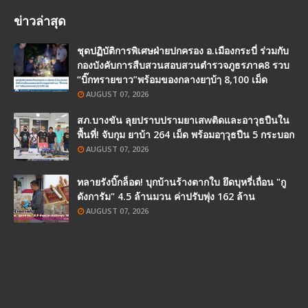
ข่าวล่าสุด
ชุดปฏิบัติการพิเศษฝ่ายปกครอง อ.เมืองกระบี่ ร่วมกับ
กองบังคับการสืบสวนสอบสวนตำรวจภูธรภาค8 รวบ
“บิ๊กทรายขาว”พร้อมของกลางยๅบ้ๅ 8,100 เม็ด
AUGUST 07, 2026
สภ.บางขัน ลุยปราบปรามยาเสwติดและอาวุธปืนใน
พื้นที่! จับกุม ยาบ้า 264 เม็ด พร้อมอๅวุธปืน 5 กระบอก
AUGUST 07, 2026
ทลายรังบิ๊กล็อต! บุกบ้านร้างตากใบ ยึดบุหรี่เถื่อน "กู
ดังการัม" 4.5 ล้านมวน ค่าปรับพุ่ง 162 ล้าน
AUGUST 07, 2026