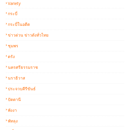
Variety
กระบี่
กระบี่ในอดีต
ข่าวด่วน ข่าวดังทั่วไทย
ชุมพร
ตรัง
นครศรีธรรมราช
นราธิวาส
ประจวบคีรีขันธ์
ปัตตานี
พังงา
พัทลุง