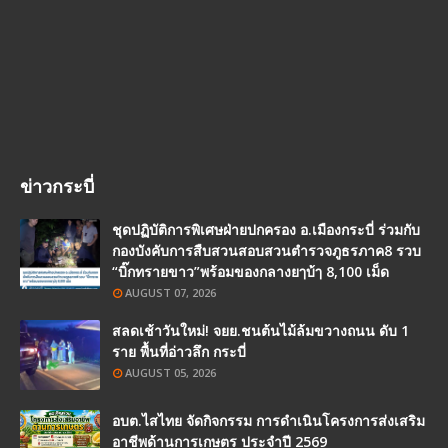
ข่าวกระบี่
ชุดปฏิบัติการพิเศษฝ่ายปกครอง อ.เมืองกระบี่ ร่วมกับ
กองบังคับการสืบสวนสอบสวนตำรวจภูธรภาค8 รวบ
“บิ๊กทรายขาว”พร้อมของกลางยๅบ้ๅ 8,100 เม็ด
AUGUST 07, 2026
สลดเช้าวันใหม่! จยย.ชนต้นไม้ล้มขวางถนน ดับ 1
ราย พื้นที่อ่าวลึก กระบี่
AUGUST 05, 2026
อบต.ไสไทย จัดกิจกรรม การดำเนินโครงการส่งเสริม
อาชีพด้านการเกษตร ประจำปี 2569