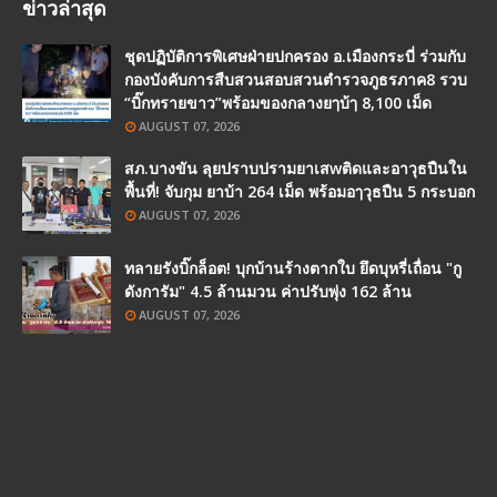
ข่าวล่าสุด
ชุดปฏิบัติการพิเศษฝ่ายปกครอง อ.เมืองกระบี่ ร่วมกับ
กองบังคับการสืบสวนสอบสวนตำรวจภูธรภาค8 รวบ
“บิ๊กทรายขาว”พร้อมของกลางยๅบ้ๅ 8,100 เม็ด
AUGUST 07, 2026
สภ.บางขัน ลุยปราบปรามยาเสwติดและอาวุธปืนใน
พื้นที่! จับกุม ยาบ้า 264 เม็ด พร้อมอๅวุธปืน 5 กระบอก
AUGUST 07, 2026
ทลายรังบิ๊กล็อต! บุกบ้านร้างตากใบ ยึดบุหรี่เถื่อน "กู
ดังการัม" 4.5 ล้านมวน ค่าปรับพุ่ง 162 ล้าน
AUGUST 07, 2026