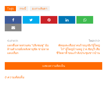
Tags
กระบี่
อ.เกาะลันตา
เก่ากว่า
ใหม่กว่า
แตกตื่นหาดสวนสน “ปลิงชมพู” นับ
พัทลุงสะเทือน! คนร้ายบุกยิง“ผู้ใหญ่
ล้านตัวเกยฝั่งหลังพายุซัด ชายหาด
ไก่” ผู้ใหญ่บ้านหมู่ 2 ต.ชัยบุรี เสีย
แดงเถือก
ชีวิตคาที่ ขณะกำลังประชุมชาวบ้าน
แสดงความคิดเห็น
0 ความคิดเห็น