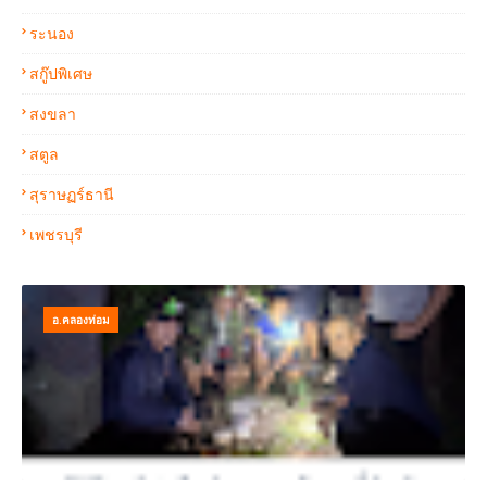
ระนอง
สกู๊ปพิเศษ
สงขลา
สตูล
สุราษฏร์ธานี
เพชรบุรี
อ.คลองท่อม