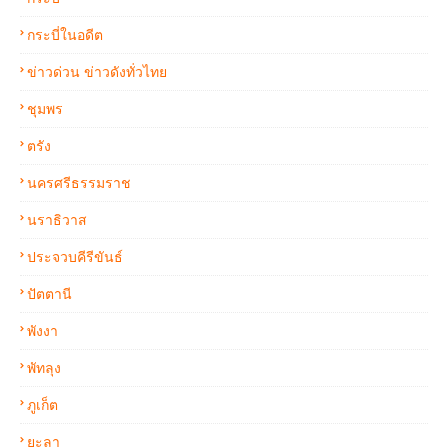
กระบี่ในอดีต
ข่าวด่วน ข่าวดังทั่วไทย
ชุมพร
ตรัง
นครศรีธรรมราช
นราธิวาส
ประจวบคีรีขันธ์
ปัตตานี
พังงา
พัทลุง
ภูเก็ต
ยะลา