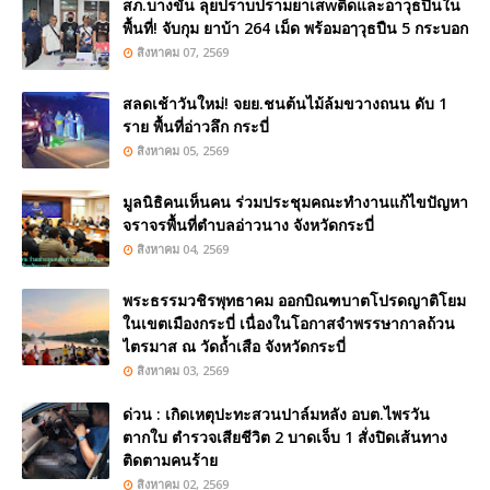
สภ.บางขัน ลุยปราบปรามยาเสwติดและอาวุธปืนใน
พื้นที่! จับกุม ยาบ้า 264 เม็ด พร้อมอๅวุธปืน 5 กระบอก
สิงหาคม 07, 2569
สลดเช้าวันใหม่! จยย.ชนต้นไม้ล้มขวางถนน ดับ 1
ราย พื้นที่อ่าวลึก กระบี่
สิงหาคม 05, 2569
มูลนิธิคนเห็นคน ร่วมประชุมคณะทำงานแก้ไขปัญหา
จราจรพื้นที่ตำบลอ่าวนาง จังหวัดกระบี่
สิงหาคม 04, 2569
พระธรรมวชิรพุทธาคม ออกบิณฑบาตโปรดญาติโยม
ในเขตเมืองกระบี่ เนื่องในโอกาสจำพรรษากาลถ้วน
ไตรมาส ณ วัดถ้ำเสือ จังหวัดกระบี่
สิงหาคม 03, 2569
ด่วน : เกิดเหตุปะทะสวนปาล์มหลัง อบต.ไพรวัน
ตากใบ ตำรวจเสียชีวิต 2 บาดเจ็บ 1 สั่งปิดเส้นทาง
ติดตามคนร้าย
สิงหาคม 02, 2569