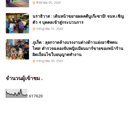
สิงหาคม 05, 2569
นราธิวาส : เดินหน้าขยายผลคดีบูเก๊ะซามี! จนท.เชิญ
ตัว 4 บุคคลเข้าสู่กระบวนการ
กรกฎาคม 31, 2569
ภูเก็ต : ลุยกวาดล้างแรงงานต่างด้าวแย่งอาชีพคน
ไทย! ตำรวจฉลองจับหญิงเมียนมาร์ขายของหน้าร้าน
ผิดเงื่อนไขใบอนุญาตทำงาน
กรกฎาคม 30, 2569
จำนวนผู้เข้าชม
6
1
7
6
2
0