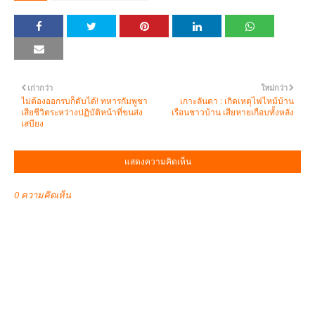
เก่ากว่า
ใหม่กว่า
ไม่ต้องออกรบก็ดับได้! ทหารกัมพูชา
เกาะลันตา : เกิดเหตุไฟไหม้บ้าน
เสียชีวิตระหว่างปฏิบัติหน้าที่ขนส่ง
เรือนชาวบ้าน เสียหายเกือบทั้งหลัง
เสบียง
แสดงความคิดเห็น
0 ความคิดเห็น