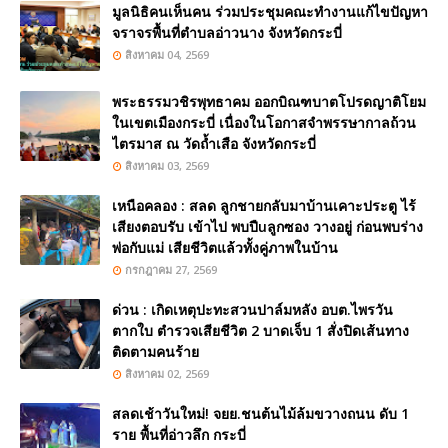
มูลนิธิคนเห็นคน ร่วมประชุมคณะทำงานแก้ไขปัญหา
จราจรพื้นที่ตำบลอ่าวนาง จังหวัดกระบี่
สิงหาคม 04, 2569
พระธรรมวชิรพุทธาคม ออกบิณฑบาตโปรดญาติโยม
ในเขตเมืองกระบี่ เนื่องในโอกาสจำพรรษากาลถ้วน
ไตรมาส ณ วัดถ้ำเสือ จังหวัดกระบี่
สิงหาคม 03, 2569
เหนือคลอง : สลด ลูกชายกลับมาบ้านเคาะประตู ไร้
เสียงตอบรับ เข้าไป พบปืuลูกซอง วางอยู่ ก่อนพบร่าง
พ่อกับแม่ เสียชีวิตแล้วทั้งคู่ภาพในบ้าน
กรกฎาคม 27, 2569
ด่วน : เกิดเหตุปะทะสวนปาล์มหลัง อบต.ไพรวัน
ตากใบ ตำรวจเสียชีวิต 2 บาดเจ็บ 1 สั่งปิดเส้นทาง
ติดตามคนร้าย
สิงหาคม 02, 2569
สลดเช้าวันใหม่! จยย.ชนต้นไม้ล้มขวางถนน ดับ 1
ราย พื้นที่อ่าวลึก กระบี่