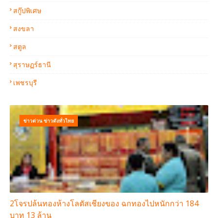
สกู๊ปพิเศษ
สงขลา
สตูล
สุราษฏร์ธานี
เพชรบุรี
ข่าวด่วน ข่าวดังทั่วไทย
2โจรปล้นทองห้างโลตัสเชียงของ ฉกทองไปหนักกว่า 184
บาท 13 ล้าน