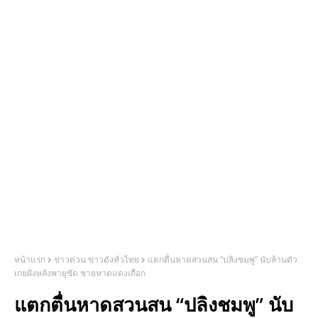
หน้าแรก
ข่าวด่วน ข่าวดังทั่วไทย
แตกตื่นหาดสวนสน “ปลิงชมพู” นับล้านตัว
เกยฝั่งหลังพายุซัด ชายหาดแดงเถือก
แตกตื่นหาดสวนสน “ปลิงชมพู” นับ