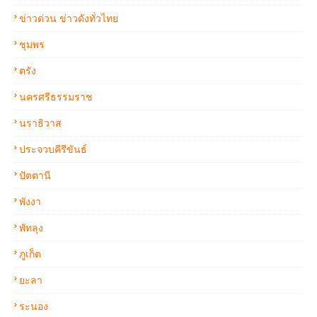
ข่าวด่วน ข่าวดังทั่วไทย
ชุมพร
ตรัง
นครศรีธรรมราช
นราธิวาส
ประจวบคีรีขันธ์
ปัตตานี
พังงา
พัทลุง
ภูเก็ต
ยะลา
ระนอง