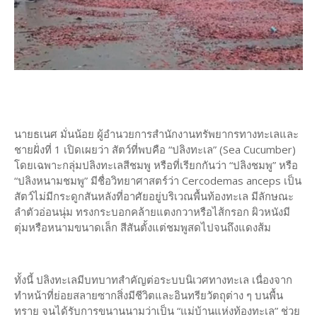
นายธเนศ มั่นน้อย ผู้อำนวยการสำนักงานทรัพยากรทางทะเลและ
ชายฝั่งที่ 1 เปิดเผยว่า สัตว์ที่พบคือ “ปลิงทะเล” (Sea Cucumber)
โดยเฉพาะกลุ่มปลิงทะเลสีชมพู หรือที่เรียกกันว่า “ปลิงชมพู” หรือ
“ปลิงหนามชมพู” มีชื่อวิทยาศาสตร์ว่า Cercodemas anceps เป็น
สัตว์ไม่มีกระดูกสันหลังที่อาศัยอยู่บริเวณพื้นท้องทะเล มีลักษณะ
ลำตัวอ่อนนุ่ม ทรงกระบอกคล้ายแตงกวาหรือไส้กรอก ผิวหนังมี
ตุ่มหรือหนามขนาดเล็ก สีสันตั้งแต่ชมพูสดไปจนถึงแดงส้ม
ทั้งนี้ ปลิงทะเลมีบทบาทสำคัญต่อระบบนิเวศทางทะเล เนื่องจาก
ทำหน้าที่ย่อยสลายซากสิ่งมีชีวิตและอินทรียวัตถุต่าง ๆ บนพื้น
ทราย จนได้รับการขนานนามว่าเป็น “แม่บ้านแห่งท้องทะเล” ช่วย