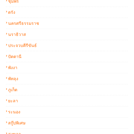
ชุมพร
ตรัง
นครศรีธรรมราช
นราธิวาส
ประจวบคีรีขันธ์
ปัตตานี
พังงา
พัทลุง
ภูเก็ต
ยะลา
ระนอง
สกู๊ปพิเศษ
สงขลา