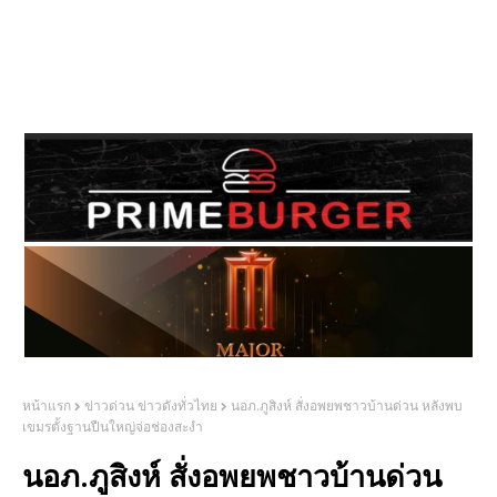
หน้าแรก
ข่าวด่วน ข่าวดังทั่วไทย
นอภ.ภูสิงห์ สั่งอพยพชาวบ้านด่วน หลังพบ
เขมรตั้งฐานปืนใหญ่จ่อช่องสะงำ
นอภ.ภูสิงห์ สั่งอพยพชาวบ้านด่วน