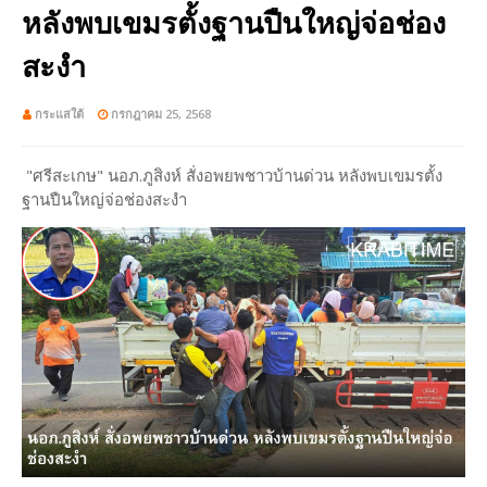
หลังพบเขมรตั้งฐานปืนใหญ่จ่อช่อง
สะงำ
กระแสใต้
กรกฎาคม 25, 2568
"ศรีสะเกษ" นอภ.ภูสิงห์ สั่งอพยพชาวบ้านด่วน หลังพบเขมรตั้ง
ฐานปืนใหญ่จ่อช่องสะงำ