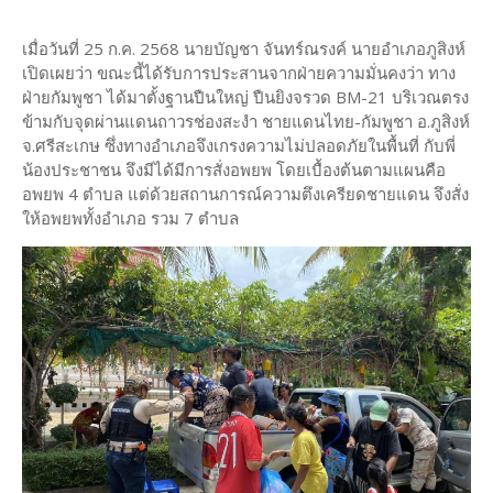
เมื่อวันที่ 25 ก.ค. 2568 นายบัญชา จันทร์ณรงค์ นายอำเภอภูสิงห์
เปิดเผยว่า ขณะนี้ได้รับการประสานจากฝ่ายความมั่นคงว่า ทาง
ฝ่ายกัมพูชา ได้มาตั้งฐานปืนใหญ่ ปืนยิงจรวด BM-21 บริเวณตรง
ข้ามกับจุดผ่านแดนถาวรช่องสะงำ ชายแดนไทย-กัมพูชา อ.ภูสิงห์
จ.ศรีสะเกษ ซึ่งทางอำเภอจึงเกรงความไม่ปลอดภัยในพื้นที่ กับพี่
น้องประชาชน จึงมีได้มีการสั่งอพยพ โดยเบื้องต้นตามแผนคือ
อพยพ 4 ตำบล แต่ด้วยสถานการณ์ความตึงเครียดชายแดน จึงสั่ง
ให้อพยพทั้งอำเภอ รวม 7 ตำบล