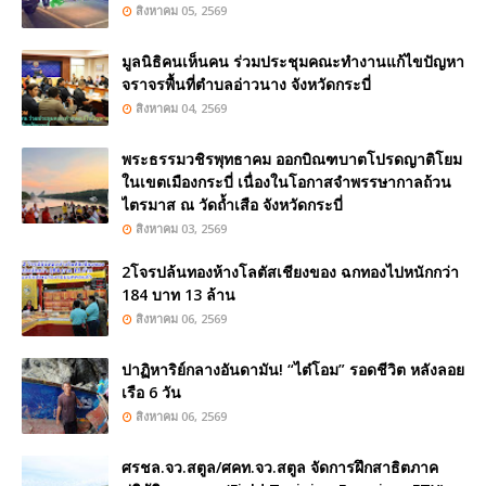
สิงหาคม 05, 2569
มูลนิธิคนเห็นคน ร่วมประชุมคณะทำงานแก้ไขปัญหา
จราจรพื้นที่ตำบลอ่าวนาง จังหวัดกระบี่
สิงหาคม 04, 2569
พระธรรมวชิรพุทธาคม ออกบิณฑบาตโปรดญาติโยม
ในเขตเมืองกระบี่ เนื่องในโอกาสจำพรรษากาลถ้วน
ไตรมาส ณ วัดถ้ำเสือ จังหวัดกระบี่
สิงหาคม 03, 2569
2โจรปล้นทองห้างโลตัสเชียงของ ฉกทองไปหนักกว่า
184 บาท 13 ล้าน
สิงหาคม 06, 2569
ปาฏิหาริย์กลางอันดามัน! “ไต๋โอม” รอดชีวิต หลังลอย
เรือ 6 วัน
สิงหาคม 06, 2569
ศรชล.จว.สตูล/ศคท.จว.สตูล จัดการฝึกสาธิตภาค