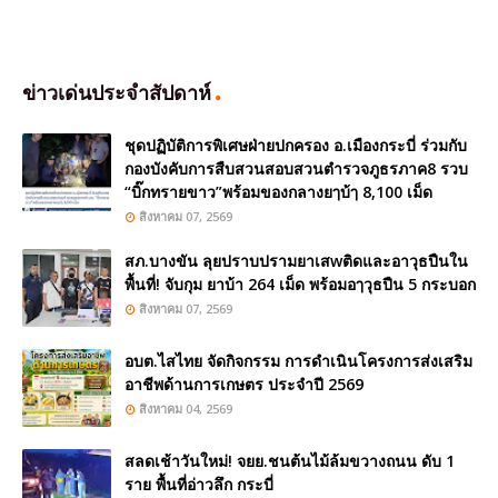
ข่าวเด่นประจำสัปดาห์
ชุดปฏิบัติการพิเศษฝ่ายปกครอง อ.เมืองกระบี่ ร่วมกับ
กองบังคับการสืบสวนสอบสวนตำรวจภูธรภาค8 รวบ
“บิ๊กทรายขาว”พร้อมของกลางยๅบ้ๅ 8,100 เม็ด
สิงหาคม 07, 2569
สภ.บางขัน ลุยปราบปรามยาเสwติดและอาวุธปืนใน
พื้นที่! จับกุม ยาบ้า 264 เม็ด พร้อมอๅวุธปืน 5 กระบอก
สิงหาคม 07, 2569
อบต.ไสไทย จัดกิจกรรม การดำเนินโครงการส่งเสริม
อาชีพด้านการเกษตร ประจำปี 2569
สิงหาคม 04, 2569
สลดเช้าวันใหม่! จยย.ชนต้นไม้ล้มขวางถนน ดับ 1
ราย พื้นที่อ่าวลึก กระบี่