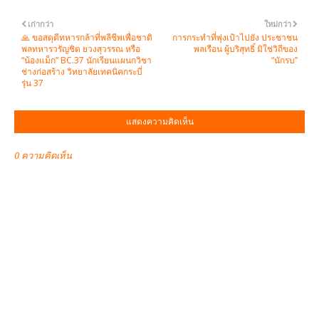
เก่ากว่า
ใหม่กว่า
🙏 ขอสดุดีทหารกล้าที่พลีชีพเพื่อชาติ
การกระทำที่พุ่งเป้าไปยัง ประชาชน
พลทหารวรัญชิต ยวงสุวรรณ หรือ
พลเรือน ผู้บริสุทธิ์ มิใช่วิถีของ
“น้องแม็ก” BC.37 นักเรียนแผนกวิชา
“นักรบ”
ช่างก่อสร้าง วิทยาลัยเทคนิคกระบี่
รุ่น 37
แสดงความคิดเห็น
0 ความคิดเห็น