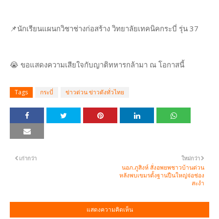
📌นักเรียนแผนกวิชาช่างก่อสร้าง วิทยาลัยเทคนิคกระบี่ รุ่น 37
😭 ขอแสดงความเสียใจกับญาติทหารกล้ามา ณ โอกาสนี้
Tags
กระบี่
ข่าวด่วน ข่าวดังทั่วไทย
เก่ากว่า
ใหม่กว่า
นอภ.ภูสิงห์ สั่งอพยพชาวบ้านด่วน
หลังพบเขมรตั้งฐานปืนใหญ่จ่อช่อง
สะงำ
แสดงความคิดเห็น