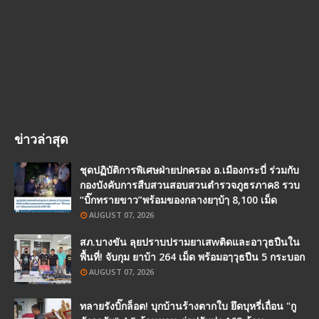
ข่าวล่าสุด
ชุดปฏิบัติการพิเศษฝ่ายปกครอง อ.เมืองกระบี่ ร่วมกับ
กองบังคับการสืบสวนสอบสวนตำรวจภูธรภาค8 รวบ
“บิ๊กทรายขาว”พร้อมของกลางยๅบ้ๅ 8,100 เม็ด
AUGUST 07, 2026
สภ.บางขัน ลุยปราบปรามยาเสwติดและอาวุธปืนใน
พื้นที่! จับกุม ยาบ้า 264 เม็ด พร้อมอๅวุธปืน 5 กระบอก
AUGUST 07, 2026
ทลายรังบิ๊กล็อต! บุกบ้านร้างตากใบ ยึดบุหรี่เถื่อน "กู