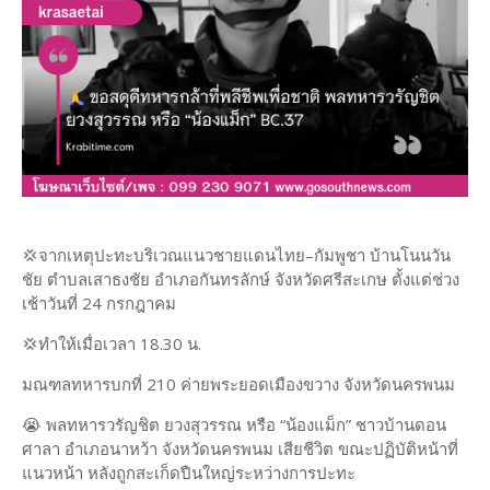
💢จากเหตุปะทะบริเวณแนวชายแดนไทย–กัมพูชา บ้านโนนวัน
ชัย ตำบลเสาธงชัย อำเภอกันทรลักษ์ จังหวัดศรีสะเกษ ตั้งแต่ช่วง
เช้าวันที่ 24 กรกฎาคม
💢ทำให้เมื่อเวลา 18.30 น.
มณฑลทหารบกที่ 210 ค่ายพระยอดเมืองขวาง จังหวัดนครพนม
😭 พลทหารวรัญชิต ยวงสุวรรณ หรือ “น้องแม็ก” ชาวบ้านดอน
ศาลา อำเภอนาหว้า จังหวัดนครพนม เสียชีวิต ขณะปฏิบัติหน้าที่
แนวหน้า หลังถูกสะเก็ดปืนใหญ่ระหว่างการปะทะ