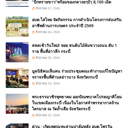
“บิ๊กทรายขาว”พร้อมของกลางยๅบ้ๅ 8,100 เม็ด
สิงหาคม 07, 2569
อบต.ไสไทย จัดกิจกรรม การดำเนินโครงการส่งเสริม
อาชีพด้านการเกษตร ประจำปี 2569
สิงหาคม 04, 2569
สลดเช้าวันใหม่! จยย.ชนต้นไม้ล้มขวางถนน ดับ 1
ราย พื้นที่อ่าวลึก กระบี่
สิงหาคม 05, 2569
มูลนิธิคนเห็นคน ร่วมประชุมคณะทำงานแก้ไขปัญหา
จราจรพื้นที่ตำบลอ่าวนาง จังหวัดกระบี่
สิงหาคม 04, 2569
พระธรรมวชิรพุทธาคม ออกบิณฑบาตโปรดญาติโยม
ในเขตเมืองกระบี่ เนื่องในโอกาสจำพรรษากาลถ้วน
ไตรมาส ณ วัดถ้ำเสือ จังหวัดกระบี่
สิงหาคม 03, 2569
ด่วน : เกิดเหตุปะทะสวนปาล์มหลัง อบต.ไพรวัน