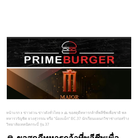
หน้าแรก
ข่าวด่วน ข่าวดังทั่วไทย
🙏 ขอสดุดีทหารกล้าที่พลีชีพเพื่อชาติ พล
ทหารวรัญชิต ยวงสุวรรณ หรือ “น้องแม็ก” BC.37 นักเรียนแผนกวิชาช่างก่อสร้าง
วิทยาลัยเทคนิคกระบี่ รุ่น 37
🙏 ขอสดุดีทหารกล้าที่พลีชีพเพื่อ