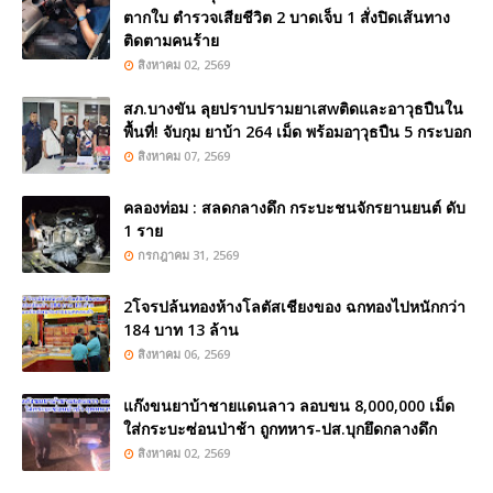
ตากใบ ตำรวจเสียชีวิต 2 บาดเจ็บ 1 สั่งปิดเส้นทาง
ติดตามคนร้าย
สิงหาคม 02, 2569
สภ.บางขัน ลุยปราบปรามยาเสwติดและอาวุธปืนใน
พื้นที่! จับกุม ยาบ้า 264 เม็ด พร้อมอๅวุธปืน 5 กระบอก
สิงหาคม 07, 2569
คลองท่อม : สลดกลางดึก กระบะชนจักรยานยนต์ ดับ
1 ราย
กรกฎาคม 31, 2569
2โจรปล้นทองห้างโลตัสเชียงของ ฉกทองไปหนักกว่า
184 บาท 13 ล้าน
สิงหาคม 06, 2569
แก๊งขนยาบ้าชายแดนลาว ลอบขน 8,000,000 เม็ด
ใส่กระบะซ่อนป่าช้า ถูกทหาร-ปส.บุกยึดกลางดึก
สิงหาคม 02, 2569