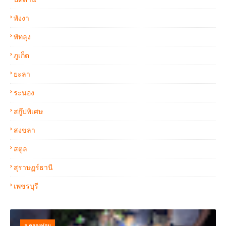
พังงา
พัทลุง
ภูเก็ต
ยะลา
ระนอง
สกู๊ปพิเศษ
สงขลา
สตูล
สุราษฏร์ธานี
เพชรบุรี
อ.คลองท่อม