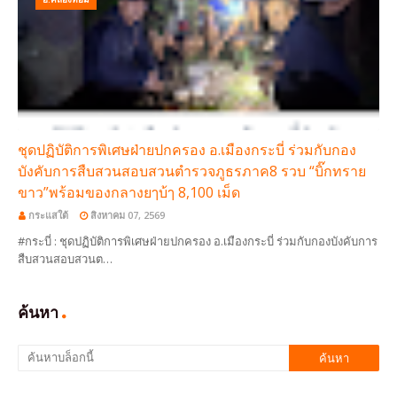
ชุดปฏิบัติการพิเศษฝ่ายปกครอง อ.เมืองกระบี่ ร่วมกับกอง
บังคับการสืบสวนสอบสวนตำรวจภูธรภาค8 รวบ “บิ๊กทราย
ขาว”พร้อมของกลางยๅบ้ๅ 8,100 เม็ด
กระแสใต้
สิงหาคม 07, 2569
#กระบี่ : ชุดปฏิบัติการพิเศษฝ่ายปกครอง อ.เมืองกระบี่ ร่วมกับกองบังคับการ
สืบสวนสอบสวนต…
ค้นหา