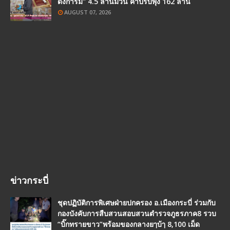
ดังการัม" 4.5 ล้านมวน ค่าปรับพุ่ง 162 ล้าน
AUGUST 07, 2026
ข่าวกระบี่
ชุดปฏิบัติการพิเศษฝ่ายปกครอง อ.เมืองกระบี่ ร่วมกับ
กองบังคับการสืบสวนสอบสวนตำรวจภูธรภาค8 รวบ
“บิ๊กทรายขาว”พร้อมของกลางยๅบ้ๅ 8,100 เม็ด