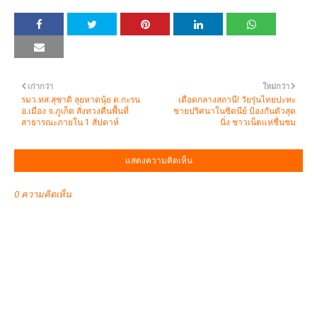
เก่ากว่า
ใหม่กว่า
รมว.ทส.สุชาติ ลุยหาดนุ้ย ต.กะรน
เดือดกลางสถานี! วัยรุ่นไทยปะทะ
อ.เมือง จ.ภูเก็ต สั่งทวงคืนพื้นที่
ชายปริศนาในซิดนีย์ ป้องกันตัวสุด
สาธารณะภายใน 1 สัปดาห์
นิ่ง ชาวเน็ตแห่ชื่นชม
แสดงความคิดเห็น
0 ความคิดเห็น