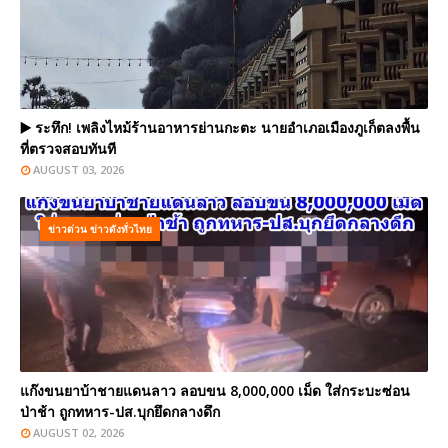
▶️ ระทึก! เพลิงไหม้ร้านอาหารย่านกะตะ นายอำเภอเมืองภูเก็ตลงพื้น
ที่ตรวจสอบทันที
AUGUST 03, 2026
ข่าวด่วน ข่าวดังทั่วไทย
แก๊งขนยาบ้าชายแดนลาว ลอบขน 8,000,000 เม็ด ใส่กระบะซ่อน
ป่าช้า ถูกทหาร-ปส.บุกยึดกลางดึก
AUGUST 02, 2026