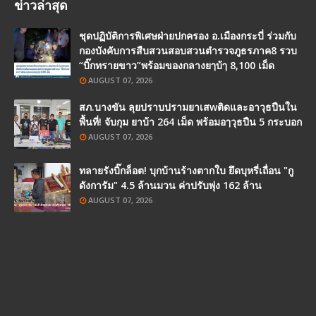
ข่าวล่าสุด
ชุดปฏิบัติการพิเศษฝ่ายปกครอง อ.เมืองกระบี่ ร่วมกับ
กองบังคับการสืบสวนสอบสวนตำรวจภูธรภาค8 รวบ
“บิ๊กทรายขาว”พร้อมของกลางยๅบ้ๅ 8,100 เม็ด
AUGUST 07, 2026
สภ.บางขัน ลุยปราบปรามยาเสwติดและอาวุธปืนใน
พื้นที่! จับกุม ยาบ้า 264 เม็ด พร้อมอๅวุธปืน 5 กระบอก
AUGUST 07, 2026
ทลายรังบิ๊กล็อต! บุกบ้านร้างตากใบ ยึดบุหรี่เถื่อน "กู
ดังการัม" 4.5 ล้านมวน ค่าปรับพุ่ง 162 ล้าน
AUGUST 07, 2026