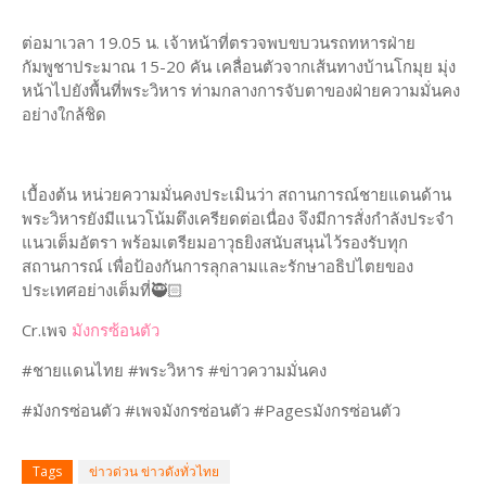
ต่อมาเวลา 19.05 น. เจ้าหน้าที่ตรวจพบขบวนรถทหารฝ่าย
กัมพูชาประมาณ 15-20 คัน เคลื่อนตัวจากเส้นทางบ้านโกมุย มุ่ง
หน้าไปยังพื้นที่พระวิหาร ท่ามกลางการจับตาของฝ่ายความมั่นคง
อย่างใกล้ชิด
เบื้องต้น หน่วยความมั่นคงประเมินว่า สถานการณ์ชายแดนด้าน
พระวิหารยังมีแนวโน้มตึงเครียดต่อเนื่อง จึงมีการสั่งกำลังประจำ
แนวเต็มอัตรา พร้อมเตรียมอาวุธยิงสนับสนุนไว้รองรับทุก
สถานการณ์ เพื่อป้องกันการลุกลามและรักษาอธิปไตยของ
ประเทศอย่างเต็มที่🥷🏻
Cr.เพจ
มังกรซ้อนตัว
#ชายแดนไทย #พระวิหาร #ข่าวความมั่นคง
#มังกรซ่อนตัว #เพจมังกรซ่อนตัว #Pagesมังกรซ่อนตัว
Tags
ข่าวด่วน ข่าวดังทั่วไทย