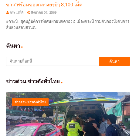
ขาว”พร้อมของกลางยๅบ้ๅ 8,100 เม็ด
กระแสใต้
สิงหาคม 07, 2569
#กระบี่ : ชุดปฏิบัติการพิเศษฝ่ายปกครอง อ.เมืองกระบี่ ร่วมกับกองบังคับการ
สืบสวนสอบสวนต…
ค้นหา
ข่าวด่วน ข่าวดังทั่วไทย
ข่าวด่วน ข่าวดังทั่วไทย