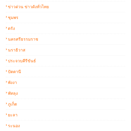
ข่าวด่วน ข่าวดังทั่วไทย
ชุมพร
ตรัง
นครศรีธรรมราช
นราธิวาส
ประจวบคีรีขันธ์
ปัตตานี
พังงา
พัทลุง
ภูเก็ต
ยะลา
ระนอง