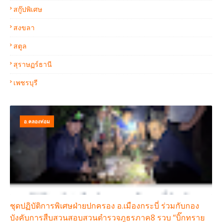
สกู๊ปพิเศษ
สงขลา
สตูล
สุราษฏร์ธานี
เพชรบุรี
อ.คลองท่อม
ชุดปฏิบัติการพิเศษฝ่ายปกครอง อ.เมืองกระบี่ ร่วมกับกอง
บังคับการสืบสวนสอบสวนตำรวจภูธรภาค8 รวบ “บิ๊กทราย