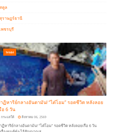
สตูล
สุราษฏร์ธานี
เพชรบุรี
ระนอง
าฏิหาริย์กลางอันดามัน! “ไต๋โอม” รอดชีวิต หลังลอย
รือ 6 วัน
กระแสใต้
สิงหาคม 06, 2569
าฏิหาริย์กลางอันดามัน! “ไต๋โอม” รอดชีวิต หลังลอยเรือ 6 วัน
ครื่องยนต์พัง-ไร้สัญญาณส…