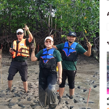
ข
ด
แ