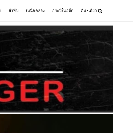
ม
ลำทับ
เหนือคลอง
กระบี่ในอดีต
กิน-เที่ยว