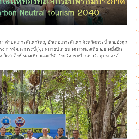
นตา ตำบลเกาะลันตาใหญ่ อำเภอเกาะลันตา จังหวัดกระบี่ นายอังกูร
ครงการพัฒนากระบี่สู่จุดหมายปลายทางการท่องเที่ยวอย่างยั่งยืน
วิเศษสิงห์ ท่องเที่ยวและกีฬาจังหวัดกระบี่ กล่าววัตถุประสงค์