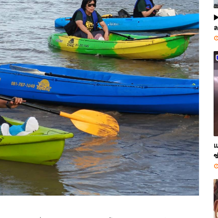
▶
ล
แ
ซ