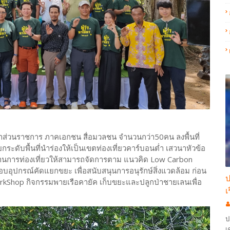
หน้าส่วนราชการ ภาคเอกชน สื่อมวลชน จำนวนกว่า50คน ลงพื้นที่
ะดับพื้นที่นำร่องให้เป็นเขตท่องเที่ยวคาร์บอนต่ำ เสวนาหัวข้อ
านการท่องเที่ยวให้สามารถจัดการตาม แนวคิด Low Carbon
มอบอุปกรณ์คัดแยกขยะ เพื่อสนับสนุนการอนุรักษ์สิ่งแวดล้อม ก่อน
ป
ม WorkShop กิจกรรมพายเรือคายัค เก็บขยะและปลูกป่าชายเลนเพื่อ
เ
ป
เ