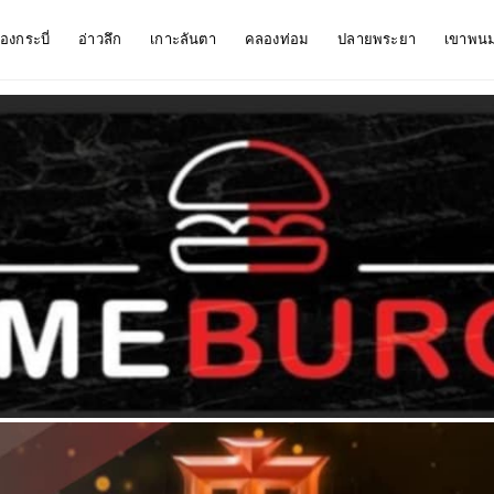
ืองกระบี่
อ่าวลึก
เกาะลันตา
คลองท่อม
ปลายพระยา
เขาพน