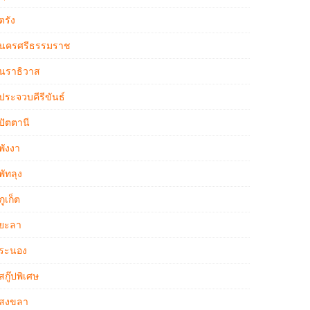
ตรัง
นครศรีธรรมราช
นราธิวาส
ประจวบคีรีขันธ์
ปัตตานี
พังงา
พัทลุง
ภูเก็ต
ยะลา
ระนอง
สกู๊ปพิเศษ
สงขลา