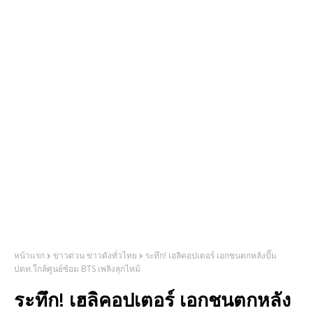
หน้าแรก
ข่าวด่วน ข่าวดังทั่วไทย
ระทึก! เฮลิคอปเตอร์ เอกชนตกหลังปั๊ม
ปตท.ใกล้ศูนย์ซ้อม BTS เพลิงลุกไหม้
ระทึก! เฮลิคอปเตอร์ เอกชนตกหลัง