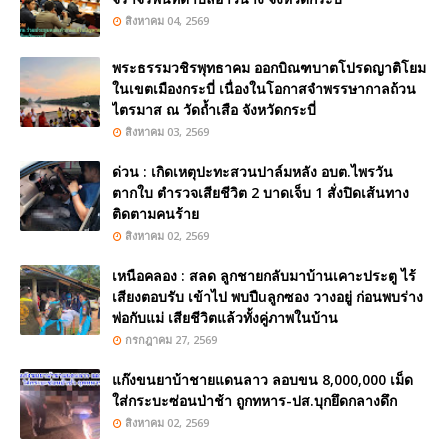
สิงหาคม 04, 2569
พระธรรมวชิรพุทธาคม ออกบิณฑบาตโปรดญาติโยม
ในเขตเมืองกระบี่ เนื่องในโอกาสจำพรรษากาลถ้วน
ไตรมาส ณ วัดถ้ำเสือ จังหวัดกระบี่
สิงหาคม 03, 2569
ด่วน : เกิดเหตุปะทะสวนปาล์มหลัง อบต.ไพรวัน
ตากใบ ตำรวจเสียชีวิต 2 บาดเจ็บ 1 สั่งปิดเส้นทาง
ติดตามคนร้าย
สิงหาคม 02, 2569
เหนือคลอง : สลด ลูกชายกลับมาบ้านเคาะประตู ไร้
เสียงตอบรับ เข้าไป พบปืuลูกซอง วางอยู่ ก่อนพบร่าง
พ่อกับแม่ เสียชีวิตแล้วทั้งคู่ภาพในบ้าน
กรกฎาคม 27, 2569
แก๊งขนยาบ้าชายแดนลาว ลอบขน 8,000,000 เม็ด
ใส่กระบะซ่อนป่าช้า ถูกทหาร-ปส.บุกยึดกลางดึก
สิงหาคม 02, 2569