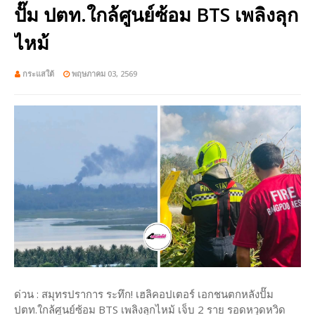
ปั๊ม ปตท.ใกล้ศูนย์ซ้อม BTS เพลิงลุก
ไหม้
กระแสใต้
พฤษภาคม 03, 2569
ด่วน : สมุทรปราการ ระทึก! เฮลิคอปเตอร์ เอกชนตกหลังปั๊ม
ปตท.ใกล้ศูนย์ซ้อม BTS เพลิงลุกไหม้ เจ็บ 2 ราย รอดหวุดหวิด