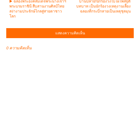
▶️ ฉลองพระองค์สมเด็จพระนางเจ้าฯ
บานปลาย!นักร้องวงใบไผ่โพสยุติ
พระบรมราชินี สืบสานงานศิลป์ไทย
บทบาท เป็นนักร้องวงเหตุงานเลี้ยง
สง่างามประจักษ์ไกลสู่สายตาชาว
ฉลองที่กระบี่กลายเป็นเหตุชุลมุน
โลก
แสดงความคิดเห็น
0 ความคิดเห็น