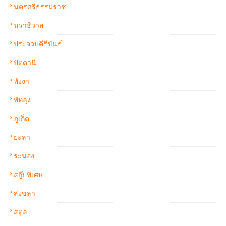
นครศรีธรรมราช
นราธิวาส
ประจวบคีรีขันธ์
ปัตตานี
พังงา
พัทลุง
ภูเก็ต
ยะลา
ระนอง
สกู๊ปพิเศษ
สงขลา
สตูล