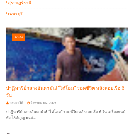
สุราษฏร์ธานี
เพชรบุรี
ระนอง
ปาฏิหาริย์กลางอันดามัน! “ไต๋โอม” รอดชีวิต หลังลอยเรือ 6
วัน
กระแสใต้
สิงหาคม 06, 2569
ปาฏิหาริย์กลางอันดามัน! “ไต๋โอม” รอดชีวิต หลังลอยเรือ 6 วัน เครื่องยนต์
พัง-ไร้สัญญาณส…