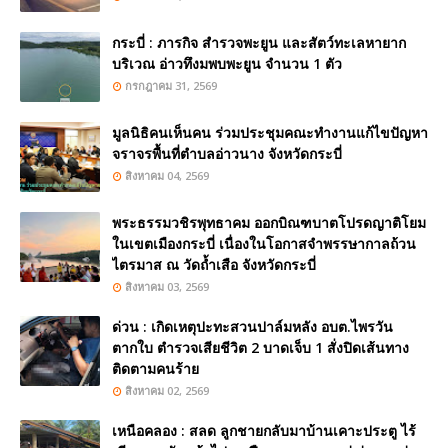
กระบี่ : ภารกิจ สำรวจพะยูน และสัตว์ทะเลหายาก
บริเวณ อ่าวทึงมพบพะยูน จำนวน 1 ตัว
กรกฎาคม 31, 2569
มูลนิธิคนเห็นคน ร่วมประชุมคณะทำงานแก้ไขปัญหา
จราจรพื้นที่ตำบลอ่าวนาง จังหวัดกระบี่
สิงหาคม 04, 2569
พระธรรมวชิรพุทธาคม ออกบิณฑบาตโปรดญาติโยม
ในเขตเมืองกระบี่ เนื่องในโอกาสจำพรรษากาลถ้วน
ไตรมาส ณ วัดถ้ำเสือ จังหวัดกระบี่
สิงหาคม 03, 2569
ด่วน : เกิดเหตุปะทะสวนปาล์มหลัง อบต.ไพรวัน
ตากใบ ตำรวจเสียชีวิต 2 บาดเจ็บ 1 สั่งปิดเส้นทาง
ติดตามคนร้าย
สิงหาคม 02, 2569
เหนือคลอง : สลด ลูกชายกลับมาบ้านเคาะประตู ไร้