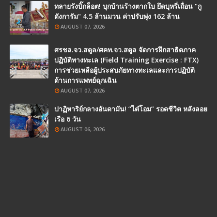
ทลายรังบิ๊กล็อต! บุกบ้านร้างตากใบ ยึดบุหรี่เถื่อน "กู
ดังการัม" 4.5 ล้านมวน ค่าปรับพุ่ง 162 ล้าน
AUGUST 07, 2026
ศรชล.จว.สตูล/ศคท.จว.สตูล จัดการฝึกสาธิตภาค
ปฏิบัติทางทะเล (Field Training Exercise : FTX)
การช่วยเหลือผู้ประสบภัยทางทะเลและการปฏิบัติ
ด้านการแพทย์ฉุกเฉิน
AUGUST 07, 2026
ปาฏิหาริย์กลางอันดามัน! “ไต๋โอม” รอดชีวิต หลังลอย
เรือ 6 วัน
AUGUST 06, 2026