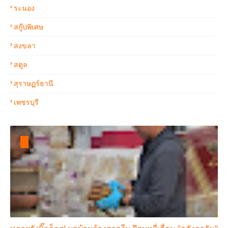
ระนอง
สกู๊ปพิเศษ
สงขลา
สตูล
สุราษฏร์ธานี
เพชรบุรี