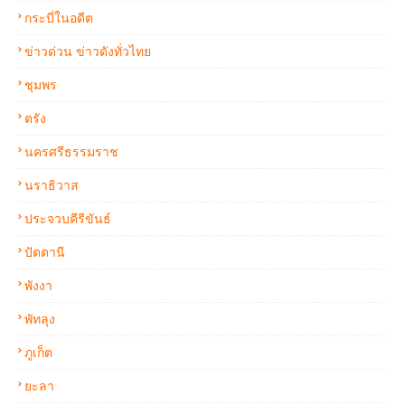
กระบี่ในอดีต
ข่าวด่วน ข่าวดังทั่วไทย
ชุมพร
ตรัง
นครศรีธรรมราช
นราธิวาส
ประจวบคีรีขันธ์
ปัตตานี
พังงา
พัทลุง
ภูเก็ต
ยะลา