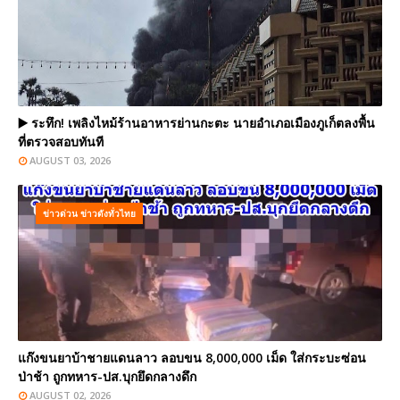
▶️ ระทึก! เพลิงไหม้ร้านอาหารย่านกะตะ นายอำเภอเมืองภูเก็ตลงพื้น
ที่ตรวจสอบทันที
AUGUST 03, 2026
ข่าวด่วน ข่าวดังทั่วไทย
แก๊งขนยาบ้าชายแดนลาว ลอบขน 8,000,000 เม็ด ใส่กระบะซ่อน
ป่าช้า ถูกทหาร-ปส.บุกยึดกลางดึก
AUGUST 02, 2026