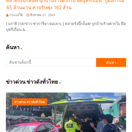
ทลายรังบิ๊กล็อต! บุกบ้านร้างตากใบ ยึดบุหรี่เถื่อน "กูดังการัม"
4.5 ล้านมวน ค่าปรับพุ่ง 162 ล้าน
กระแสใต้
สิงหาคม 07, 2569
[ นราธิวาส/ข่าว-ซาการียา ดอเลาะ ] ทลายรังบิ๊กล็อต! บุกบ้านร้างตากใบ ยึด
บุหรี่เถื่อน &…
ค้นหา
ข่าวด่วน ข่าวดังทั่วไทย
ข่าวด่วน ข่าวดังทั่วไทย