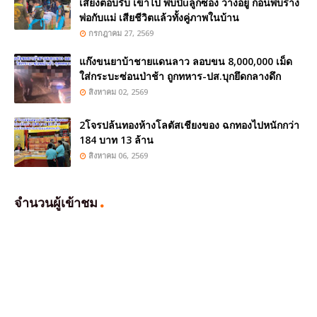
เสียงตอบรับ เข้าไป พบปืuลูกซอง วางอยู่ ก่อนพบร่าง
พ่อกับแม่ เสียชีวิตแล้วทั้งคู่ภาพในบ้าน
กรกฎาคม 27, 2569
แก๊งขนยาบ้าชายแดนลาว ลอบขน 8,000,000 เม็ด
ใส่กระบะซ่อนป่าช้า ถูกทหาร-ปส.บุกยึดกลางดึก
สิงหาคม 02, 2569
2โจรปล้นทองห้างโลตัสเชียงของ ฉกทองไปหนักกว่า
184 บาท 13 ล้าน
สิงหาคม 06, 2569
จำนวนผู้เข้าชม