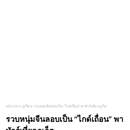
หน้าแรก
ภูเก็ต
รวบหนุ่มจีนลอบเป็น “ไกด์เถื่อน” พาทัวร์เที่ยวภูเก็ต
รวบหนุ่มจีนลอบเป็น “ไกด์เถื่อน” พา