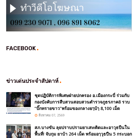
FACEBOOK
ข่าวเด่นประจำสัปดาห์
ชุดปฏิบัติการพิเศษฝ่ายปกครอง อ.เมืองกระบี่ ร่วมกับ
กองบังคับการสืบสวนสอบสวนตำรวจภูธรภาค8 รวบ
“บิ๊กทรายขาว”พร้อมของกลางยๅบ้ๅ 8,100 เม็ด
สิงหาคม 07, 2569
สภ.บางขัน ลุยปราบปรามยาเสwติดและอาวุธปืนใน
พื้นที่! จับกุม ยาบ้า 264 เม็ด พร้อมอๅวุธปืน 5 กระบอก