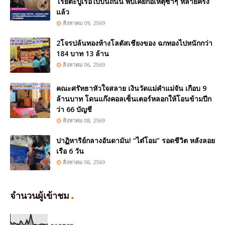
โรยตะปูเรือใบบนถนน พบเคยก่อเหตุซ้ำๆ หลายครั้ง
แล้ว
สิงหาคม 09, 2569
2โจรปล้นทองห้างโลตัสเชียงของ ฉกทองไปหนักกว่า
184 บาท 13 ล้าน
สิงหาคม 06, 2569
คณะศรัทธาหัวใจสลาย เงินวัดแม่คำแม่จัน เกือบ 9
ล้านบาท โดนแก๊งคอลเซ็นเตอร์หลอกให้โอนข้ามปีก
ว่า 66 บัญชี
สิงหาคม 08, 2569
ปาฏิหาริย์กลางอันดามัน! “ไต๋โอม” รอดชีวิต หลังลอย
เรือ 6 วัน
สิงหาคม 06, 2569
จำนวนผู้เข้าชม