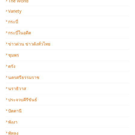
The World
Variety
กระบี่
กระบี่ในอดีต
ข่าวด่วน ข่าวดังทั่วไทย
ชุมพร
ตรัง
นครศรีธรรมราช
นราธิวาส
ประจวบคีรีขันธ์
ปัตตานี
พังงา
พัทลุง