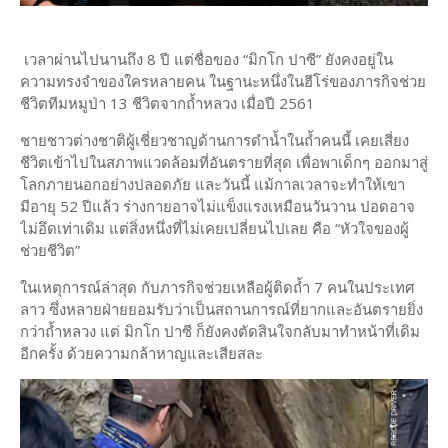
เวลาผ่านไปนานถึง 8 ปี แต่ชื่อของ “มิกโก ปาซี” ยังคงอยู่ใน
ความทรงจำของใครหลายคน ในฐานะหนึ่งในฮีโร่ของภารกิจช่วย
ชีวิตทีมหมูป่า 13 ชีวิตจากถ้ำหลวง เมื่อปี 2561
ชายชาวต่างชาติผู้เชี่ยวชาญด้านการดำน้ำในถ้ำคนนี้ เคยเสี่ยง
ชีวิตเข้าไปในสภาพแวดล้อมที่อันตรายที่สุด เพื่อพาเด็กๆ ออกมาสู่
โลกภายนอกอย่างปลอดภัย และวันนี้ แม้กาลเวลาจะทำให้เขา
มีอายุ 52 ปีแล้ว ร่างกายอาจไม่แข็งแรงเหมือนวันวาน ปอดอาจ
ไม่อึดเท่าเดิม แต่สิ่งหนึ่งที่ไม่เคยเปลี่ยนไปเลย คือ “หัวใจของผู้
ช่วยชีวิต”
ในเหตุการณ์ล่าสุด กับภารกิจช่วยเหลือผู้ติดถ้ำ 7 คนในประเทศ
ลาว ซึ่งหลายฝ่ายยอมรับว่าเป็นสถานการณ์ที่ยากและอันตรายยิ่ง
กว่าถ้ำหลวง แต่ มิกโก ปาซี ก็ยังคงตัดสินใจกลับมาทำหน้าที่เดิม
อีกครั้ง ด้วยความกล้าหาญและเสียสละ