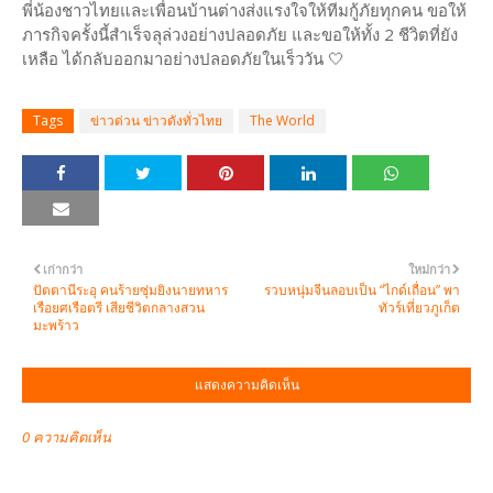
พี่น้องชาวไทยและเพื่อนบ้านต่างส่งแรงใจให้ทีมกู้ภัยทุกคน ขอให้
ภารกิจครั้งนี้สำเร็จลุล่วงอย่างปลอดภัย และขอให้ทั้ง 2 ชีวิตที่ยัง
เหลือ ได้กลับออกมาอย่างปลอดภัยในเร็ววัน 🤍
Tags
ข่าวด่วน ข่าวดังทั่วไทย
The World
เก่ากว่า
ใหม่กว่า
ปัตตานีระอุ คนร้ายซุ่มยิงนายทหาร
รวบหนุ่มจีนลอบเป็น “ไกด์เถื่อน” พา
เรือยศเรือตรี เสียชีวิตกลางสวน
ทัวร์เที่ยวภูเก็ต
มะพร้าว
แสดงความคิดเห็น
0 ความคิดเห็น