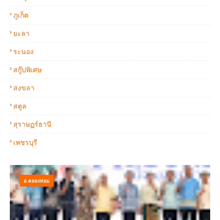
ภูเก็ต
ยะลา
ระนอง
สกู๊ปพิเศษ
สงขลา
สตูล
สุราษฏร์ธานี
เพชรบุรี
อ.คลองท่อม