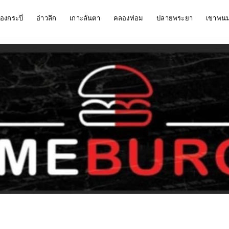
ืองกระบี่
อ่าวลึก
เกาะลันตา
คลองท่อม
ปลายพระยา
เขาพน