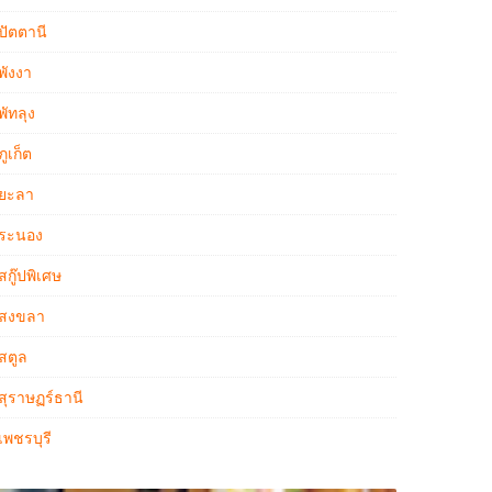
ปัตตานี
พังงา
พัทลุง
ภูเก็ต
ยะลา
ระนอง
สกู๊ปพิเศษ
สงขลา
สตูล
สุราษฏร์ธานี
เพชรบุรี