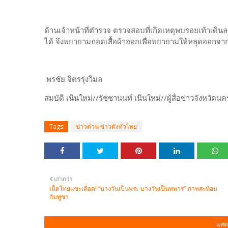
ด้านเจ้าหน้าที่ตำรวจ ตรวจสอบที่เกิดเหตุพบรอยเท้าเดินล
ได้ จึงพยายามถอดเสื้อผ้าออกเพื่อพยายามให้หลุดออกจาก
พรชัย จิตรรุ่งวิมล
สมบัติ เนินใหม่//รัชชานนท์ เนินใหม่//ผู้สื่อข่าวจังหวัด
Tags
ข่าวด่วน ข่าวดังทั่วไทย
เก่ากว่า
เน็ตไทยแซะเดือด! “บางวันเป็นพระ บางวันเป็นทหาร” ภาพสะท้อน
กัมพูชา
แสด