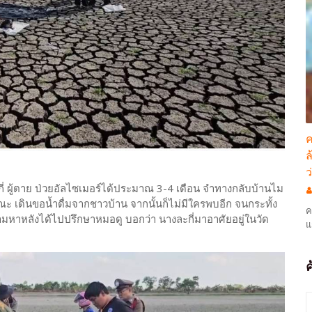
ค
ล
ว
ะกี่ ผู้ตาย ป่วยอัลไซเมอร์ได้ประมาณ 3-4 เดือน จำทางกลับบ้านไม
ณะ เดินขอน้ำดื่มจากชาวบ้าน จากนั้นก็ไม่มีใครพบอีก จนกระทั้ง
ค
หาหลังได้ไปปรึกษาหมอดู บอกว่า นางละกี่มาอาศัยอยู่ในวัด
แ