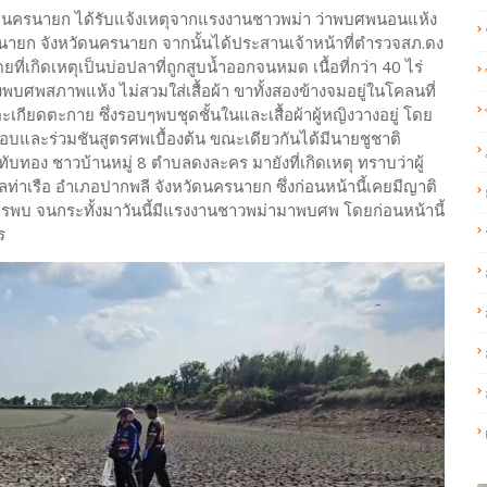
ัญญูนครนายก ได้รับแจ้งเหตุจากแรงงานชาวพม่า ว่าพบศพนอนแห้ง
รนายก จังหวัดนครนายก จากนั้นได้ประสานเจ้าหน้าที่ตำรวจสภ.ดง
เกิดเหตุเป็นบ่อปลาที่ถูกสูบน้ำออกจนหมด เนื้อที่กว่า 40 ไร่
บศพสภาพแห้ง ไม่สวมใส่เสื้อผ้า ขาทั้งสองข้างจมอยู่ในโคลนที่
ยดตะกาย ซึ่งรอบๆพบชุดชั้นในและเสื้อผ้าผู้หญิงวางอยู่ โดย
รอบและร่วมชันสูตรศพเบื้องต้น ขณะเดียวกันได้มีนายชูชาติ
ับทอง ชาวบ้านหมู่ 8 ตำบลดงละคร มายังที่เกิดเหตุ ทราบว่าผู้
ำบลท่าเรือ อำเภอปากพลี จังหวัดนครนายก ซึ่งก่อนหน้านี้เคยมีญาติ
ใครพบ จนกระทั้งมาวันนี้มีแรงงานชาวพม่ามาพบศพ โดยก่อนหน้านี้
ะคร