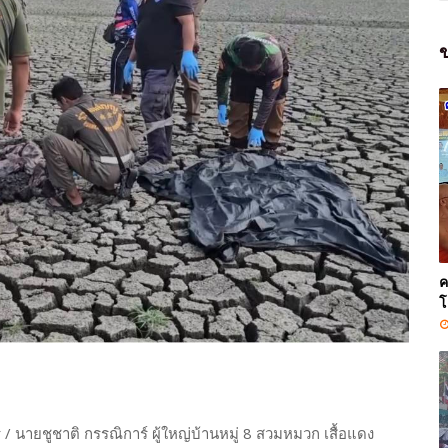
ข
ค
โ
นายชูชาติ กรรณิการ์ ผู้ใหญ่บ้านหมู่ 8 สวมหมวก เสื้อแดง