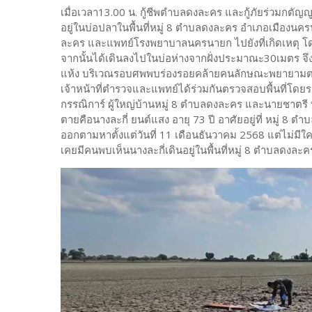
เมื่อเวลา13.00 น. กู้ชีพตำบลดงละคร และกู้ภัยร่วมกต
อยู่ในบ่อปลาในพื้นที่หมู่ 8 ตำบลดงละคร อำเภอเมืองนค
ละคร และแพทย์โรงพยาบาลนครนายก ไปยังที่เกิดเหตุ โดยที่
จากนั้นได้เดินลงไปในบ่อห่างจากฝั่งประมาณะ30เมตร จึงพ
แห้ง บริเวณรอบศพพบร่องรอยคล้ายคนลักษณะพยายามตะเกี
เจ้าหน้าที่ตำรวจและแพทย์ได้ร่วมกันตรวจสอบพื้นที่โดย
กรรณิการ์ ผู้ใหญ่บ้านหมู่ 8 ตำบลดงละคร และนายชาตรี ท
ตายคือนางละกี่ ยนต์แสง อายุ 73 ปี อาศัยอยู่ที่ หมู่ 8 ต
ออกตามหาตั้งแต่วันที่ 11 เดือนธันวาคม 2568 แต่ไม่มี
เคยมีคนพบเห็นนางละกี่เดินอยู่ในพื้นที่หมู่ 8 ตำบลดงล