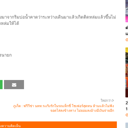
งมาจากริมบ่อน้ำคาดว่าระหว่างเดินมาแล้วเกิดติดหล่มแล้วขึ้นไม่
หล่มให้ได้
ด
แ
นครนายก
ใหม่กว่า
2
ภูเก็ต : ฟรีวีซ่า นทท.ระเริงรักในรถแท็กซี่ โชเฟอร์สุดทน ห้ามแล้วไม่ฟัง
1
จอดไล่ลงข้างทาง ไม่ยอมลงอ้างมีเงินจ่ายอีก
งความคิดเห็น