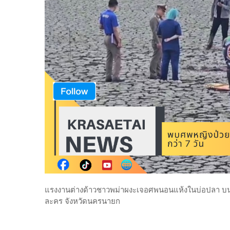
แรงงานต่างด้าวชาวพม่าผงะเจอศพนอนแห้งในบ่อปลา บนเนื้อ
ละคร จังหวัดนครนายก