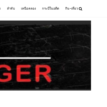
ม
ลำทับ
เหนือคลอง
กระบี่ในอดีต
กิน-เที่ยว