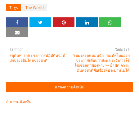
Tags
The World
เก่ากว่า
ใหม่กว่า
สดุดีทหารกล้า จากการปฏิบัติหน้าที่
“เขมรสอดแนมหนัก! กองทัพไทยออก
ปกป้องอธิปไตยของชาติ
ประกาศเตือนกำลังพล ระวังการใช้
โซเชียลทุกช่องทาง — ย้ำชัด ความ
มั่นคงชาติคือเรื่องที่ประมาทไม่ได้
แสดงความคิดเห็น
0 ความคิดเห็น