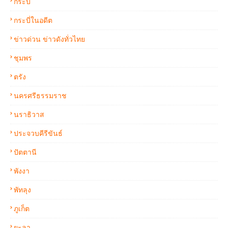
กระบี่
กระบี่ในอดีต
ข่าวด่วน ข่าวดังทั่วไทย
ชุมพร
ตรัง
นครศรีธรรมราช
นราธิวาส
ประจวบคีรีขันธ์
ปัตตานี
พังงา
พัทลุง
ภูเก็ต
ยะลา