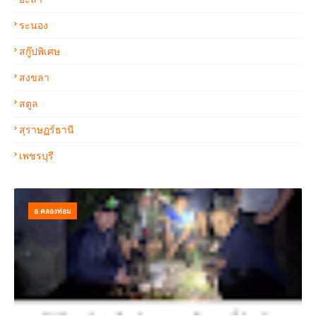
ระนอง
สกู๊ปพิเศษ
สงขลา
สตูล
สุราษฏร์ธานี
เพชรบุรี
อ.คลองท่อม