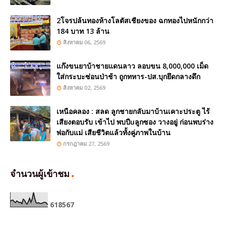
2โจรปล้นทองห้างโลตัสเชียงของ ฉกทองไปหนักกว่า
184 บาท 13 ล้าน
สิงหาคม 06, 2569
แก๊งขนยาบ้าชายแดนลาว ลอบขน 8,000,000 เม็ด
ใส่กระบะซ่อนป่าช้า ถูกทหาร-ปส.บุกยึดกลางดึก
สิงหาคม 02, 2569
เหนือคลอง : สลด ลูกชายกลับมาบ้านเคาะประตู ไร้
เสียงตอบรับ เข้าไป พบปืuลูกซอง วางอยู่ ก่อนพบร่าง
พ่อกับแม่ เสียชีวิตแล้วทั้งคู่ภาพในบ้าน
กรกฎาคม 27, 2569
จำนวนผู้เข้าชม
6
1
8
5
6
7