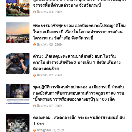
จราจรพื้นที่ตำบลอ่าวนาง จังหวัดกระบี่
สิงหาคม 04, 2569
พระธรรมวชิรพุทธาคม ออกบิณฑบาตโปรดญาติโยม
ในเขตเมืองกระบี่ เนื่องในโอกาสจำพรรษากาลถ้วน
ไตรมาส ณ วัดถ้ำเสือ จังหวัดกระบี่
สิงหาคม 03, 2569
ด่วน : เกิดเหตุปะทะสวนปาล์มหลัง อบต.ไพรวัน
ตากใบ ตำรวจเสียชีวิต 2 บาดเจ็บ 1 สั่งปิดเส้นทาง
ติดตามคนร้าย
สิงหาคม 02, 2569
ชุดปฏิบัติการพิเศษฝ่ายปกครอง อ.เมืองกระบี่ ร่วมกับ
กองบังคับการสืบสวนสอบสวนตำรวจภูธรภาค8 รวบ
“บิ๊กทรายขาว”พร้อมของกลางยๅบ้ๅ 8,100 เม็ด
สิงหาคม 07, 2569
คลองท่อม : สลดกลางดึก กระบะชนจักรยานยนต์ ดับ
1 ราย
กรกฎาคม 31, 2569