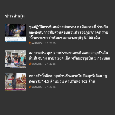
ข่าวล่าสุด
ชุดปฏิบัติการพิเศษฝ่ายปกครอง อ.เมืองกระบี่ ร่วมกับ
กองบังคับการสืบสวนสอบสวนตำรวจภูธรภาค8 รวบ
“บิ๊กทรายขาว”พร้อมของกลางยๅบ้ๅ 8,100 เม็ด
AUGUST 07, 2026
สภ.บางขัน ลุยปราบปรามยาเสwติดและอาวุธปืนใน
พื้นที่! จับกุม ยาบ้า 264 เม็ด พร้อมอๅวุธปืน 5 กระบอก
AUGUST 07, 2026
ทลายรังบิ๊กล็อต! บุกบ้านร้างตากใบ ยึดบุหรี่เถื่อน "กู
ดังการัม" 4.5 ล้านมวน ค่าปรับพุ่ง 162 ล้าน
AUGUST 07, 2026