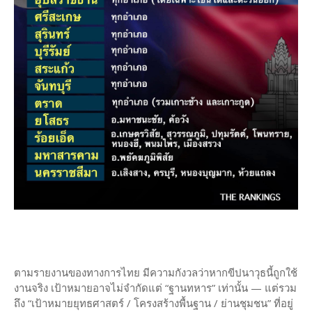
ตามรายงานของทางการไทย มีความกังวลว่าหากขีปนาวุธนี้ถูกใช้
งานจริง เป้าหมายอาจไม่จำกัดแต่ “ฐานทหาร” เท่านั้น — แต่รวม
ถึง “เป้าหมายยุทธศาสตร์ / โครงสร้างพื้นฐาน / ย่านชุมชน” ที่อยู่