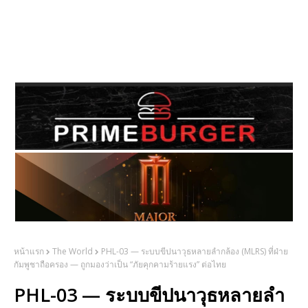
หน้าแรก
The World
PHL-03 — ระบบขีปนาวุธหลายลำกล้อง (MLRS) ที่ฝ่าย
กัมพูชาถือครอง — ถูกมองว่าเป็น “ภัยคุกคามร้ายแรง” ต่อไทย
PHL-03 — ระบบขีปนาวุธหลายลำ