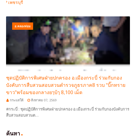
เพชรบุรี
อ.คลองท่อม
ชุดปฏิบัติการพิเศษฝ่ายปกครอง อ.เมืองกระบี่ ร่วมกับกอง
บังคับการสืบสวนสอบสวนตำรวจภูธรภาค8 รวบ “บิ๊กทราย
ขาว”พร้อมของกลางยๅบ้ๅ 8,100 เม็ด
กระแสใต้
สิงหาคม 07, 2569
#กระบี่ : ชุดปฏิบัติการพิเศษฝ่ายปกครอง อ.เมืองกระบี่ ร่วมกับกองบังคับการ
สืบสวนสอบสวนต…
ค้นหา