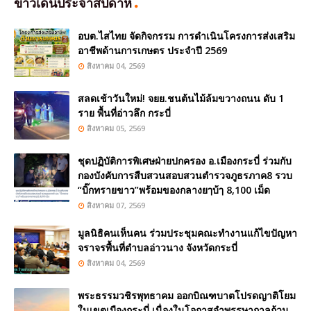
ข่าวเด่นประจำสัปดาห์
อบต.ไสไทย จัดกิจกรรม การดำเนินโครงการส่งเสริม
อาชีพด้านการเกษตร ประจำปี 2569
สิงหาคม 04, 2569
สลดเช้าวันใหม่! จยย.ชนต้นไม้ล้มขวางถนน ดับ 1
ราย พื้นที่อ่าวลึก กระบี่
สิงหาคม 05, 2569
ชุดปฏิบัติการพิเศษฝ่ายปกครอง อ.เมืองกระบี่ ร่วมกับ
กองบังคับการสืบสวนสอบสวนตำรวจภูธรภาค8 รวบ
“บิ๊กทรายขาว”พร้อมของกลางยๅบ้ๅ 8,100 เม็ด
สิงหาคม 07, 2569
มูลนิธิคนเห็นคน ร่วมประชุมคณะทำงานแก้ไขปัญหา
จราจรพื้นที่ตำบลอ่าวนาง จังหวัดกระบี่
สิงหาคม 04, 2569
พระธรรมวชิรพุทธาคม ออกบิณฑบาตโปรดญาติโยม
ในเขตเมืองกระบี่ เนื่องในโอกาสจำพรรษากาลถ้วน