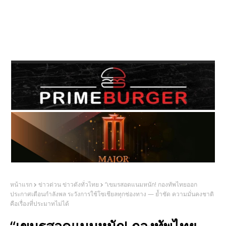
หน้าแรก
ข่าวด่วน ข่าวดังทั่วไทย
“เขมรสอดแนมหนัก! กองทัพไทยออก
ประกาศเตือนกำลังพล ระวังการใช้โซเชียลทุกช่องทาง — ย้ำชัด ความมั่นคงชาติ
คือเรื่องที่ประมาทไม่ได้
“เขมรสอดแนมหนัก! กองทัพไทย