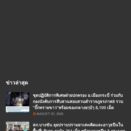
ข่าวล่าสุด
ชุดปฏิบัติการพิเศษฝ่ายปกครอง อ.เมืองกระบี่ ร่วมกับ
กองบังคับการสืบสวนสอบสวนตำรวจภูธรภาค8 รวบ
“บิ๊กทรายขาว”พร้อมของกลางยๅบ้ๅ 8,100 เม็ด
AUGUST 07, 2026
สภ.บางขัน ลุยปราบปรามยาเสwติดและอาวุธปืนใน
พื้นที่! จับกุม ยาบ้า 264 เม็ด พร้อมอๅวุธปืน 5 กระบอก