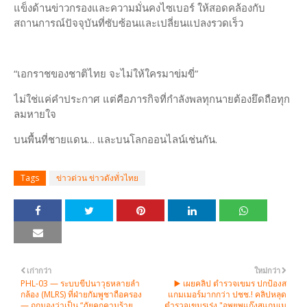
แข็งด้านข่าวกรองและความมั่นคงไซเบอร์ ให้สอดคล้องกับ
สถานการณ์ปัจจุบันที่ซับซ้อนและเปลี่ยนแปลงรวดเร็ว
“เอกราชของชาติไทย จะไม่ให้ใครมาข่มขี่”
ไม่ใช่แค่คำประกาศ แต่คือภารกิจที่กำลังพลทุกนายต้องยึดถือทุก
ลมหายใจ
บนพื้นที่ชายแดน… และบนโลกออนไลน์เช่นกัน.
Tags
ข่าวด่วน ข่าวดังทั่วไทย
เก่ากว่า
ใหม่กว่า
PHL-03 — ระบบขีปนาวุธหลายลำ
▶️ เผยคลิป ตำรวจเขมร ปกป้องส
กล้อง (MLRS) ที่ฝ่ายกัมพูชาถือครอง
แกมเมอร์มากกว่า ปชช.! คลิปหลุด
— ถูกมองว่าเป็น “ภัยคุกคามร้าย
ตำรวจเขมรเร่ง "อพยพแก๊งสแกมเม