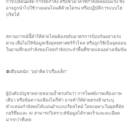
การเปลี่ยนผลัด การจัดกำลัง หรือช่วงเวลาที่กำลังพลอ่อนแรง ซึ่ง
อาจถูกนำไปใช้วางแผนโจมตีด้วยโดรน หรือปฏิบัติการแบบไฮ
บริดได้
สถานการณ์นี้ทำให้ฝ่ายไทยต้องขยับมาตรการป้องกันอย่างเร่ง
ด่วน เพื่อไม่ให้ข้อมูลเชิงยุทธศาสตร์รั่วไหล หรือถูกใช้เป็นจุดอ่อน
ในยามที่กองกำลังของไทยกำลังประจำพื้นที่ชายแดนอย่างเข้มข้น
⛔️เตือนหนัก: “อย่าคิดว่าเรื่องเล็ก”
ผู้บังคับบัญชาหลายหน่วยย้ำตรงกันว่า การโพสต์ภาพเพียงภาพ
เดียว หรือข้อความเพียงไม่กี่คำ อาจทำให้ฝ่ายตรงข้ามระบุ
ตำแหน่งกำลังพลได้แม่นยำแบบเรียลไทม์ โดยเฉพาะในยุคที่อัล
กอริทึมและ AI สามารถวิเคราะห์ข้อมูลได้รวดเร็วและละเอียด
มากกว่าที่เคย