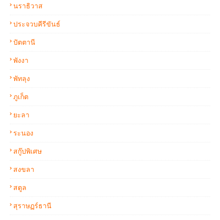
นราธิวาส
ประจวบคีรีขันธ์
ปัตตานี
พังงา
พัทลุง
ภูเก็ต
ยะลา
ระนอง
สกู๊ปพิเศษ
สงขลา
สตูล
สุราษฏร์ธานี