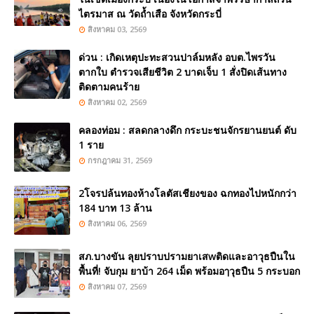
ไตรมาส ณ วัดถ้ำเสือ จังหวัดกระบี่
สิงหาคม 03, 2569
ด่วน : เกิดเหตุปะทะสวนปาล์มหลัง อบต.ไพรวัน
ตากใบ ตำรวจเสียชีวิต 2 บาดเจ็บ 1 สั่งปิดเส้นทาง
ติดตามคนร้าย
สิงหาคม 02, 2569
คลองท่อม : สลดกลางดึก กระบะชนจักรยานยนต์ ดับ
1 ราย
กรกฎาคม 31, 2569
2โจรปล้นทองห้างโลตัสเชียงของ ฉกทองไปหนักกว่า
184 บาท 13 ล้าน
สิงหาคม 06, 2569
สภ.บางขัน ลุยปราบปรามยาเสwติดและอาวุธปืนใน
พื้นที่! จับกุม ยาบ้า 264 เม็ด พร้อมอๅวุธปืน 5 กระบอก
สิงหาคม 07, 2569