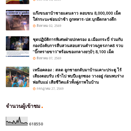
แก๊งขนยาบ้าชายแดนลาว ลอบขน 8,000,000 เม็ด
ใส่กระบะซ่อนป่าช้า ถูกทหาร-ปส.บุกยึดกลางดึก
สิงหาคม 02, 2569
ชุดปฏิบัติการพิเศษฝ่ายปกครอง อ.เมืองกระบี่ ร่วมกับ
กองบังคับการสืบสวนสอบสวนตำรวจภูธรภาค8 รวบ
“บิ๊กทรายขาว”พร้อมของกลางยๅบ้ๅ 8,100 เม็ด
สิงหาคม 07, 2569
เหนือคลอง : สลด ลูกชายกลับมาบ้านเคาะประตู ไร้
เสียงตอบรับ เข้าไป พบปืuลูกซอง วางอยู่ ก่อนพบร่าง
พ่อกับแม่ เสียชีวิตแล้วทั้งคู่ภาพในบ้าน
กรกฎาคม 27, 2569
จำนวนผู้เข้าชม
6
1
8
5
5
0