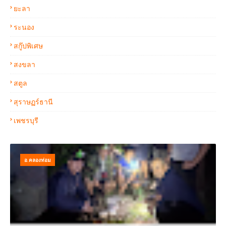
ยะลา
ระนอง
สกู๊ปพิเศษ
สงขลา
สตูล
สุราษฏร์ธานี
เพชรบุรี
อ.คลองท่อม