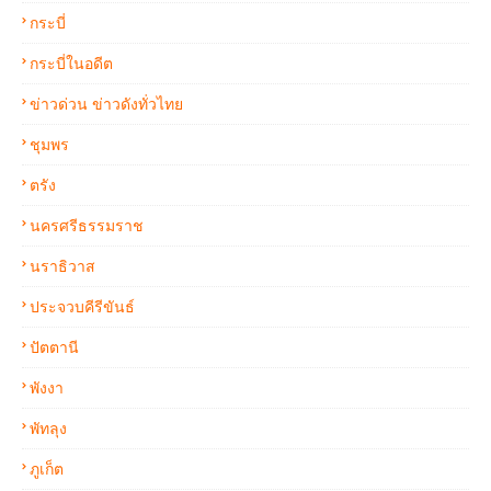
กระบี่
กระบี่ในอดีต
ข่าวด่วน ข่าวดังทั่วไทย
ชุมพร
ตรัง
นครศรีธรรมราช
นราธิวาส
ประจวบคีรีขันธ์
ปัตตานี
พังงา
พัทลุง
ภูเก็ต