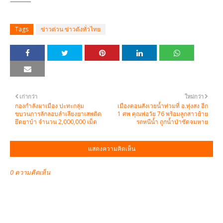
⸻
Tags
ข่าวด่วน ข่าวดังทั่วไทย
เก่ากว่า
ใหม่กว่า
กองกำลังผาเมือง ปะทะกลุ่ม
เมืองคอนสังเวยน้ำท่วมที่ อ.ทุ่งสง อีก
ขบวนการลักลอบลำเลียงยาเสพติด
1 ศพ คุณพ่อวัย 76 พร้อมลูกสาวย้าย
ยึดยาบ้า จำนวน 2,000,000 เม็ด
รถหนีน้ำ ถูกน้ำป่าซัดจมหาย
แสดงความคิดเห็น
0 ความคิดเห็น