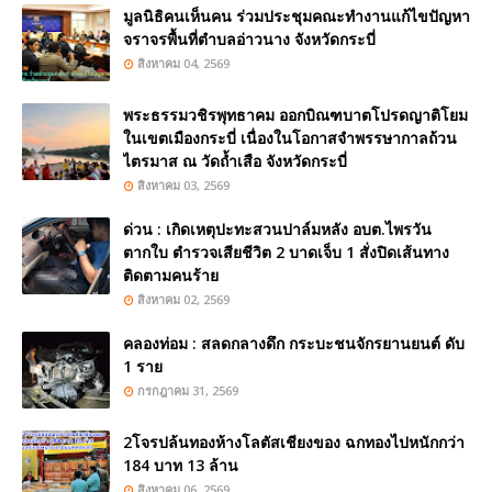
มูลนิธิคนเห็นคน ร่วมประชุมคณะทำงานแก้ไขปัญหา
จราจรพื้นที่ตำบลอ่าวนาง จังหวัดกระบี่
สิงหาคม 04, 2569
พระธรรมวชิรพุทธาคม ออกบิณฑบาตโปรดญาติโยม
ในเขตเมืองกระบี่ เนื่องในโอกาสจำพรรษากาลถ้วน
ไตรมาส ณ วัดถ้ำเสือ จังหวัดกระบี่
สิงหาคม 03, 2569
ด่วน : เกิดเหตุปะทะสวนปาล์มหลัง อบต.ไพรวัน
ตากใบ ตำรวจเสียชีวิต 2 บาดเจ็บ 1 สั่งปิดเส้นทาง
ติดตามคนร้าย
สิงหาคม 02, 2569
คลองท่อม : สลดกลางดึก กระบะชนจักรยานยนต์ ดับ
1 ราย
กรกฎาคม 31, 2569
2โจรปล้นทองห้างโลตัสเชียงของ ฉกทองไปหนักกว่า
184 บาท 13 ล้าน
สิงหาคม 06, 2569