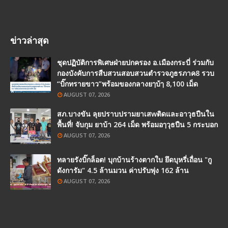
ข่าวล่าสุด
ชุดปฏิบัติการพิเศษฝ่ายปกครอง อ.เมืองกระบี่ ร่วมกับ
กองบังคับการสืบสวนสอบสวนตำรวจภูธรภาค8 รวบ
“บิ๊กทรายขาว”พร้อมของกลางยๅบ้ๅ 8,100 เม็ด
AUGUST 07, 2026
สภ.บางขัน ลุยปราบปรามยาเสwติดและอาวุธปืนใน
พื้นที่! จับกุม ยาบ้า 264 เม็ด พร้อมอๅวุธปืน 5 กระบอก
AUGUST 07, 2026
ทลายรังบิ๊กล็อต! บุกบ้านร้างตากใบ ยึดบุหรี่เถื่อน "กู
ดังการัม" 4.5 ล้านมวน ค่าปรับพุ่ง 162 ล้าน
AUGUST 07, 2026