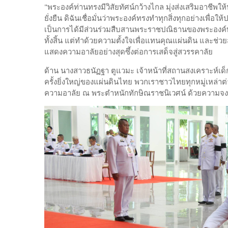
"พระองค์ท่านทรงมีวิสัยทัศน์กว้างไกล มุ่งส่งเสริมอาชีพ
ยั่งยืน ดิฉันเชื่อมั่นว่าพระองค์ทรงทำทุกสิ่งทุกอย่างเ
เป็นการได้มีส่วนร่วมสืบสานพระราชปณิธานของพระองค์ท
ทั้งสิ้น แต่ทำด้วยความตั้งใจเพื่อแทนคุณแผ่นดิน และช่
แสดงความอาลัยอย่างสุดซึ้งต่อการเสด็จสู่สวรรคาลัย
ด้าน นางสาวธนัฏฐา ตูแวมะ เจ้าหน้าที่สถานสงเคราะห์เด็กช
ครั้งยิ่งใหญ่ของแผ่นดินไทย พวกเราชาวไทยทุกหมู่เหล่าต่
ความอาลัย ณ พระตำหนักทักษิณราชนิเวศน์ ด้วยความจงร