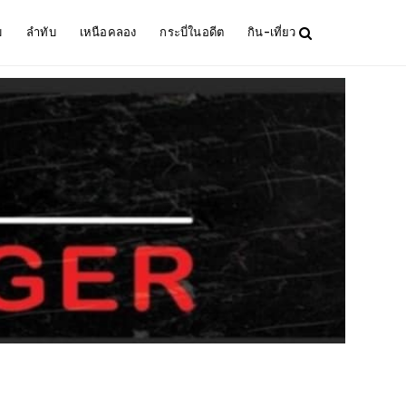
ม
ลำทับ
เหนือคลอง
กระบี่ในอดีต
กิน-เที่ยว