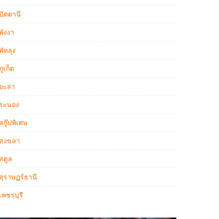
ปัตตานี
พังงา
พัทลุง
ภูเก็ต
ยะลา
ระนอง
สกู๊ปพิเศษ
สงขลา
สตูล
สุราษฏร์ธานี
เพชรบุรี