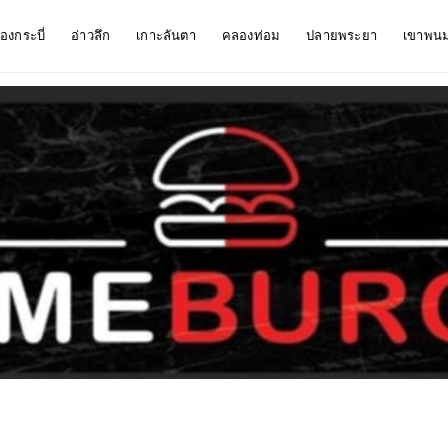
ืองกระบี่
อ่าวลึก
เกาะลันตา
คลองท่อม
ปลายพระยา
เขาพน