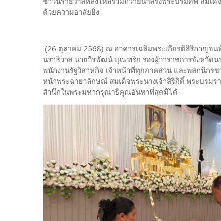
ชาวนราธิวาสหลั่งไหลร่วมถวายน้ำสรงพระบรมศพ สมเด็จพ
ด้วยความอาลัยยิ่ง
(26 ตุลาคม 2568) ณ อาคารเฉลิมพระเกียรติสิริกาญจนทั
นราธิวาส นายวีรพัฒน์ บุณฑริก รองผู้ว่าราชการจังหวั
พนักงานรัฐวิสาหกิจ เจ้าหน้าที่ทุกภาคส่วน และพสกนิกรช
หน้าพระฉายาลักษณ์ สมเด็จพระนางเจ้าสิริกิติ์ พระบรม
สำนึกในพระมหากรุณาธิคุณอันหาที่สุดมิได้