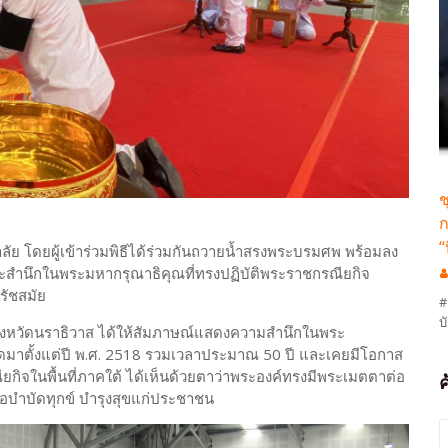
ช
ก
“
ลัย โดยผู้เข้าร่วมพิธีได้ร่วมกันถวายน้ำสรงพระบรมศพ พร้อมลง
ะสำนึกในพระมหากรุณาธิคุณที่ทรงปฏิบัติพระราชกรณียกิจ
รัชสมัย
#
บ
าดจังหวัดนราธิวาส ได้ให้สัมภาษณ์แสดงความสำนึกในพระ
ดมาตั้งแต่ปี พ.ศ. 2518 รวมเวลาประมาณ 50 ปี และเคยมีโอกาส
ียกิจในพื้นที่ภาคใต้ ได้เห็นด้วยตาว่าพระองค์ทรงมีพระเมตตาต่อ
ื่อบำบัดทุกข์ บำรุงสุขแก่ประชาชน