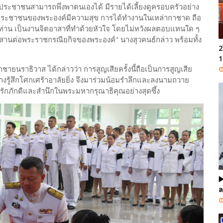
ให้ประชาชนสามารถพึ่งพาตนเองได้ มีรายได้เลี้ยงดูครอบครัวอย่าง
พื่อให้ประชาชนของพระองค์มีความสุข การได้ทำงานในเหล่ากาชาด ถือ
่าน เป็นงานจิตอาสาที่ทำด้วยหัวใจ โดยไม่หวังผลตอบแทนใด ๆ
วยสานต่อพระราชกรณียกิจของพระองค์" นางสุวคนธ์กล่าว พร้อมทั้ง
2
1
ายนราธิวาส ได้กล่าวว่า การสูญเสียครั้งนี้ถือเป็นการสูญเสีย
างรู้สึกโศกเศร้าอาลัยยิ่ง จึงมาร่วมน้อมรำลึกและลงนามถวาย
ักภักดีและสำนึกในพระมหากรุณาธิคุณอย่างสุดซึ้ง
▶
ล