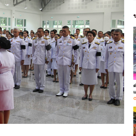
ข
ด
แ