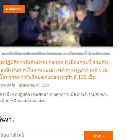
อ.คลองท่อม
ุดปฏิบัติการพิเศษฝ่ายปกครอง อ.เมืองกระบี่ ร่วมกับ
องบังคับการสืบสวนสอบสวนตำรวจภูธรภาค8 รวบ
บิ๊กทรายขาว”พร้อมของกลางยๅบ้ๅ 8,100 เม็ด
กระแสใต้
สิงหาคม 07, 2569
กระบี่ : ชุดปฏิบัติการพิเศษฝ่ายปกครอง อ.เมืองกระบี่ ร่วมกับกอง
ังคับการสืบสวนสอบสวนต…
ค้นหา