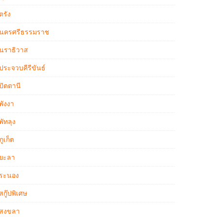
ตรัง
นครศรีธรรมราช
นราธิวาส
ประจวบคีรีขันธ์
ปัตตานี
พังงา
พัทลุง
ภูเก็ต
ยะลา
ระนอง
สกู๊ปพิเศษ
สงขลา