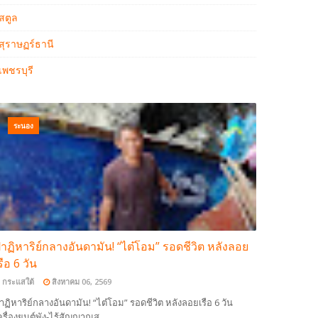
สตูล
สุราษฏร์ธานี
เพชรบุรี
ระนอง
าฏิหาริย์กลางอันดามัน! “ไต๋โอม” รอดชีวิต หลังลอย
รือ 6 วัน
กระแสใต้
สิงหาคม 06, 2569
าฏิหาริย์กลางอันดามัน! “ไต๋โอม” รอดชีวิต หลังลอยเรือ 6 วัน
ครื่องยนต์พัง-ไร้สัญญาณส…