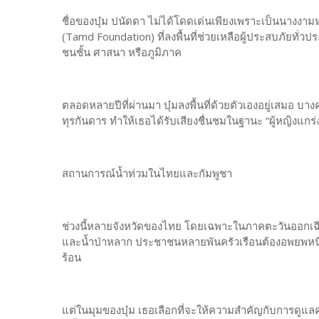
ชื่อของบุ๋ม ปนัดดา ไม่ได้โดดเด่นเพียงเพราะเป็นนางงามหรือพ
(Tamd Foundation) ที่ลงพื้นที่ช่วยเหลือผู้ประสบภัยทั่วป
ชนชั้น ศาสนา หรือภูมิภาค
ตลอดหลายปีที่ผ่านมา บุ๋มลงพื้นที่ด้วยตัวเองอยู่เสมอ บางค
ทุรกันดาร ทำให้เธอได้รับเสียงชื่นชมในฐานะ “ผู้หญิงแกร่ง
สถานการณ์น้ำท่วมในไทยและกัมพูชา
ช่วงนี้หลายจังหวัดของไทย โดยเฉพาะในภาคตะวันออกเฉี
และน้ำป่าหลาก ประชาชนหลายพันครัวเรือนต้องอพยพหนี
ร้อน
แต่ในมุมของบุ๋ม เธอเลือกที่จะให้ความสำคัญกับการดูแล