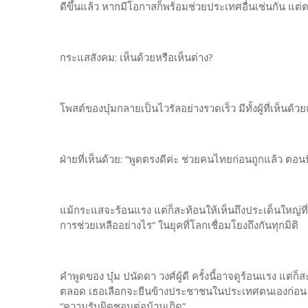
ดีขึ้นแล้ว หากมีโอกาสก็พร้อมช่วยประเทศอื่นเช่นกัน แต่
กระแสสังคม: เห็นด้วยหรือเห็นต่าง?
โพสต์ของบุ๋มกลายเป็นไวรัลอย่างรวดเร็ว มีทั้งผู้ที่เห็นด้
ฝ่ายที่เห็นด้วย: “พูดตรงดีค่ะ ช่วยคนไทยก่อนถูกแล้ว ตอนนี
แม้กระแสจะร้อนแรง แต่ก็สะท้อนให้เห็นถึงประเด็นใหญ่
การช่วยเหลืออย่างไร” ในยุคที่โลกเชื่อมโยงถึงกันทุกมิติ
คำพูดของ บุ๋ม ปนัดดา วงศ์ผู้ดี ครั้งนี้อาจดูร้อนแรง แต
ตลอด เธอเลือกจะยืนข้างประชาชนในประเทศตนเองก่อน ซึ่
“ความรับผิดชอบต่อบ้านเกิด”