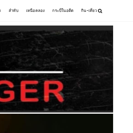
ม
ลำทับ
เหนือคลอง
กระบี่ในอดีต
กิน-เที่ยว