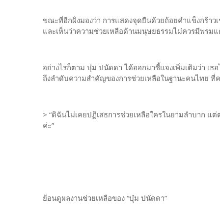
ขณะที่อีกฝั่งมองว่า การแสดงจุดยืนด้วยถ้อยคำแข็งกร้าว
และเห็นว่าความช่วยเหลือด้านมนุษยธรรมไม่ควรมีพรม
อย่างไรก็ตาม บุ๋ม ปนัดดา ได้ออกมาชี้แจงเพิ่มเติมว่า เ
ถึงลำดับความสำคัญของการช่วยเหลือในฐานะคนไทย ที่คว
> “ดิฉันไม่เคยปฏิเสธการช่วยเหลือใครในยามลำบาก แต่ตอน
ค่ะ”
ย้อนดูผลงานช่วยเหลือของ “บุ๋ม ปนัดดา”