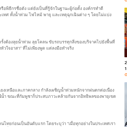
ิธีกรชื่อดัง แต่ยังเป็นที่รู้จักในฐานะผู้ก่อตั้ง องค์กรทำดี
ระเทศ ทั้งน้ำท่วม ไฟไหม้ พายุ และเหตุฉุกเฉินต่าง ๆ โดยไม่แบ่ง
รั้งต้องลุยน้ำท่วม ลุยโคลน ขับรถบรรทุกสิ่งของบริจาคไปยังพื้นที่
หัวใจอาสา” ที่ไม่เพียงพูด แต่ลงมือทำจริง
2
1
ยงเหนือและภาคกลาง กำลังเผชิญน้ำท่วมหนักจากฝนตกต่อเนื่อง
น้ำ ขณะที่กัมพูชาก็ประสบภาวะคล้ายกันจากอิทธิพลของพายุเขต
คนไทยก่อนเป็นอันดับแรก โดยระบุว่า “เมื่อทุกอย่างในประเทศเรา