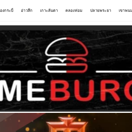
ืองกระบี่
อ่าวลึก
เกาะลันตา
คลองท่อม
ปลายพระยา
เขาพน