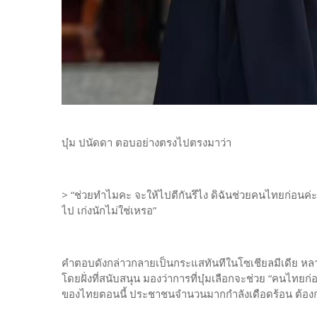
บุ๋ม ปนัดดา ตอบอย่างตรงไปตรงมาว่า
> “ช่วยทำไมคะ จะให้ไปตีกันรึไง ดิฉันช่วยคนไทยก่อนค่ะ 
ไป เก่งนักไม่ใช่เหรอ”
คำตอบดังกล่าวกลายเป็นกระแสทันทีในโซเชียลมีเดีย หลา
โดยฝั่งที่สนับสนุน มองว่าการที่บุ๋มเลือกจะช่วย “คนไทยก
ของไทยตอนนี้ ประชาชนจำนวนมากกำลังเดือดร้อน ต้องก