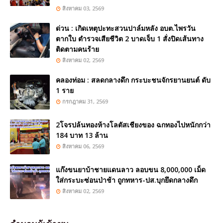
สิงหาคม 03, 2569
ด่วน : เกิดเหตุปะทะสวนปาล์มหลัง อบต.ไพรวัน
ตากใบ ตำรวจเสียชีวิต 2 บาดเจ็บ 1 สั่งปิดเส้นทาง
ติดตามคนร้าย
สิงหาคม 02, 2569
คลองท่อม : สลดกลางดึก กระบะชนจักรยานยนต์ ดับ
1 ราย
กรกฎาคม 31, 2569
2โจรปล้นทองห้างโลตัสเชียงของ ฉกทองไปหนักกว่า
184 บาท 13 ล้าน
สิงหาคม 06, 2569
แก๊งขนยาบ้าชายแดนลาว ลอบขน 8,000,000 เม็ด
ใส่กระบะซ่อนป่าช้า ถูกทหาร-ปส.บุกยึดกลางดึก
สิงหาคม 02, 2569