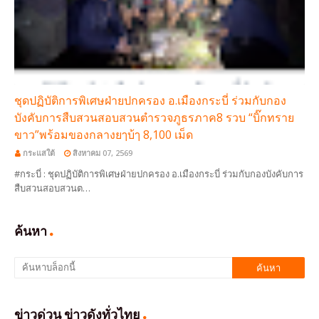
ชุดปฏิบัติการพิเศษฝ่ายปกครอง อ.เมืองกระบี่ ร่วมกับกอง
บังคับการสืบสวนสอบสวนตำรวจภูธรภาค8 รวบ “บิ๊กทราย
ขาว”พร้อมของกลางยๅบ้ๅ 8,100 เม็ด
กระแสใต้
สิงหาคม 07, 2569
#กระบี่ : ชุดปฏิบัติการพิเศษฝ่ายปกครอง อ.เมืองกระบี่ ร่วมกับกองบังคับการ
สืบสวนสอบสวนต…
ค้นหา
ข่าวด่วน ข่าวดังทั่วไทย