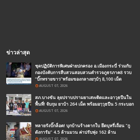
ข่าวล่าสุด
ชุดปฏิบัติการพิเศษฝ่ายปกครอง อ.เมืองกระบี่ ร่วมกับ
กองบังคับการสืบสวนสอบสวนตำรวจภูธรภาค8 รวบ
“บิ๊กทรายขาว”พร้อมของกลางยๅบ้ๅ 8,100 เม็ด
AUGUST 07, 2026
สภ.บางขัน ลุยปราบปรามยาเสwติดและอาวุธปืนใน
พื้นที่! จับกุม ยาบ้า 264 เม็ด พร้อมอๅวุธปืน 5 กระบอก
AUGUST 07, 2026
ทลายรังบิ๊กล็อต! บุกบ้านร้างตากใบ ยึดบุหรี่เถื่อน "กู
ดังการัม" 4.5 ล้านมวน ค่าปรับพุ่ง 162 ล้าน
AUGUST 07, 2026