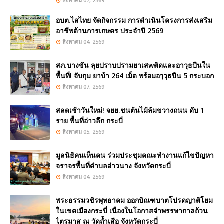
สิงหาคม 07, 2569
อบต.ไสไทย จัดกิจกรรม การดำเนินโครงการส่งเสริม
อาชีพด้านการเกษตร ประจำปี 2569
สิงหาคม 04, 2569
สภ.บางขัน ลุยปราบปรามยาเสwติดและอาวุธปืนใน
พื้นที่! จับกุม ยาบ้า 264 เม็ด พร้อมอๅวุธปืน 5 กระบอก
สิงหาคม 07, 2569
สลดเช้าวันใหม่! จยย.ชนต้นไม้ล้มขวางถนน ดับ 1
ราย พื้นที่อ่าวลึก กระบี่
สิงหาคม 05, 2569
มูลนิธิคนเห็นคน ร่วมประชุมคณะทำงานแก้ไขปัญหา
จราจรพื้นที่ตำบลอ่าวนาง จังหวัดกระบี่
สิงหาคม 04, 2569
พระธรรมวชิรพุทธาคม ออกบิณฑบาตโปรดญาติโยม
ในเขตเมืองกระบี่ เนื่องในโอกาสจำพรรษากาลถ้วน
ไตรมาส ณ วัดถ้ำเสือ จังหวัดกระบี่