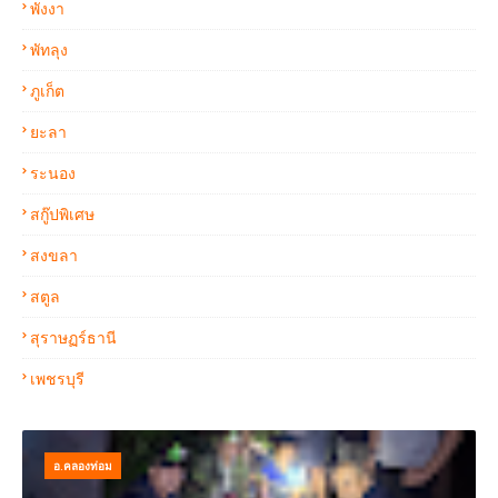
พังงา
พัทลุง
ภูเก็ต
ยะลา
ระนอง
สกู๊ปพิเศษ
สงขลา
สตูล
สุราษฏร์ธานี
เพชรบุรี
อ.คลองท่อม