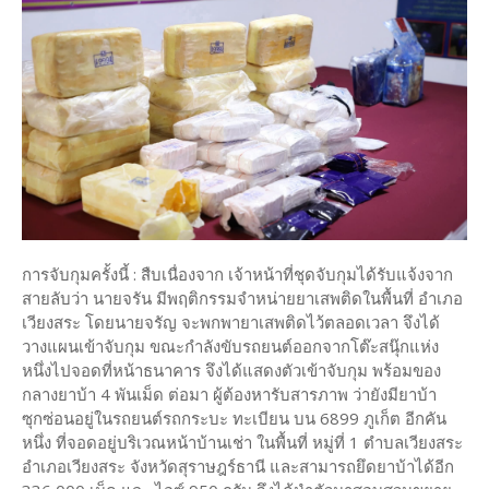
การจับกุมครั้งนี้ : สืบเนื่องจาก เจ้าหน้าที่ชุดจับกุมได้รับแจ้งจาก
สายลับว่า นายจรัน มีพฤติกรรมจำหน่ายยาเสพติดในพื้นที่ อำเภอ
เวียงสระ โดยนายจรัญ จะพกพายาเสพติดไว้ตลอดเวลา จึงได้
วางแผนเข้าจับกุม ขณะกำลังขับรถยนต์ออกจากโต๊ะสนุ๊กแห่ง
หนึ่งไปจอดที่หน้าธนาคาร จึงได้แสดงตัวเข้าจับกุม พร้อมของ
กลางยาบ้า 4 พันเม็ด ต่อมา ผู้ต้องหารับสารภาพ ว่ายังมียาบ้า
ซุกซ่อนอยู่ในรถยนต์รถกระบะ ทะเบียน บน 6899 ภูเก็ต อีกคัน
หนึ่ง ที่จอดอยู่บริเวณหน้าบ้านเช่า ในพื้นที่ หมู่ที่ 1 ตำบลเวียงสระ
อำเภอเวียงสระ จังหวัดสุราษฎร์ธานี และสามารถยึดยาบ้าได้อีก