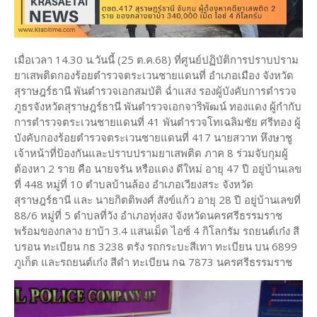
เมื่อเวลา 14.30 น.วันนี้ (25 ต.ค.68) ที่ศูนย์ปฏิบัติการปราบปราม
ยาเสพติดกองร้อยตำรวจตระเวนชายแดนที่ อำเภอเมือง จังหวัด
สุราษฎร์ธานี พันตำรวจเอกสมบัติ ฉ่ำแสง รองผู้บังคับการตำรวจ
ภูธรจังหวัดสุราษฎร์ธานี พันตำรวจเอกจาริพัฒน์ ทองแดง ผู้กำกับ
การตำรวจตระเวนชายแดนที่ 41 พันตำรวจโทเฉลิมชัย ศรีทอง ผู้
บังคับกองร้อยตำรวจตระเวนชายแดนที่ 417 นายสวาท หึงษาชู
เจ้าหน้าที่ป้องกันและปราบปรามยาเสพติด ภาค 8 ร่วมจับกุมผู้
ต้องหา 2 ราย คือ นายจรัน หรือแดง ดีใหม่ อายุ 47 ปี อยู่บ้านเลข
ที่ 448 หมู่ที่ 10 ตำบลบ้านล้อง อำเภอเวียงสระ จังหวัด
สุราษฎร์ธานี และ นายกิตติพงศ์ สังข์แก้ว อายุ 28 ปี อยู่บ้านเลขที่
88/6 หมู่ที่ 5 ตำบลที่วัง อำเภอทุ่งสง จังหวัดนครศรีธรรมราช
พร้อมของกลาง ยาบ้า 3.4 แสนเม็ด ไอซ์ 4 กิโลกรัม รถยนต์เก๋ง สี
บรอน ทะเบียน กธ 3238 ตรัง รถกระบะสีเทา ทะเบียน บน 6899
ภูเก็ต และรถยนต์เก๋ง สีดำ ทะเบียน กฉ 7873 นครศรีธรรมราช