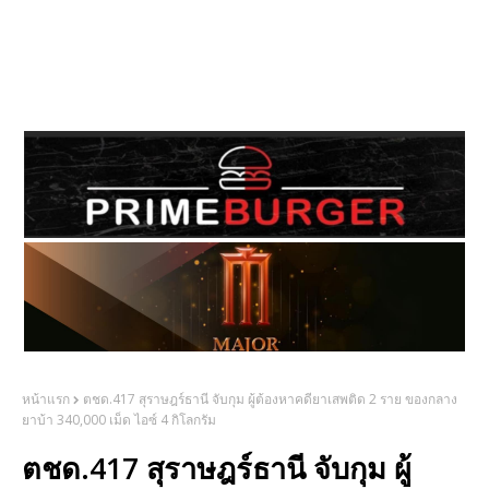
หน้าแรก
ตชด.417 สุราษฎร์ธานี จับกุม ผู้ต้องหาคดียาเสพติด 2 ราย ของกลาง
ยาบ้า 340,000 เม็ด ไอซ์ 4 กิโลกรัม
ตชด.417 สุราษฎร์ธานี จับกุม ผู้