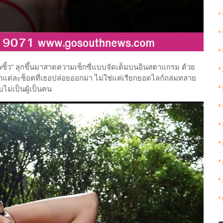
โพซิ้ว” ลุกขึ้นมาสาดความเซ็กซี่แบบจัดเต็มบนอินสตาแกรม ด้วย
่าแต่ละช็อตที่เธอปล่อยออกมา ไม่ใช่แค่เรียกยอดไลก์ถล่มทลาย
ไม่เป็นผู้เป็นคน