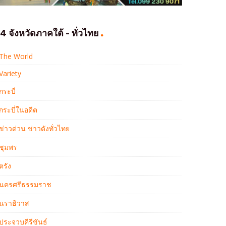
4 จังหวัดภาคใต้ - ทั่วไทย
The World
Variety
กระบี่
กระบี่ในอดีต
ข่าวด่วน ข่าวดังทั่วไทย
ชุมพร
ตรัง
นครศรีธรรมราช
นราธิวาส
ประจวบคีรีขันธ์