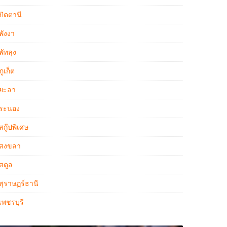
ปัตตานี
พังงา
พัทลุง
ภูเก็ต
ยะลา
ระนอง
สกู๊ปพิเศษ
สงขลา
สตูล
สุราษฏร์ธานี
เพชรบุรี