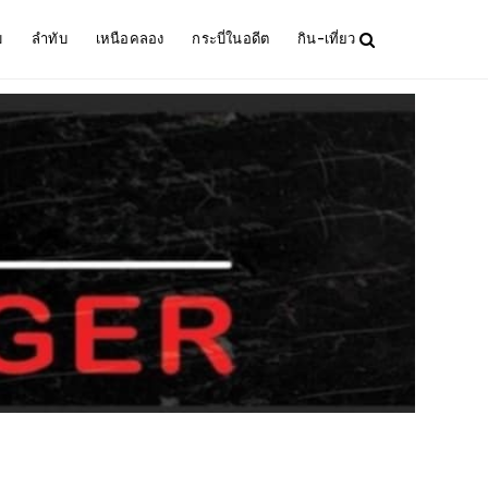
ม
ลำทับ
เหนือคลอง
กระบี่ในอดีต
กิน-เที่ยว