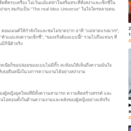
่ครบเครื่อง ไม่เว้นแม้แต่ท่าโพสริมสระที่ทั้งสง่าและเซ็กซี่ใน
ืมลงง่ายๆ สมกับเป็น “The real Miss Universe” ในใจใครหลายคน
2
ลก์ คอมเมนต์ให้กำลังใจและชมไม่ขาดปาก อาทิ “แม่ฟาดแรงมาก!”,
1
วแม่แห่งความเซ็กซี่”, “ของจริงต้องแบบนี้!” รวมไปถึงแฟนๆ ที่
ิกินีตัวจริง
ทเนียก็ขอปล่อยของแบบไม่มีกั๊ก สะท้อนให้เห็นถึงความมั่นใจ
ทำให้เธอยืนหนึ่งในวงการความงามได้อย่างสง่างาม
ู้หญิงยุคใหม่ที่มีทั้งความสามารถ ความคิดสร้างสรรค์ และ
นไอคอนทั้งในด้านความงามและพลังของผู้หญิงอย่างแท้จริง
▶
ล