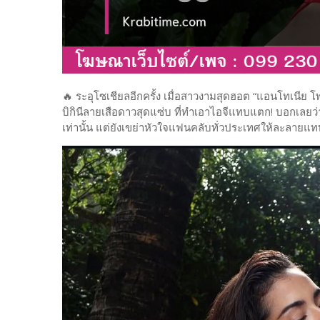
🔥 ระอุโซเชียลอีกครั้ง เมื่อสาวงามสุดฮอต “แอนโทเนีย 
บิกินีลายเสือดาวสุดแซ่บ ที่ทำเอาไอจีแทบแตก! บอกเลยว
เท่านั้น แต่ยังเขย่าหัวใจแฟนคลับทั่วประเทศให้ละลายแทบ