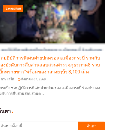
อ.คลองท่อม
ุดปฏิบัติการพิเศษฝ่ายปกครอง อ.เมืองกระบี่ ร่วมกับ
องบังคับการสืบสวนสอบสวนตำรวจภูธรภาค8 รวบ
บิ๊กทรายขาว”พร้อมของกลางยๅบ้ๅ 8,100 เม็ด
กระแสใต้
สิงหาคม 07, 2569
กระบี่ : ชุดปฏิบัติการพิเศษฝ่ายปกครอง อ.เมืองกระบี่ ร่วมกับกอง
ังคับการสืบสวนสอบสวนต…
ค้นหา