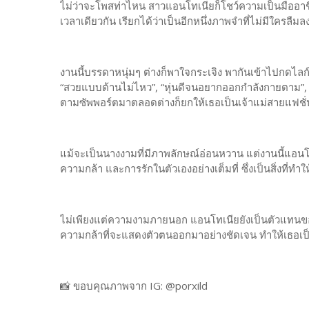
ไม่ว่าจะโพสท่าไหน สาวแอนโทเนียก็โชว์ความเป็นมืออาชีพที
เวลาเดียวกัน เรียกได้ว่าเป็นอีกหนึ่งภาพจำที่ไม่มีใครล
งานนี้บรรดาหนุ่มๆ ต่างก็พาใจกระเจิง พากันเข้าไปกดไ
“สวยแบบต้านไม่ไหว”, “หุ่นดีจนอยากออกกำลังกายตาม”, “ตั
ตามซัพพอร์ตมาตลอดต่างก็ยกให้เธอเป็นเจ้าแม่สายแฟชั่นบ
แม้จะเป็นนางงามที่มีภาพลักษณ์อ่อนหวาน แต่งานนี้แอนโ
ความกล้า และการรักในตัวเองอย่างเต็มที่ ซึ่งเป็นสิ่งที่
ไม่เพียงแต่ความงามภายนอก แอนโทเนียยังเป็นตัวแทนของผ
ความกล้าที่จะแสดงตัวตนออกมาอย่างชัดเจน ทำให้เธอเป็
📸 ขอบคุณภาพจาก IG: @porxild