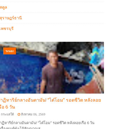
สตูล
สุราษฏร์ธานี
เพชรบุรี
ระนอง
าฏิหาริย์กลางอันดามัน! “ไต๋โอม” รอดชีวิต หลังลอย
รือ 6 วัน
กระแสใต้
สิงหาคม 06, 2569
าฏิหาริย์กลางอันดามัน! “ไต๋โอม” รอดชีวิต หลังลอยเรือ 6 วัน
ครื่องยนต์พัง-ไร้สัญญาณส…