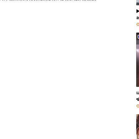
▶
ล
แ
ซ