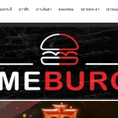
ืองกระบี่
อ่าวลึก
เกาะลันตา
คลองท่อม
ปลายพระยา
เขาพน