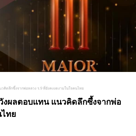
วคิดลึกซึ้งจากพ่อหลวง ร.9 ที่ยังคงงดงามในใจคนไทย
วังผลตอบแทน แนวคิดลึกซึ้งจากพ่อ
นไทย