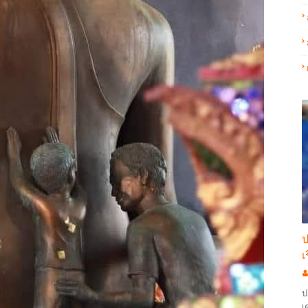
ป
เ
ป
เ