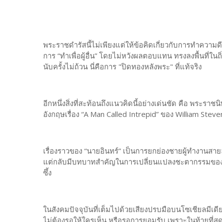
พระราชดำรัสนี้ไม่เพียงแต่ให้ข้อคิดเกี่ยวกับการทำความด
การ “ทำเพื่อผู้อื่น” โดยไม่หวังผลตอบแทน ทรงลงพื้นที่ใน
นับครั้งไม่ถ้วน นี่คือการ "ปิดทองหลังพระ" ที่แท้จริง
อีกหนึ่งสิ่งที่สะท้อนถึงแนวคิดนี้อย่างเด่นชัด คือ พระร
อังกฤษเรื่อง “A Man Called Intrepid” ของ William Ste
เรื่องราวของ “นายอินทร์” เป็นการยกย่องชายผู้ทำงานสายล
แต่กลับมีบทบาทสำคัญในการเปลี่ยนแปลงชะตากรรมของโลก 
ซึ้ง
ในสังคมปัจจุบันที่เต็มไปด้วยเสียงปรบมือบนโซเชียลมีเดี
ไม่ต้องรอให้ใครเห็น หรือรอการยอมรับ เพราะในท้ายที่สุด