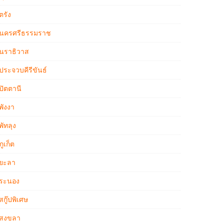
ตรัง
นครศรีธรรมราช
นราธิวาส
ประจวบคีรีขันธ์
ปัตตานี
พังงา
พัทลุง
ภูเก็ต
ยะลา
ระนอง
สกู๊ปพิเศษ
สงขลา