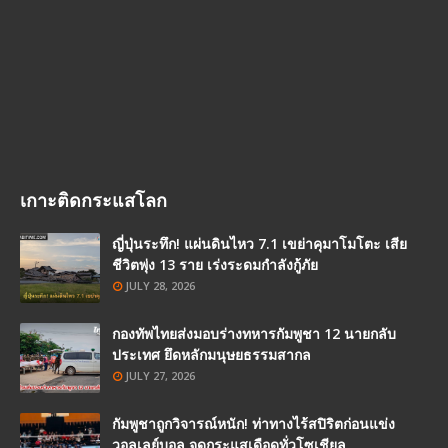
เกาะติดกระแสโลก
ญี่ปุ่นระทึก! แผ่นดินไหว 7.1 เขย่าคุมาโมโตะ เสีย
ชีวิตพุ่ง 13 ราย เร่งระดมกำลังกู้ภัย
JULY 28, 2026
กองทัพไทยส่งมอบร่างทหารกัมพูชา 12 นายกลับ
ประเทศ ยึดหลักมนุษยธรรมสากล
JULY 27, 2026
กัมพูชาถูกวิจารณ์หนัก! ท่าทางไร้สปิริตก่อนแข่ง
วอลเลย์บอล จุดกระแสเดือดทั่วโซเชียล