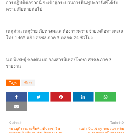
การปฏิบัติต่อจากนี้ จะเข้าสู่กระบวนการฟื้นฟูปะการังที่ได้รับ
ความเสียหายต่อไป
เหตุด่วน เหตุร้าย ภัยทางทะเล ต้องการความช่วยเหลือทางทะเล
โทร 1465 แจ้ง ศรชล.ภาค 3 ตลอด 24 ชั่วโมง
น.อ.พิเชษฐ์ ซองตัน ผอ.กองสารนิเทศ/โฆษก ศรชล.ภาค 3
รายงาน
Tags
พังงา
เก่ากว่า
ใหม่กว่า
รมว.ยุติธรรมลงพื้นที่เวทีประชาจิต
เนต้า จีน เข้าสู่กระบวนการล้ม