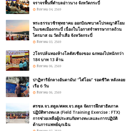
จราจรพื้นที่ตำบลอ่าวนาง จังหวัดกระบี่
สิงหาคม 04, 2569
พระธรรมวชิรพุทธาคม ออกบิณฑบาตโปรดญาติโยม
ในเขตเมืองกระบี่ เนื่องในโอกาสจำพรรษากาลถ้วน
ไตรมาส ณ วัดถ้ำเสือ จังหวัดกระบี่
สิงหาคม 03, 2569
2โจรปล้นทองห้างโลตัสเชียงของ ฉกทองไปหนักกว่า
184 บาท 13 ล้าน
สิงหาคม 06, 2569
ปาฏิหาริย์กลางอันดามัน! “ไต๋โอม” รอดชีวิต หลังลอย
เรือ 6 วัน
สิงหาคม 06, 2569
ศรชล.จว.สตูล/ศคท.จว.สตูล จัดการฝึกสาธิตภาค
ปฏิบัติทางทะเล (Field Training Exercise : FTX)
การช่วยเหลือผู้ประสบภัยทางทะเลและการปฏิบัติ
ด้านการแพทย์ฉุกเฉิน
สิงหาคม 07, 2569