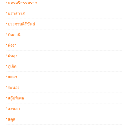
นครศรีธรรมราช
นราธิวาส
ประจวบคีรีขันธ์
ปัตตานี
พังงา
พัทลุง
ภูเก็ต
ยะลา
ระนอง
สกู๊ปพิเศษ
สงขลา
สตูล