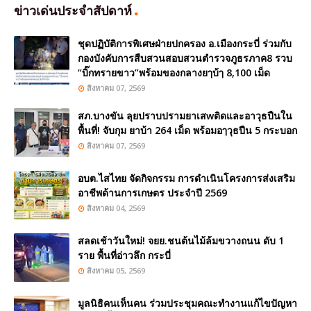
ข่าวเด่นประจำสัปดาห์
ชุดปฏิบัติการพิเศษฝ่ายปกครอง อ.เมืองกระบี่ ร่วมกับ
กองบังคับการสืบสวนสอบสวนตำรวจภูธรภาค8 รวบ
“บิ๊กทรายขาว”พร้อมของกลางยๅบ้ๅ 8,100 เม็ด
สิงหาคม 07, 2569
สภ.บางขัน ลุยปราบปรามยาเสwติดและอาวุธปืนใน
พื้นที่! จับกุม ยาบ้า 264 เม็ด พร้อมอๅวุธปืน 5 กระบอก
สิงหาคม 07, 2569
อบต.ไสไทย จัดกิจกรรม การดำเนินโครงการส่งเสริม
อาชีพด้านการเกษตร ประจำปี 2569
สิงหาคม 04, 2569
สลดเช้าวันใหม่! จยย.ชนต้นไม้ล้มขวางถนน ดับ 1
ราย พื้นที่อ่าวลึก กระบี่
สิงหาคม 05, 2569
มูลนิธิคนเห็นคน ร่วมประชุมคณะทำงานแก้ไขปัญหา