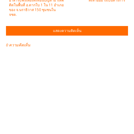
อาสารับฟังเสียงสะท้อนปัญหายาเสพ
ละลายอย่างเป็นทางการ
ติดในพื้นที่ อ.ตากใบ 1 ใน 11 อำเภอ
ของ จ.นราธิวาส 150 ชุมชนใน
จชต.
แสดงความคิดเห็น
0 ความคิดเห็น