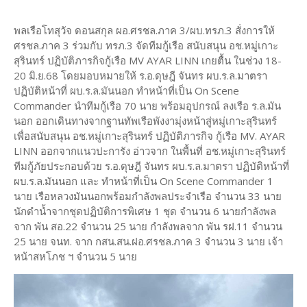
พลเรือโทสุวัจ ดอนสกุล ผอ.ศรชล.ภาค 3/ผบ.ทรภ.3 สั่งการให้
ศรชล.ภาค 3 ร่วมกับ ทรภ.3 จัดทีมกู้เรือ สนับสนุน อช.หมู่เกาะ
สุรินทร์ ปฏิบัติภารกิจกู้เรือ MV AYAR LINN เกยตื้น ในช่วง 18-
20 มิ.ย.68 โดยมอบหมายให้ ร.อ.ดุษฎี จันทร ผบ.ร.ล.มาตรา
ปฏิบัติหน้าที่ ผบ.ร.ล.มันนอก ทำหน้าที่เป็น On Scene
Commander นำทีมกู้เรือ 70 นาย พร้อมอุปกรณ์ ลงเรือ ร.ล.มัน
นอก ออกเดินทางจากฐานทัพเรือพังงามุ่งหน้าสู่หมู่เกาะสุรินทร์
เพื่อสนับสนุน อช.หมู่เกาะสุรินทร์ ปฏิบัติภารกิจ กู้เรือ MV. AYAR
LINN ออกจากแนวปะการัง อ่าวจาก ในพื้นที่ อช.หมู่เกาะสุรินทร์
ทีมกู้ภัยประกอบด้วย ร.อ.ดุษฎี จันทร ผบ.ร.ล.มาตรา ปฏิบัติหน้าที่
ผบ.ร.ล.มันนอก และ ทำหน้าที่เป็น On Scene Commander 1
นาย เรือหลวงมันนอกพร้อมกำลังพลประจำเรือ จำนวน 33 นาย
นักดำน้ำจากชุดปฏิบัติการพิเศษ 1 ชุด จำนวน 6 นายกำลังพล
จาก พัน สอ.22 จำนวน 25 นาย กำลังพลจาก พัน รฝ.11 จำนวน
25 นาย จนท. จาก กสน.สน.ฝอ.ศรชล.ภาค 3 จำนวน 3 นาย เจ้า
หน้าสหโภช ฯ จำนวน 5 นาย