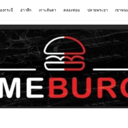
ืองกระบี่
อ่าวลึก
เกาะลันตา
คลองท่อม
ปลายพระยา
เขาพน