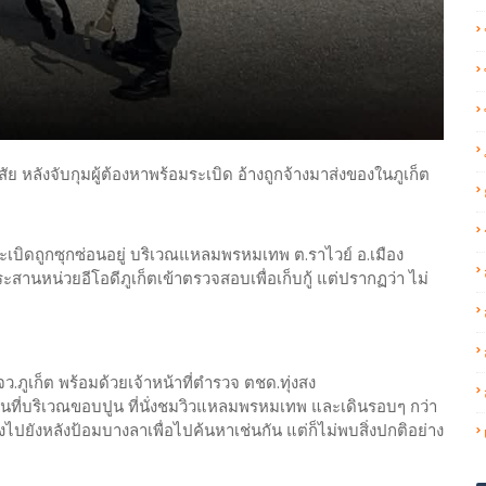
หลังจับกุมผู้ต้องหาพร้อมระเบิด อ้างถูกจ้างมาส่งของในภูเก็ต
เบิดถูกซุกซ่อนอยู่ บริเวณแหลมพรหมเทพ ต.ราไวย์ อ.เมือง
ประสานหน่วยอีโอดีภูเก็ตเข้าตรวจสอบเพื่อเก็บกู้ แต่ปรากฏว่า ไม่
 ภ.จว.ภูเก็ต พร้อมด้วยเจ้าหน้าที่ตำรวจ ตชด.ทุ่งสง
ิ่นที่บริเวณขอบปูน ที่นั่งชมวิวแหลมพรหมเทพ และเดินรอบๆ กว่า
างไปยังหลังป้อมบางลาเพื่อไปค้นหาเช่นกัน แต่ก็ไม่พบสิ่งปกติอย่าง