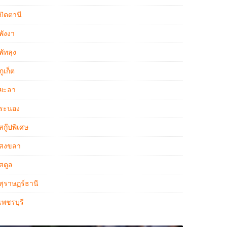
ปัตตานี
พังงา
พัทลุง
ภูเก็ต
ยะลา
ระนอง
สกู๊ปพิเศษ
สงขลา
สตูล
สุราษฏร์ธานี
เพชรบุรี