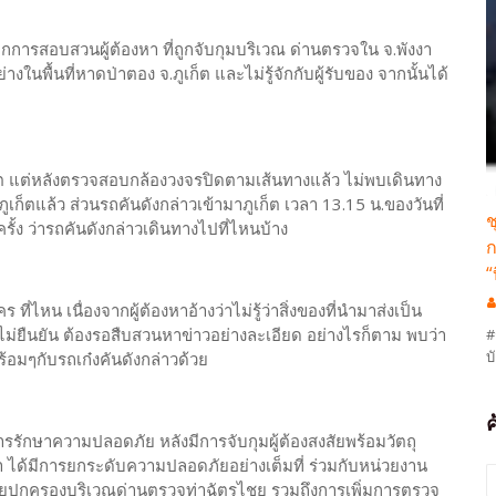
กการสอบสวนผู้ต้องหา ที่ถูกจับกุมบริเวณ ด่านตรวจใน จ.พังงา
งในพื้นที่หาดป่าตอง จ.ภูเก็ต และไม่รู้จักกับผู้รับของ จากนั้นได้
ก็ต แต่หลังตรวจสอบกล้องวงจรปิดตามเส้นทางแล้ว ไม่พบเดินทาง
ก็ตแล้ว ส่วนรถคันดังกล่าวเข้ามาภูเก็ต เวลา 13.15 น.ของวันที่
ช
ั้ง ว่ารถคันดังกล่าวเดินทางไปที่ไหนบ้าง
ก
“
 ที่ไหน เนื่องจากผู้ต้องหาอ้างว่าไม่รู้ว่าสิ่งของที่นำมาส่งเป็น
งไม่ยืนยัน ต้องรอสืบสวนหาข่าวอย่างละเอียด อย่างไรก็ตาม พบว่า
#
บ
้อมๆกับรถเก๋งคันดังกล่าวด้วย
การรักษาความปลอดภัย หลังมีการจับกุมผู้ต้องสงสัยพร้อมวัตถุ
็ต ว่า ได้มีการยกระดับความปลอดภัยอย่างเต็มที่ ร่วมกับหน่วยงาน
ะฝ่ายปกครองบริเวณด่านตรวจท่าฉัตรไชย รวมถึงการเพิ่มการตรวจ