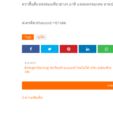
ตราพื้นที่แหล่งท่องเที่ยวต่างๆ อาทิ แหลมพรหมเทพ หาดป่
#เครดิต:Khaosod =ข่าวสด
Tags
ภูเก็ต
เก่ากว่า
ฝั่งกัมพูชาปิดประตู! นักเรียนข้ามแดนเข้าไทยไม่ได้ รถรับ-ส่งต้องตีรถ
กลับ
แสด
0 ความคิดเห็น