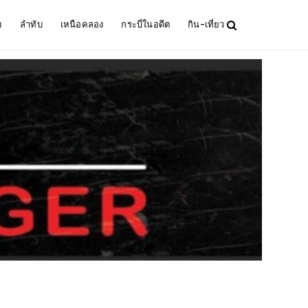
ม
ลำทับ
เหนือคลอง
กระบี่ในอดีต
กิน-เที่ยว