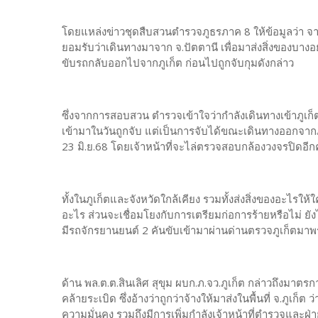
โดยแหล่งข่าวชุดสืบสวนตำรวจภูธรภาค 8 ให้ข้อมูลว่า จา
ยอมรับว่าเดินทางมาจาก จ.ปัตตานี เพื่อมาส่งสิ่งของบางอย่า
ขับรถกลับออกไปจากภูเก็ต ก่อนไปถูกจับกุมดังกล่าว
ซึ่งจากการสอบสวน ตำรวจเข้าใจว่ากำลังเดินทางเข้าภูเ
เข้ามาในวันถูกจับ แต่เป็นการจับได้ขณะเดินทางออกจากภูเ
23 มิ.ย.68 โดยเจ้าหน้าที่จะไล่ตรวจสอบกล้องวงจรปิดอีกคร
ทั้งในภูเก็ตและจังหวัดใกล้เคียง รวมทั้งส่งสิ่งของอะไรให้ใคร
อะไร ส่วนจะเชื่อมโยงกับการเตรียมก่อการร้ายหรือไม่ ยั
มีรถจักรยานยนต์ 2 คันขับเข้ามาผ่านด่านตรวจภูเก็ตมาพร
ด้าน พล.ต.ต.สินเลิศ สุขุม ผบก.ภ.จว.ภูเก็ต กล่าวถึงมาตร
คล้ายระเบิด ซึ่งอ้างว่าถูกว่าจ้างให้มาส่งในพื้นที่ จ.ภูเก
ความมั่นคง รวมถึงมีการเพิ่มกำลังเจ้าหน้าที่ตำรวจแล