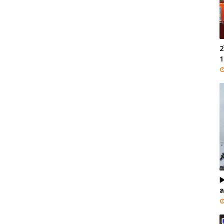
2
1
▶
ล