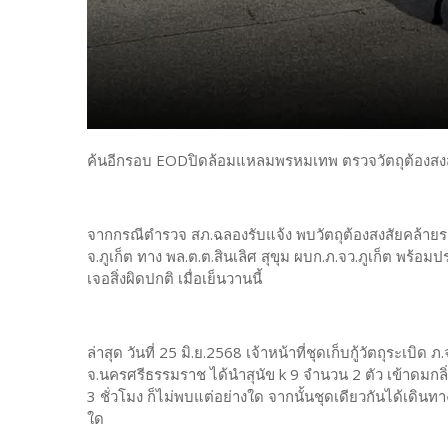
ค้นอีกรอบ EODปิดล้อมแหลมพรหมเทพ ตรวจวัตถุต้องสงสัย 
จากกรณีตำรวจ สภ.ฉลองรับแจ้ง พบวัตถุต้องสงสัยคล้ายระ
จ.ภูเก็ต ทาง พล.ต.ต.สินเลิศ สุขุม ผบก.ภ.จว.ภูเก็ต พร้อม
เจอสิ่งผิดปกติ เมื่อเย็นวานนี้
ล่าสุด วันที่ 25 มิ.ย.2568 เจ้าหน้าที่ชุดเก็บกู้วัตถุระเบิด
จ.นครศรีธรรมราช ได้นำสุนัข k 9 จำนวน 2 ตัว เข้าดมกล
3 ชั่วโมง ก็ไม่พบแต่อย่างใด จากนั้นชุดเดียวกันได้เดินท
ใด