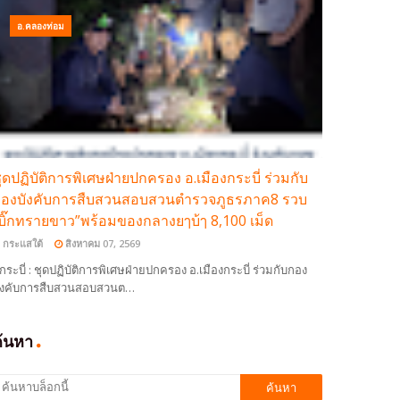
อ.คลองท่อม
ุดปฏิบัติการพิเศษฝ่ายปกครอง อ.เมืองกระบี่ ร่วมกับ
องบังคับการสืบสวนสอบสวนตำรวจภูธรภาค8 รวบ
บิ๊กทรายขาว”พร้อมของกลางยๅบ้ๅ 8,100 เม็ด
กระแสใต้
สิงหาคม 07, 2569
กระบี่ : ชุดปฏิบัติการพิเศษฝ่ายปกครอง อ.เมืองกระบี่ ร่วมกับกอง
ังคับการสืบสวนสอบสวนต…
ค้นหา