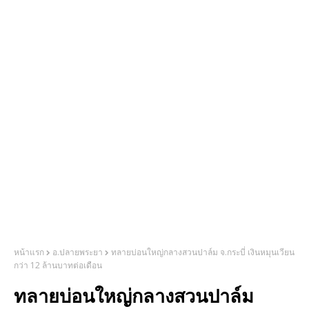
หน้าแรก
อ.ปลายพระยา
ทลายบ่อนใหญ่กลางสวนปาล์ม จ.กระบี่ เงินหมุนเวียน
กว่า 12 ล้านบาทต่อเดือน
ทลายบ่อนใหญ่กลางสวนปาล์ม