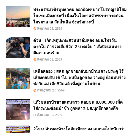
พระธรรมวชิรพุทธาคม ออกบิณฑบาตโปรดญาติโยม
ในเขตเมืองกระบี่ เนื่องในโอกาสจำพรรษากาลถ้วน
ไตรมาส ณ วัดถ้ำเสือ จังหวัดกระบี่
สิงหาคม 03, 2569
ด่วน : เกิดเหตุปะทะสวนปาล์มหลัง อบต.ไพรวัน
ตากใบ ตำรวจเสียชีวิต 2 บาดเจ็บ 1 สั่งปิดเส้นทาง
ติดตามคนร้าย
สิงหาคม 02, 2569
เหนือคลอง : สลด ลูกชายกลับมาบ้านเคาะประตู ไร้
เสียงตอบรับ เข้าไป พบปืuลูกซอง วางอยู่ ก่อนพบร่าง
พ่อกับแม่ เสียชีวิตแล้วทั้งคู่ภาพในบ้าน
กรกฎาคม 27, 2569
แก๊งขนยาบ้าชายแดนลาว ลอบขน 8,000,000 เม็ด
ใส่กระบะซ่อนป่าช้า ถูกทหาร-ปส.บุกยึดกลางดึก
สิงหาคม 02, 2569
2โจรปล้นทองห้างโลตัสเชียงของ ฉกทองไปหนักกว่า