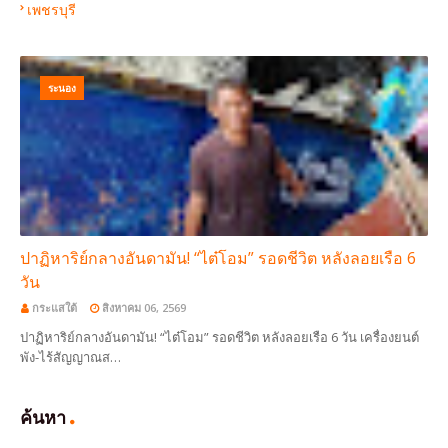
เพชรบุรี
ระนอง
ปาฏิหาริย์กลางอันดามัน! “ไต๋โอม” รอดชีวิต หลังลอยเรือ 6
วัน
กระแสใต้
สิงหาคม 06, 2569
ปาฏิหาริย์กลางอันดามัน! “ไต๋โอม” รอดชีวิต หลังลอยเรือ 6 วัน เครื่องยนต์
พัง-ไร้สัญญาณส…
ค้นหา