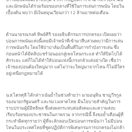
และนักพนันได้ร่วมร้อยของกลางที่ใช้ในการเล่นการพนัน โดยใน
เบื้องต้น พบว่า มีเงินหมุนเวียนกว่า 12 ล้านบาทต่อเดือน
ด้านนายรณรงค์ ทิพย์ศิริ รองอธิบดีกรมการปกครอง เปิดเผยว่า
บ่อนการพนันแห่งนี้เคยมีเจ้าหน้าที่เข้ามาสืบสวนพบว่ามีการเล่น
การพนันจริง โดยใช้ป่าปาล์มเป็นพื้นที่ในการกำบังการเล่น ซึ่ง
ก่อนหน้าได้มีคลิปแชร์ว่อนออกสู่เพจโหนกระแส ทำให้ปิดไปได้
สักระยะ แต่ก็ไม่ได้ทำให้บ่อนแห่งนี้เกรงกลัวแต่อย่างใด เชื่อว่า
เจ้าของบ่อนต้องใหญ่มาก แต่ไม่ว่าจะใหญ่มาจากไหน ก็ไม่มีใคร
อยู่เหนือกฎหมายได้
น.ส.ไตรศุลี ได้กล่าวเน้นย้ำในช่วงท้ายว่า นายอนุทิน ชาญวีรกูล
รองนายกรัฐมนตรี และรมว.มหาดไทย มีนโยบายสำคัญในการ
ราบปรามผู้มีอิทธิพล ซึ่งส่งผลกระทบต่อสังคมและความสงบ
เรียบร้อยของประชาชนในภาพรวม จากกรณีนี้ จึงขอย้ำเตือนผู้ที่
กระทำผิดทุกรายว่า ผู้ที่จะลักลอบเปิดบ่อนการพนันว่า ไม่มีบ่อน
ไหนในประเทศไทยที่ชุดปฏิบัติการพิเศษกรมการปกครองไม่กล้า