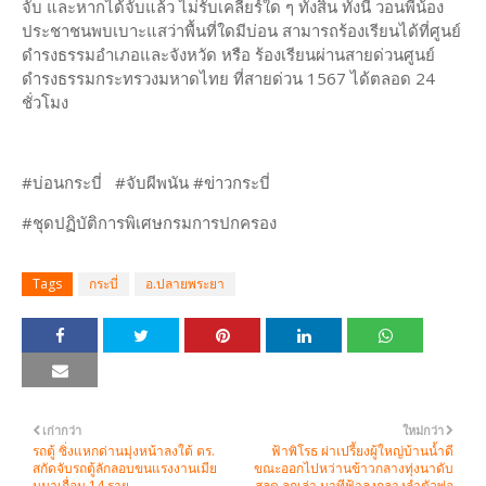
จับ และหากได้จับแล้ว ไม่รับเคลียร์ใด ๆ ทั้งสิ้น ทั้งนี้ วอนพี่น้อง
ประชาชนพบเบาะแสว่าพื้นที่ใดมีบ่อน สามารถร้องเรียนได้ที่ศูนย์
ดำรงธรรมอำเภอและจังหวัด หรือ ร้องเรียนผ่านสายด่วนศูนย์
ดำรงธรรมกระทรวงมหาดไทย ที่สายด่วน 1567 ได้ตลอด 24
ชั่วโมง
#บ่อนกระบี่ #จับผีพนัน #ข่าวกระบี่
#ชุดปฏิบัติการพิเศษกรมการปกครอง
Tags
กระบี่
อ.ปลายพระยา
เก่ากว่า
ใหม่กว่า
รถตู้ ซิ่งแหกด่านมุ่งหน้าลงใต้ ตร.
ฟ้าพิโรธ ผ่าเปรี้ยงผู้ใหญ่บ้านน้ำดี
สกัดจับรถตู้ลักลอบขนแรงงานเมีย
ขณะออกไปหว่านข้าวกลางทุ่งนาดับ
นมาเถื่อน 14 ราย
สลด ลูกเล่า นาทีฟ้าลงกลางลำตัวพ่อ