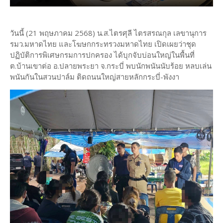
วันนี้ (21 พฤษภาคม 2568) น.ส.ไตรศุลี ไตรสรณกุล เลขานุการ
รมว.มหาดไทย และโฆษกกระทรวงมหาดไทย เปิดเผยว่าชุด
ปฏิบัติการพิเศษกรมการปกครอง ได้บุกจับบ่อนใหญ่ในพื้นที่
ต.บ้านเขาต่อ อ.ปลายพระยา จ.กระบี่ พบนักพนันนับร้อย หลบเล่น
พนันกันในสวนปาล์ม ติดถนนใหญ่สายหลักกระบี่-พังงา