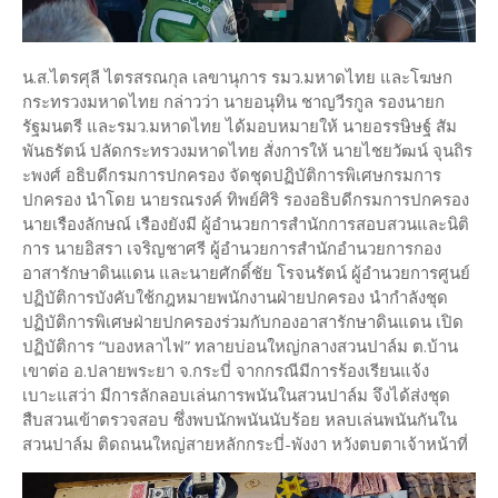
น.ส.ไตรศุลี ไตรสรณกุล เลขานุการ รมว.มหาดไทย และโฆษก
กระทรวงมหาดไทย กล่าวว่า นายอนุทิน ชาญวีรกูล รองนายก
รัฐมนตรี และรมว.มหาดไทย ได้มอบหมายให้ นายอรรษิษฐ์ สัม
พันธรัตน์ ปลัดกระทรวงมหาดไทย สั่งการให้ นายไชยวัฒน์ จุนถิร
ะพงศ์ อธิบดีกรมการปกครอง จัดชุดปฏิบัติการพิเศษกรมการ
ปกครอง นำโดย นายรณรงค์ ทิพย์ศิริ รองอธิบดีกรมการปกครอง
นายเรืองลักษณ์ เรืองยังมี ผู้อำนวยการสำนักการสอบสวนและนิติ
การ นายอิสรา เจริญชาศรี ผู้อำนวยการสำนักอำนวยการกอง
อาสารักษาดินแดน และนายศักดิ์ชัย โรจนรัตน์ ผู้อำนวยการศูนย์
ปฏิบัติการบังคับใช้กฎหมายพนักงานฝ่ายปกครอง นำกำลังชุด
ปฏิบัติการพิเศษฝ่ายปกครองร่วมกับกองอาสารักษาดินแดน เปิด
ปฏิบัติการ “บองหลาไฟ” ทลายบ่อนใหญ่กลางสวนปาล์ม ต.บ้าน
เขาต่อ อ.ปลายพระยา จ.กระบี่ จากกรณีมีการร้องเรียนแจ้ง
เบาะแสว่า มีการลักลอบเล่นการพนันในสวนปาล์ม จึงได้ส่งชุด
สืบสวนเข้าตรวจสอบ ซึ่งพบนักพนันนับร้อย หลบเล่นพนันกันใน
สวนปาล์ม ติดถนนใหญ่สายหลักกระบี่-พังงา หวังตบตาเจ้าหน้าที่