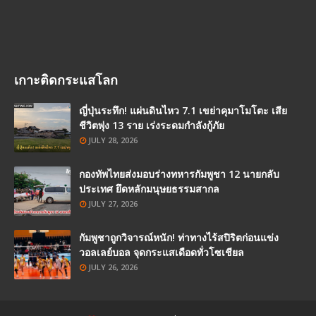
เกาะติดกระแสโลก
ญี่ปุ่นระทึก! แผ่นดินไหว 7.1 เขย่าคุมาโมโตะ เสีย
ชีวิตพุ่ง 13 ราย เร่งระดมกำลังกู้ภัย
JULY 28, 2026
กองทัพไทยส่งมอบร่างทหารกัมพูชา 12 นายกลับ
ประเทศ ยึดหลักมนุษยธรรมสากล
JULY 27, 2026
กัมพูชาถูกวิจารณ์หนัก! ท่าทางไร้สปิริตก่อนแข่ง
วอลเลย์บอล จุดกระแสเดือดทั่วโซเชียล
JULY 26, 2026