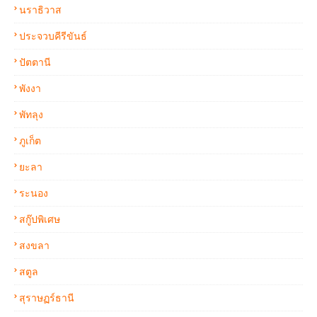
นราธิวาส
ประจวบคีรีขันธ์
ปัตตานี
พังงา
พัทลุง
ภูเก็ต
ยะลา
ระนอง
สกู๊ปพิเศษ
สงขลา
สตูล
สุราษฏร์ธานี