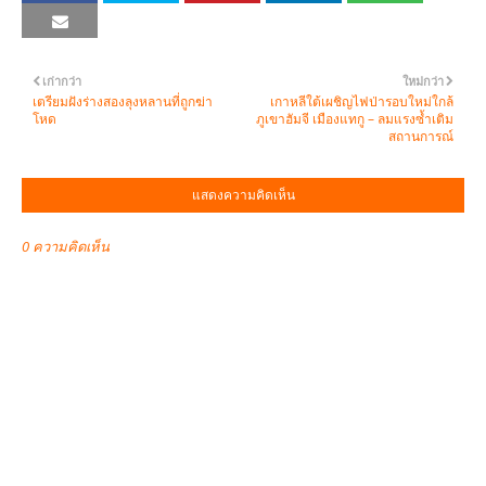
เก่ากว่า
ใหม่กว่า
เตรียมฝังร่างสองลุงหลานที่ถูกฆ่า
เกาหลีใต้เผชิญไฟป่ารอบใหม่ใกล้
โหด
ภูเขาฮัมจี เมืองแทกู – ลมแรงซ้ำเติม
สถานการณ์
แสดงความคิดเห็น
0 ความคิดเห็น