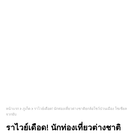
หน้าแรก
ภูเก็ต
ราไวย์เดือด! นักท่องเที่ยวต่างชาติยกล้อโชว์ป่วนเมือง โซเชียล
จวกยับ
ราไวย์เดือด! นักท่องเที่ยวต่างชาติ