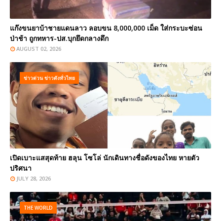
แก๊งขนยาบ้าชายแดนลาว ลอบขน 8,000,000 เม็ด ใส่กระบะซ่อน
ป่าช้า ถูกทหาร-ปส.บุกยึดกลางดึก
AUGUST 02, 2026
ข่าวด่วน ข่าวดังทั่วไทย
เปิดเบาะแสสุดท้าย ฮลุน โซโล่ นักเดินทางชื่อดังของไทย หายตัว
ปริศนา
JULY 28, 2026
THE WORLD