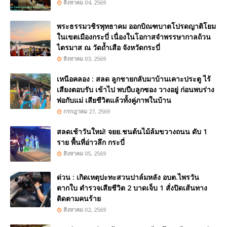
สิงหาคม 04, 2569
พระธรรมวชิรพุทธาคม ออกบิณฑบาตโปรดญาติโยม
ในเขตเมืองกระบี่ เนื่องในโอกาสจำพรรษากาลถ้วน
ไตรมาส ณ วัดถ้ำเสือ จังหวัดกระบี่
สิงหาคม 03, 2569
เหนือคลอง : สลด ลูกชายกลับมาบ้านเคาะประตู ไร้
เสียงตอบรับ เข้าไป พบปืuลูกซอง วางอยู่ ก่อนพบร่าง
พ่อกับแม่ เสียชีวิตแล้วทั้งคู่ภาพในบ้าน
กรกฎาคม 27, 2569
สลดเช้าวันใหม่! จยย.ชนต้นไม้ล้มขวางถนน ดับ 1
ราย พื้นที่อ่าวลึก กระบี่
สิงหาคม 05, 2569
ด่วน : เกิดเหตุปะทะสวนปาล์มหลัง อบต.ไพรวัน
ตากใบ ตำรวจเสียชีวิต 2 บาดเจ็บ 1 สั่งปิดเส้นทาง
ติดตามคนร้าย
สิงหาคม 02, 2569