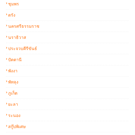
ชุมพร
ตรัง
นครศรีธรรมราช
นราธิวาส
ประจวบคีรีขันธ์
ปัตตานี
พังงา
พัทลุง
ภูเก็ต
ยะลา
ระนอง
สกู๊ปพิเศษ