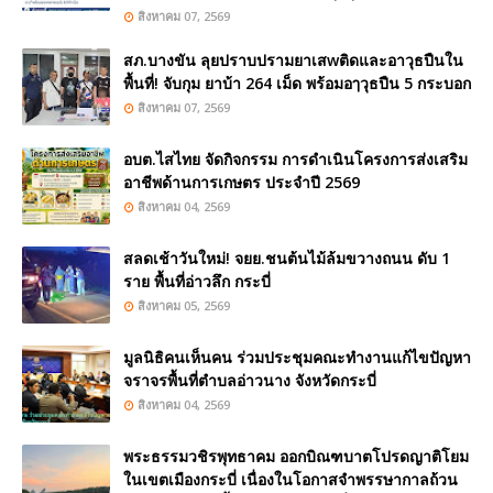
สิงหาคม 07, 2569
สภ.บางขัน ลุยปราบปรามยาเสwติดและอาวุธปืนใน
พื้นที่! จับกุม ยาบ้า 264 เม็ด พร้อมอๅวุธปืน 5 กระบอก
สิงหาคม 07, 2569
อบต.ไสไทย จัดกิจกรรม การดำเนินโครงการส่งเสริม
อาชีพด้านการเกษตร ประจำปี 2569
สิงหาคม 04, 2569
สลดเช้าวันใหม่! จยย.ชนต้นไม้ล้มขวางถนน ดับ 1
ราย พื้นที่อ่าวลึก กระบี่
สิงหาคม 05, 2569
มูลนิธิคนเห็นคน ร่วมประชุมคณะทำงานแก้ไขปัญหา
จราจรพื้นที่ตำบลอ่าวนาง จังหวัดกระบี่
สิงหาคม 04, 2569
พระธรรมวชิรพุทธาคม ออกบิณฑบาตโปรดญาติโยม
ในเขตเมืองกระบี่ เนื่องในโอกาสจำพรรษากาลถ้วน