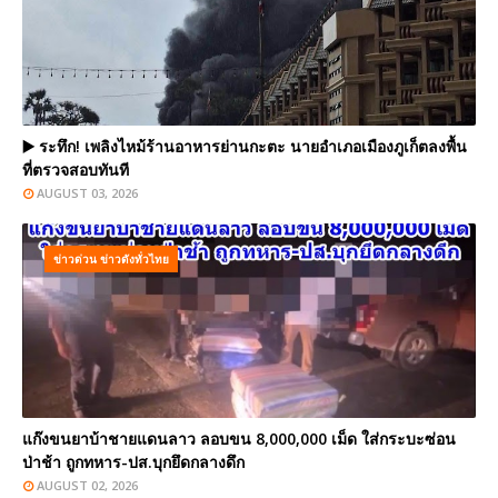
▶️ ระทึก! เพลิงไหม้ร้านอาหารย่านกะตะ นายอำเภอเมืองภูเก็ตลงพื้น
ที่ตรวจสอบทันที
AUGUST 03, 2026
ข่าวด่วน ข่าวดังทั่วไทย
แก๊งขนยาบ้าชายแดนลาว ลอบขน 8,000,000 เม็ด ใส่กระบะซ่อน
ป่าช้า ถูกทหาร-ปส.บุกยึดกลางดึก
AUGUST 02, 2026