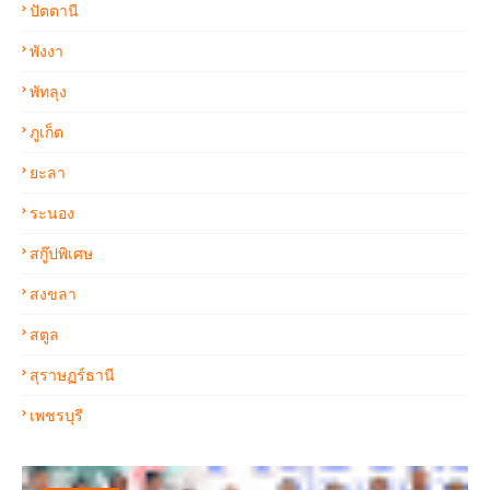
ปัตตานี
พังงา
พัทลุง
ภูเก็ต
ยะลา
ระนอง
สกู๊ปพิเศษ
สงขลา
สตูล
สุราษฏร์ธานี
เพชรบุรี