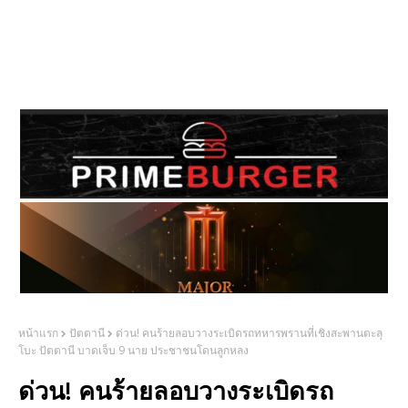
หน้าแรก
ปัตตานี
ด่วน! คนร้ายลอบวางระเบิดรถทหารพรานที่เชิงสะพานตะลุ
โบะ ปัตตานี บาดเจ็บ 9 นาย ประชาชนโดนลูกหลง
ด่วน! คนร้ายลอบวางระเบิดรถ