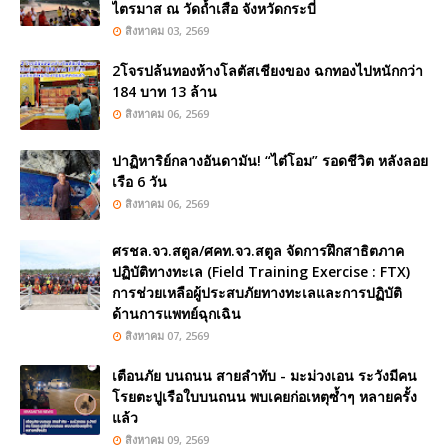
ไตรมาส ณ วัดถ้ำเสือ จังหวัดกระบี่
สิงหาคม 03, 2569
2โจรปล้นทองห้างโลตัสเชียงของ ฉกทองไปหนักกว่า
184 บาท 13 ล้าน
สิงหาคม 06, 2569
ปาฏิหาริย์กลางอันดามัน! “ไต๋โอม” รอดชีวิต หลังลอย
เรือ 6 วัน
สิงหาคม 06, 2569
ศรชล.จว.สตูล/ศคท.จว.สตูล จัดการฝึกสาธิตภาค
ปฏิบัติทางทะเล (Field Training Exercise : FTX)
การช่วยเหลือผู้ประสบภัยทางทะเลและการปฏิบัติ
ด้านการแพทย์ฉุกเฉิน
สิงหาคม 07, 2569
เตือนภัย บนถนน สายลำทับ - มะม่วงเอน ระวังมีคน
โรยตะปูเรือใบบนถนน พบเคยก่อเหตุซ้ำๆ หลายครั้ง
แล้ว
สิงหาคม 09, 2569