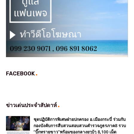
FACEBOOK
ข่าวเด่นประจำสัปดาห์
ชุดปฏิบัติการพิเศษฝ่ายปกครอง อ.เมืองกระบี่ ร่วมกับ
กองบังคับการสืบสวนสอบสวนตำรวจภูธรภาค8 รวบ
“บิ๊กทรายขาว”พร้อมของกลางยๅบ้ๅ 8,100 เม็ด