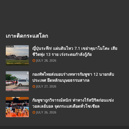
เกาะติดกระแสโลก
ญี่ปุ่นระทึก! แผ่นดินไหว 7.1 เขย่าคุมาโมโตะ เสีย
ชีวิตพุ่ง 13 ราย เร่งระดมกำลังกู้ภัย
JULY 28, 2026
กองทัพไทยส่งมอบร่างทหารกัมพูชา 12 นายกลับ
ประเทศ ยึดหลักมนุษยธรรมสากล
JULY 27, 2026
กัมพูชาถูกวิจารณ์หนัก! ท่าทางไร้สปิริตก่อนแข่ง
วอลเลย์บอล จุดกระแสเดือดทั่วโซเชียล
JULY 26, 2026