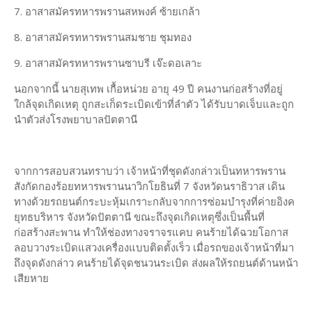
7. อาสาสมัครทหารพรานสหพงค์ ซ้ายเกล้า
8. อาสาสมัครทหารพรานสมชาย ชุมทอง
9. อาสาสมัครทหารพรานซาบรี เจ๊ะดอเลาะ
นอกจากนี้ นายสุเทพ เกื้อหน่วย อายุ 49 ปี คนงานก่อสร้างที่อยู่
ใกล้จุดเกิดเหตุ ถูกสะเก็ดระเบิดเข้าที่ลำตัว ได้รับบาดเจ็บและถูก
นำตัวส่งโรงพยาบาลปัตตานี
จากการสอบสวนทราบว่า เจ้าหน้าที่ชุดดังกล่าวเป็นทหารพราน
สังกัดกองร้อยทหารพรานนาวิกโยธินที่ 7 จังหวัดนราธิวาส เดิน
ทางด้วยรถยนต์กระบะหุ้มเกราะกลับจากการซ่อมบำรุงที่ค่ายอิงค
ยุทธบริหาร จังหวัดปัตตานี ขณะถึงจุดเกิดเหตุซึ่งเป็นพื้นที่
ก่อสร้างสะพาน ทำให้ช่องทางจราจรแคบ คนร้ายได้ฉวยโอกาส
ลอบวางระเบิดแสวงเครื่องแบบติดตั้งเร็ว เมื่อรถของเจ้าหน้าที่มา
ถึงจุดดังกล่าว คนร้ายได้จุดชนวนระเบิด ส่งผลให้รถยนต์ด้านหน้า
เสียหาย