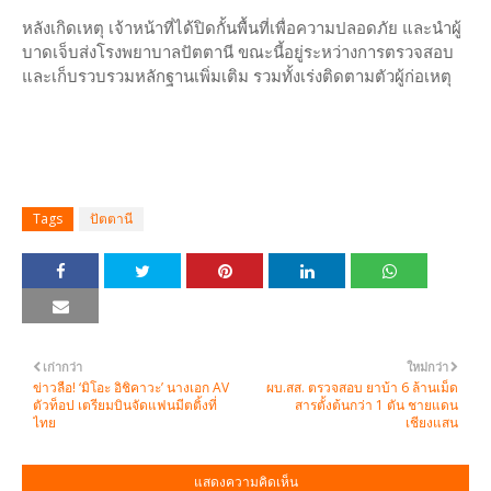
หลังเกิดเหตุ เจ้าหน้าที่ได้ปิดกั้นพื้นที่เพื่อความปลอดภัย และนำผู้
บาดเจ็บส่งโรงพยาบาลปัตตานี ขณะนี้อยู่ระหว่างการตรวจสอบ
และเก็บรวบรวมหลักฐานเพิ่มเติม รวมทั้งเร่งติดตามตัวผู้ก่อเหตุ
Tags
ปัตตานี
เก่ากว่า
ใหม่กว่า
ข่าวลือ! ‘มิโอะ อิชิคาวะ’ นางเอก AV
ผบ.สส. ตรวจสอบ ยาบ้า 6 ล้านเม็ด
ตัวท็อป เตรียมบินจัดแฟนมีตติ้งที่
สารตั้งต้นกว่า 1 ตัน ชายแดน
ไทย
เชียงแสน
แสดงความคิดเห็น