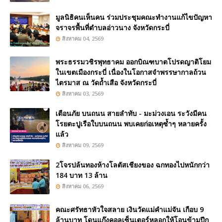
มูลนิธิคนเห็นคน ร่วมประชุมคณะทำงานแก้ไขปัญหา
จราจรพื้นที่ตำบลอ่าวนาง จังหวัดกระบี่
สิงหาคม 04, 2569
พระธรรมวชิรพุทธาคม ออกบิณฑบาตโปรดญาติโยม
ในเขตเมืองกระบี่ เนื่องในโอกาสจำพรรษากาลถ้วน
ไตรมาส ณ วัดถ้ำเสือ จังหวัดกระบี่
สิงหาคม 03, 2569
เตือนภัย บนถนน สายลำทับ - มะม่วงเอน ระวังมีคน
โรยตะปูเรือใบบนถนน พบเคยก่อเหตุซ้ำๆ หลายครั้ง
แล้ว
สิงหาคม 09, 2569
2โจรปล้นทองห้างโลตัสเชียงของ ฉกทองไปหนักกว่า
184 บาท 13 ล้าน
สิงหาคม 06, 2569
คณะศรัทธาหัวใจสลาย เงินวัดแม่คำแม่จัน เกือบ 9
ล้านบาท โดนแก๊งคอลเซ็นเตอร์หลอกให้โอนข้ามปีก