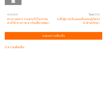
เก่ากว่า
ใหม่กว่า
ตร.ทางหลวง รวบยกแก๊งโจรกรรม
ระทึกผู้บาดเจ็บนอนเต็มถนนกู้ภัยเร่ง
สายไฟ สารภาพ หาเงินเที่ยวเสพยา
นำตัวส่งรักษา
แสดงความคิดเห็น
0 ความคิดเห็น