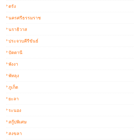
ตรัง
นครศรีธรรมราช
นราธิวาส
ประจวบคีรีขันธ์
ปัตตานี
พังงา
พัทลุง
ภูเก็ต
ยะลา
ระนอง
สกู๊ปพิเศษ
สงขลา