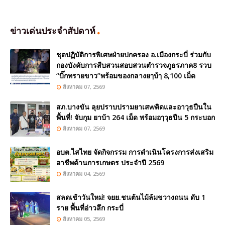
ข่าวเด่นประจำสัปดาห์
ชุดปฏิบัติการพิเศษฝ่ายปกครอง อ.เมืองกระบี่ ร่วมกับ
กองบังคับการสืบสวนสอบสวนตำรวจภูธรภาค8 รวบ
“บิ๊กทรายขาว”พร้อมของกลางยๅบ้ๅ 8,100 เม็ด
สิงหาคม 07, 2569
สภ.บางขัน ลุยปราบปรามยาเสwติดและอาวุธปืนใน
พื้นที่! จับกุม ยาบ้า 264 เม็ด พร้อมอๅวุธปืน 5 กระบอก
สิงหาคม 07, 2569
อบต.ไสไทย จัดกิจกรรม การดำเนินโครงการส่งเสริม
อาชีพด้านการเกษตร ประจำปี 2569
สิงหาคม 04, 2569
สลดเช้าวันใหม่! จยย.ชนต้นไม้ล้มขวางถนน ดับ 1
ราย พื้นที่อ่าวลึก กระบี่
สิงหาคม 05, 2569