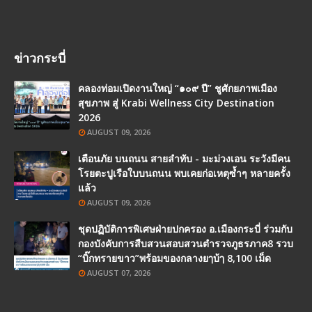
ข่าวกระบี่
คลองท่อมเปิดงานใหญ่ “๑๐๙ ปี” ชูศักยภาพเมือง
สุขภาพ สู่ Krabi Wellness City Destination
2026
AUGUST 09, 2026
เตือนภัย บนถนน สายลำทับ - มะม่วงเอน ระวังมีคน
โรยตะปูเรือใบบนถนน พบเคยก่อเหตุซ้ำๆ หลายครั้ง
แล้ว
AUGUST 09, 2026
ชุดปฏิบัติการพิเศษฝ่ายปกครอง อ.เมืองกระบี่ ร่วมกับ
กองบังคับการสืบสวนสอบสวนตำรวจภูธรภาค8 รวบ
“บิ๊กทรายขาว”พร้อมของกลางยๅบ้ๅ 8,100 เม็ด
AUGUST 07, 2026