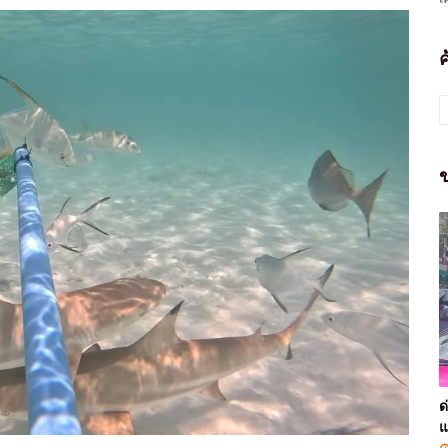
ข
ด
แ