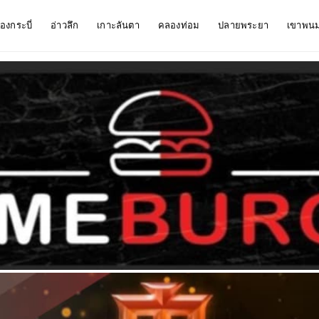
ืองกระบี่
อ่าวลึก
เกาะลันตา
คลองท่อม
ปลายพระยา
เขาพน