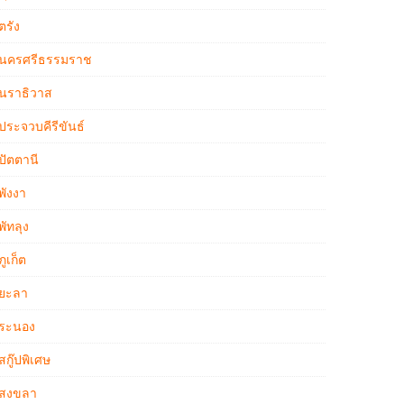
ตรัง
นครศรีธรรมราช
นราธิวาส
ประจวบคีรีขันธ์
ปัตตานี
พังงา
พัทลุง
ภูเก็ต
ยะลา
ระนอง
สกู๊ปพิเศษ
สงขลา