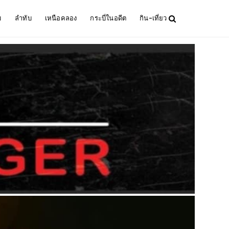
ม
ลำทับ
เหนือคลอง
กระบี่ในอดีต
กิน-เที่ยว