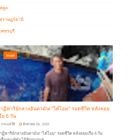
สตูล
สุราษฏร์ธานี
เพชรบุรี
ระนอง
าฏิหาริย์กลางอันดามัน! “ไต๋โอม” รอดชีวิต หลังลอย
รือ 6 วัน
กระแสใต้
สิงหาคม 06, 2569
าฏิหาริย์กลางอันดามัน! “ไต๋โอม” รอดชีวิต หลังลอยเรือ 6 วัน
ครื่องยนต์พัง-ไร้สัญญาณส…