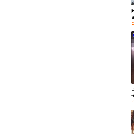
▶
ล
แ
ซ