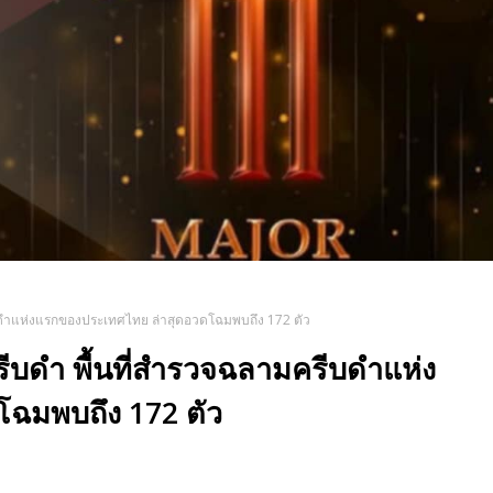
บดำแห่งแรกของประเทศไทย ล่าสุดอวดโฉมพบถึง 172 ตัว
ีบดำ พื้นที่สำรวจฉลามครีบดำแห่ง
ฉมพบถึง 172 ตัว