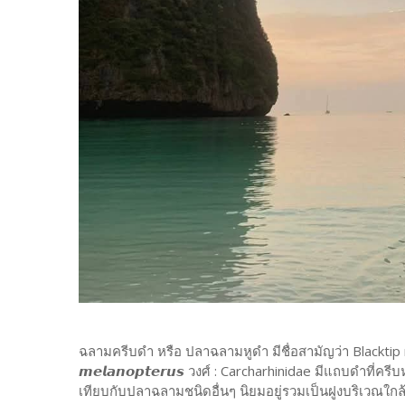
ฉลามครีบดำ หรือ ปลาฉลามหูดำ มีชื่อสามัญว่า Blacktip reef 
𝙢𝙚𝙡𝙖𝙣𝙤𝙥𝙩𝙚𝙧𝙪𝙨 วงศ์ : Carcharhinidae มีแถบดำที่ค
เทียบกับปลาฉลามชนิดอื่นๆ นิยมอยู่รวมเป็นฝูงบริเวณใกล้