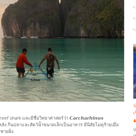
ป
เ
shark และมีชื่อวิทยาศาสตร์ว่า 𝘾𝙖𝙧𝙘𝙝𝙖𝙧𝙝𝙞𝙣𝙪𝙨
รีบหลัง กินปลาและสัตว์น้ำขนาดเล็กเป็นอาหาร มีนิสัยไม่ดุร้ายเมื่อ
ป
ชายฝั่ง
เ