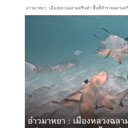
อ่าวมาหยา : เมืองหลวงฉลามครีบดำ พื้นที่สำรวจฉลาม