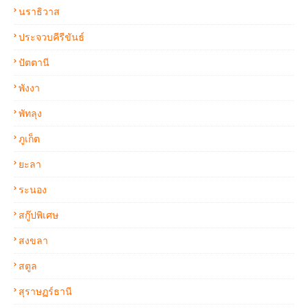
นราธิวาส
ประจวบคีรีขันธ์
ปัตตานี
พังงา
พัทลุง
ภูเก็ต
ยะลา
ระนอง
สกู๊ปพิเศษ
สงขลา
สตูล
สุราษฏร์ธานี