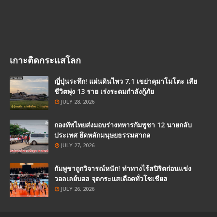
เกาะติดกระแสโลก
ญี่ปุ่นระทึก! แผ่นดินไหว 7.1 เขย่าคุมาโมโตะ เสีย
ชีวิตพุ่ง 13 ราย เร่งระดมกำลังกู้ภัย
JULY 28, 2026
กองทัพไทยส่งมอบร่างทหารกัมพูชา 12 นายกลับ
ประเทศ ยึดหลักมนุษยธรรมสากล
JULY 27, 2026
กัมพูชาถูกวิจารณ์หนัก! ท่าทางไร้สปิริตก่อนแข่ง
วอลเลย์บอล จุดกระแสเดือดทั่วโซเชียล
JULY 26, 2026