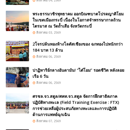
สิงหาคม 04, 2569
พระธรรมวชิรพุทธาคม ออกบิณฑบาตโปรดญาติโยม
ในเขตเมืองกระบี่ เนื่องในโอกาสจำพรรษากาลถ้วน
ไตรมาส ณ วัดถ้ำเสือ จังหวัดกระบี่
สิงหาคม 03, 2569
2โจรปล้นทองห้างโลตัสเชียงของ ฉกทองไปหนักกว่า
184 บาท 13 ล้าน
สิงหาคม 06, 2569
ปาฏิหาริย์กลางอันดามัน! “ไต๋โอม” รอดชีวิต หลังลอย
เรือ 6 วัน
สิงหาคม 06, 2569
ศรชล.จว.สตูล/ศคท.จว.สตูล จัดการฝึกสาธิตภาค
ปฏิบัติทางทะเล (Field Training Exercise : FTX)
การช่วยเหลือผู้ประสบภัยทางทะเลและการปฏิบัติ
ด้านการแพทย์ฉุกเฉิน
สิงหาคม 07, 2569