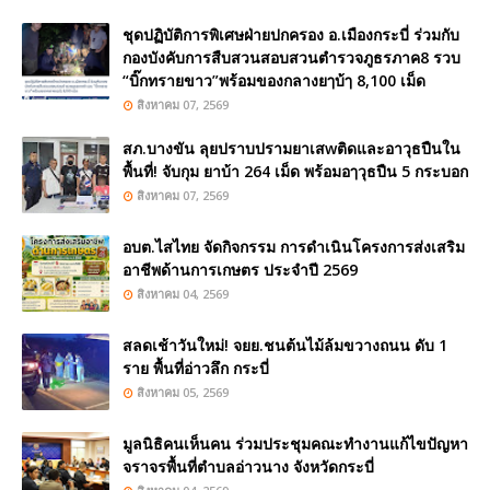
ชุดปฏิบัติการพิเศษฝ่ายปกครอง อ.เมืองกระบี่ ร่วมกับ
กองบังคับการสืบสวนสอบสวนตำรวจภูธรภาค8 รวบ
“บิ๊กทรายขาว”พร้อมของกลางยๅบ้ๅ 8,100 เม็ด
สิงหาคม 07, 2569
สภ.บางขัน ลุยปราบปรามยาเสwติดและอาวุธปืนใน
พื้นที่! จับกุม ยาบ้า 264 เม็ด พร้อมอๅวุธปืน 5 กระบอก
สิงหาคม 07, 2569
อบต.ไสไทย จัดกิจกรรม การดำเนินโครงการส่งเสริม
อาชีพด้านการเกษตร ประจำปี 2569
สิงหาคม 04, 2569
สลดเช้าวันใหม่! จยย.ชนต้นไม้ล้มขวางถนน ดับ 1
ราย พื้นที่อ่าวลึก กระบี่
สิงหาคม 05, 2569
มูลนิธิคนเห็นคน ร่วมประชุมคณะทำงานแก้ไขปัญหา
จราจรพื้นที่ตำบลอ่าวนาง จังหวัดกระบี่