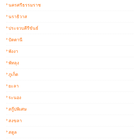
นครศรีธรรมราช
นราธิวาส
ประจวบคีรีขันธ์
ปัตตานี
พังงา
พัทลุง
ภูเก็ต
ยะลา
ระนอง
สกู๊ปพิเศษ
สงขลา
สตูล