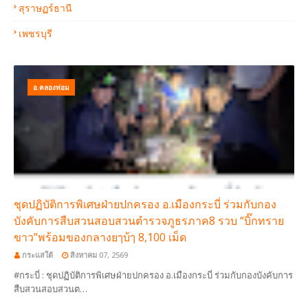
สุราษฏร์ธานี
เพชรบุรี
อ.คลองท่อม
ชุดปฏิบัติการพิเศษฝ่ายปกครอง อ.เมืองกระบี่ ร่วมกับกอง
บังคับการสืบสวนสอบสวนตำรวจภูธรภาค8 รวบ “บิ๊กทราย
ขาว”พร้อมของกลางยๅบ้ๅ 8,100 เม็ด
กระแสใต้
สิงหาคม 07, 2569
#กระบี่ : ชุดปฏิบัติการพิเศษฝ่ายปกครอง อ.เมืองกระบี่ ร่วมกับกองบังคับการ
สืบสวนสอบสวนต…