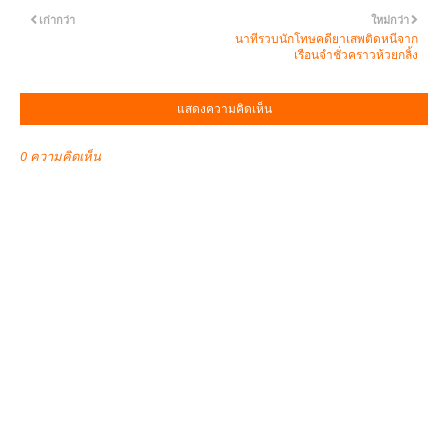
เก่ากว่า
ใหม่กว่า
นาทีรวบนักโทษคดียาเสพติดหนีจาก
เรือนจำชั่วคราวห้วยกลิ้ง
แสดงความคิดเห็น
0 ความคิดเห็น