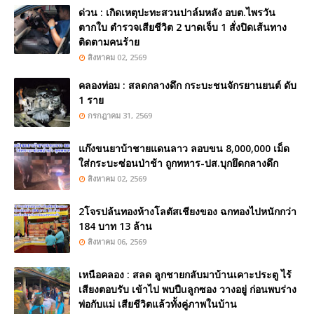
ด่วน : เกิดเหตุปะทะสวนปาล์มหลัง อบต.ไพรวัน
ตากใบ ตำรวจเสียชีวิต 2 บาดเจ็บ 1 สั่งปิดเส้นทาง
ติดตามคนร้าย
สิงหาคม 02, 2569
คลองท่อม : สลดกลางดึก กระบะชนจักรยานยนต์ ดับ
1 ราย
กรกฎาคม 31, 2569
แก๊งขนยาบ้าชายแดนลาว ลอบขน 8,000,000 เม็ด
ใส่กระบะซ่อนป่าช้า ถูกทหาร-ปส.บุกยึดกลางดึก
สิงหาคม 02, 2569
2โจรปล้นทองห้างโลตัสเชียงของ ฉกทองไปหนักกว่า
184 บาท 13 ล้าน
สิงหาคม 06, 2569
เหนือคลอง : สลด ลูกชายกลับมาบ้านเคาะประตู ไร้
เสียงตอบรับ เข้าไป พบปืuลูกซอง วางอยู่ ก่อนพบร่าง
พ่อกับแม่ เสียชีวิตแล้วทั้งคู่ภาพในบ้าน