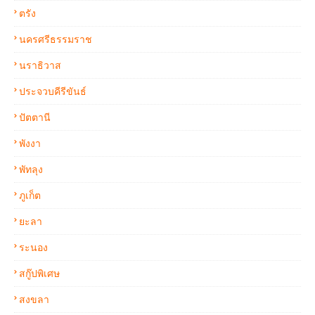
ตรัง
นครศรีธรรมราช
นราธิวาส
ประจวบคีรีขันธ์
ปัตตานี
พังงา
พัทลุง
ภูเก็ต
ยะลา
ระนอง
สกู๊ปพิเศษ
สงขลา