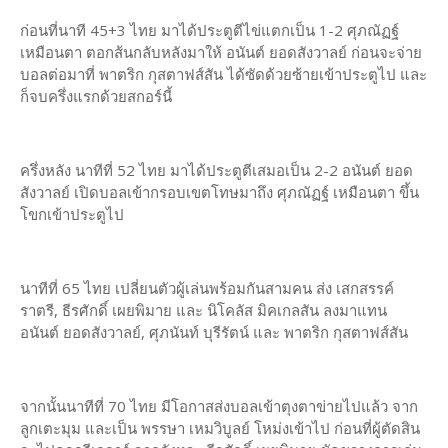
ก่อนที่นาที 45+3 ไทย มาได้ประตูตีไข่แตกเป็น 1-2 ศุภณัฏฐ์
เหมือนตา ตอกส้นกลับหลังมาให้ อนันต์ ยอดสังวาลย์ ก่อนจะจ่าย
บอลต่อมาที่ พาตริก กุสตาฟส์สัน ได้ซัดด้วยซ้ายเข้าประตูไป และ
ก็จบครึ่งแรกด้วยสกอร์นี้
ครึ่งหลัง นาทีที่ 52 ไทย มาได้ประตูตีเสมอเป็น 2-2 อนันต์ ยอด
สังวาลย์ เปิดบอลเข้ากรอบเขตโทษมาถึง ศุภณัฏฐ์ เหมือนตา ขึ้น
โขกเข้าประตูไป
นาทีที่ 65 ไทย เปลี่ยนตัวผู้เล่นพร้อมกันสามคน ส่ง เสกสรรค์
ราตรี, ธีรศักดิ์ เผยพิมาย และ นิโคลัส มิคเกลสัน ลงมาแทน
อนันต์ ยอดสังวาลย์, ศุภนันท์ บุรีรัตน์ และ พาตริก กุสตาฟส์สัน
จากนั้นนาทีที่ 70 ไทย มีโอกาสส่งบอลเข้าตุงตาข่ายไปแล้ว จาก
ลูกเตะมุม และเป็น พรรษา เหมวิบูลย์ โหม่งเข้าไป ก่อนที่ผู้ตัดสิน