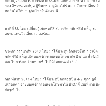
จะไปดูจอวีเออาร์ จากจังหวะ ธีรศักดิ์ เผยพิมาย ขัดขวางการเล่น
ของ อิซวาน มะห์บุด ผู้รักษาประตูสิงคโปร์ และกลับมาเปลี่ยนคำ
ตัดสินไม่ให้ประตูกับไทยในจังหวะนี้
นาทีที่ 88 ไทย เปลี่ยนผู้เล่นคนที่สี่ ส่ง วรชิต กนิตศรีบำเพ็ญ ลง
สนามแทน วิลเลี่ยม เวเดอร์เฌอ
ช่วงทดเวลานาทีที่ 90+3 ไทย มาได้ประตูพลิกแซงขึ้นนำ วรชิต
กนิตศรีบำเพ็ญ เปิดบอลเข้ากรอบเขตโทษมาถึง พีรดนย์ ฉ่ำรัศมี
สอดไปชาร์จเปลี่ยนทางเข้าไปให้ไทยแซงนำ 3-2
ก่อนที่นาที 90+14 ไทย มาได้ประตูปิดกล่องเป็น 4-2 ศุภณัฏฐ์
เหมือนตา จ่ายบอลเข้ากรอบเขตโทษมาให้ ธีรศักดิ์ เผยพิมาย ยิง
จ่อๆเข้าไป