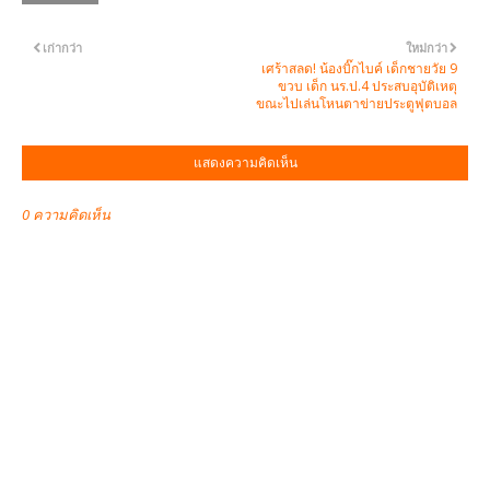
เก่ากว่า
ใหม่กว่า
เศร้าสลด! น้องบิ๊กไบค์ เด็กชายวัย 9
ขวบ เด็ก นร.ป.4 ประสบอุบัติเหตุ
ขณะไปเล่นโหนตาข่ายประตูฟุตบอล
แสดงความคิดเห็น
0 ความคิดเห็น