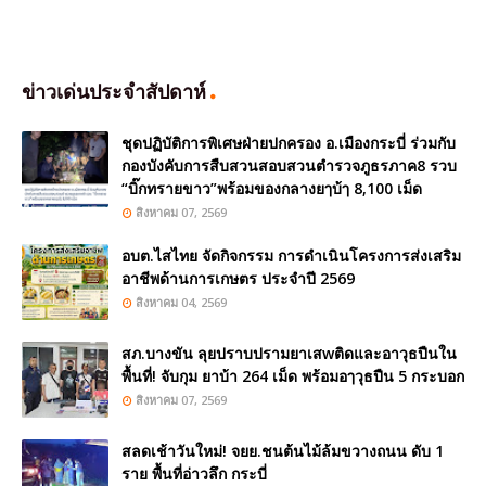
ข่าวเด่นประจำสัปดาห์
ชุดปฏิบัติการพิเศษฝ่ายปกครอง อ.เมืองกระบี่ ร่วมกับ
กองบังคับการสืบสวนสอบสวนตำรวจภูธรภาค8 รวบ
“บิ๊กทรายขาว”พร้อมของกลางยๅบ้ๅ 8,100 เม็ด
สิงหาคม 07, 2569
อบต.ไสไทย จัดกิจกรรม การดำเนินโครงการส่งเสริม
อาชีพด้านการเกษตร ประจำปี 2569
สิงหาคม 04, 2569
สภ.บางขัน ลุยปราบปรามยาเสwติดและอาวุธปืนใน
พื้นที่! จับกุม ยาบ้า 264 เม็ด พร้อมอๅวุธปืน 5 กระบอก
สิงหาคม 07, 2569
สลดเช้าวันใหม่! จยย.ชนต้นไม้ล้มขวางถนน ดับ 1
ราย พื้นที่อ่าวลึก กระบี่