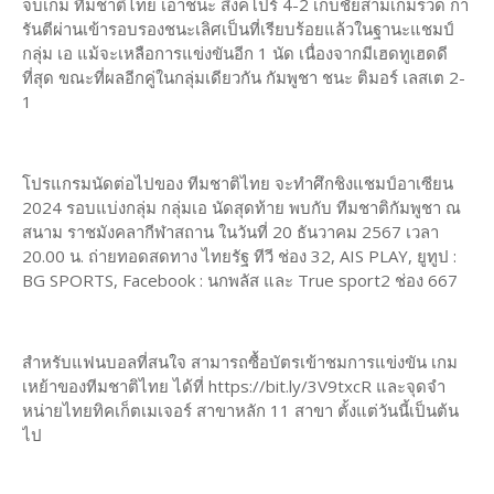
จบเกม ทีมชาติไทย เอาชนะ สิงคโปร์ 4-2 เก็บชัยสามเกมรวด กา
รันตีผ่านเข้ารอบรองชนะเลิศเป็นที่เรียบร้อยแล้วในฐานะแชมป์
กลุ่ม เอ แม้จะเหลือการแข่งขันอีก 1 นัด เนื่องจากมีเฮดทูเฮดดี
ที่สุด ขณะที่ผลอีกคู่ในกลุ่มเดียวกัน กัมพูชา ชนะ ติมอร์ เลสเต 2-
1
โปรแกรมนัดต่อไปของ ทีมชาติไทย จะทำศึกชิงแชมป์อาเซียน
2024 รอบแบ่งกลุ่ม กลุ่มเอ นัดสุดท้าย พบกับ ทีมชาติกัมพูชา ณ
สนาม ราชมังคลากีฬาสถาน ในวันที่ 20 ธันวาคม 2567 เวลา
20.00 น. ถ่ายทอดสดทาง ไทยรัฐ ทีวี ช่อง 32, AIS PLAY, ยูทูป :
BG SPORTS, Facebook : นกพลัส และ True sport2 ช่อง 667
สำหรับแฟนบอลที่สนใจ สามารถซื้อบัตรเข้าชมการแข่งขัน เกม
เหย้าของทีมชาติไทย ได้ที่ https://bit.ly/3V9txcR และจุดจำ
หน่ายไทยทิคเก็ตเมเจอร์ สาขาหลัก 11 สาขา ตั้งแต่วันนี้เป็นต้น
ไป