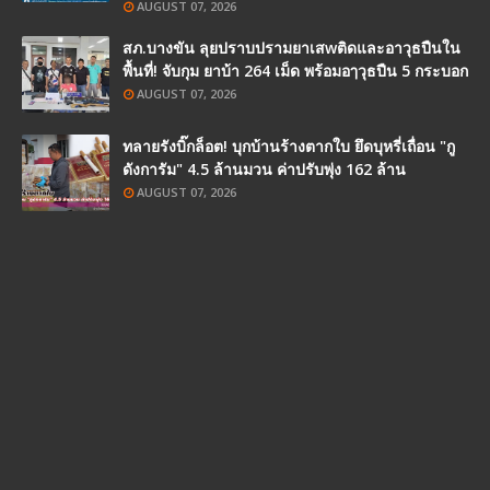
AUGUST 07, 2026
สภ.บางขัน ลุยปราบปรามยาเสwติดและอาวุธปืนใน
พื้นที่! จับกุม ยาบ้า 264 เม็ด พร้อมอๅวุธปืน 5 กระบอก
AUGUST 07, 2026
ทลายรังบิ๊กล็อต! บุกบ้านร้างตากใบ ยึดบุหรี่เถื่อน "กู
ดังการัม" 4.5 ล้านมวน ค่าปรับพุ่ง 162 ล้าน
AUGUST 07, 2026