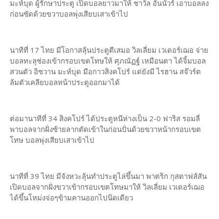
มะห์บุด ผู้รักษาประตู เปิดบอลยาวมาให้ ชาวัล อันนัวร์ เอาบอลลง
ก่อนซัดด้วยขวาบอลพุ่งเสียบเสาเข้าไป
นาทีที่ 17 ไทย มีโอกาสลุ้นประตูตีเสมอ วิลเลี่ยม เวเดอร์เฌอ จ่าย
บอลทะลุช่องเข้ากรอบเขตโทษให้ ศุภณัฏฐ์ เหมือนตา ได้จิ้มบอล
สวนตัว อิซวาน มะห์บุด มือกาวสิงคโปร์ แต่ยังมี ไรฮาน สจ๊วร์ต
ล้มตัวเคลียบอลหน้าประตูออกมาได้
ต่อมานาทีที่ 34 สิงคโปร์ ได้ประตูหนีห่างเป็น 2-0 ฟาริส รอมลี่
พาบอลจากฝั่งซ้ายลากตัดเข้าในก่อนปั่นด้วยขวาหน้ากรอบเขต
โทษ บอลพุ่งเสียบเสาเข้าไป
นาทีที่ 39 ไทย มีจังหวะลุ้นทำประตูไล่ขึ้นมา พาตริก กุสตาฟส์สัน
เปิดบอลจากฝั่งขวาเข้ากรอบเขตโทษมาให้ วิลเลี่ยม เวเดอร์เฌอ
ได้ขึ้นโหม่งจ่อๆข้ามคานออกไปนิดเดียว