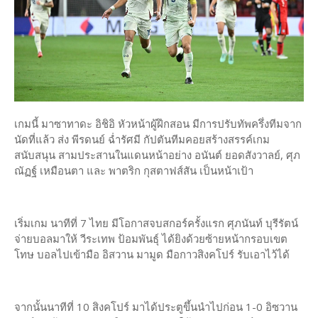
เกมนี้ มาซาทาดะ อิชิอิ หัวหน้าผู้ฝึกสอน มีการปรับทัพครึ่งทีมจาก
นัดที่แล้ว ส่ง พีรดนย์ ฉ่ำรัศมี กัปตันทีมคอยสร้างสรรค์เกม
สนับสนุน สามประสานในแดนหน้าอย่าง อนันต์ ยอดสังวาลย์, ศุภ
ณัฏฐ์ เหมือนตา และ พาตริก กุสตาฟส์สัน เป็นหน้าเป้า
เริ่มเกม นาทีที่ 7 ไทย มีโอกาสจบสกอร์ครั้งแรก ศุภนันท์ บุรีรัตน์
จ่ายบอลมาให้ วีระเทพ ป้อมพันธุ์ ได้ยิงด้วยซ้ายหน้ากรอบเขต
โทษ บอลไปเข้ามือ อิสวาน มามูด มือกาวสิงคโปร์ รับเอาไว้ได้
จากนั้นนาทีที่ 10 สิงคโปร์ มาได้ประตูขึ้นนำไปก่อน 1-0 อิซวาน