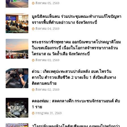
สิงหาคม 05, 2569
มูลนิธิคนเห็นคน ร่วมประชุมคณะทำงานแก้ไขปัญหา
จราจรพื้นที่ตำบลอ่าวนาง จังหวัดกระบี่
สิงหาคม 04, 2569
พระธรรมวชิรพุทธาคม ออกบิณฑบาตโปรดญาติโยม
ในเขตเมืองกระบี่ เนื่องในโอกาสจำพรรษากาลถ้วน
ไตรมาส ณ วัดถ้ำเสือ จังหวัดกระบี่
สิงหาคม 03, 2569
ด่วน : เกิดเหตุปะทะสวนปาล์มหลัง อบต.ไพรวัน
ตากใบ ตำรวจเสียชีวิต 2 บาดเจ็บ 1 สั่งปิดเส้นทาง
ติดตามคนร้าย
สิงหาคม 02, 2569
คลองท่อม : สลดกลางดึก กระบะชนจักรยานยนต์ ดับ
1 ราย
กรกฎาคม 31, 2569
2โจรปล้นทองห้างโลตัสเชียงของ ฉกทองไปหนักกว่า