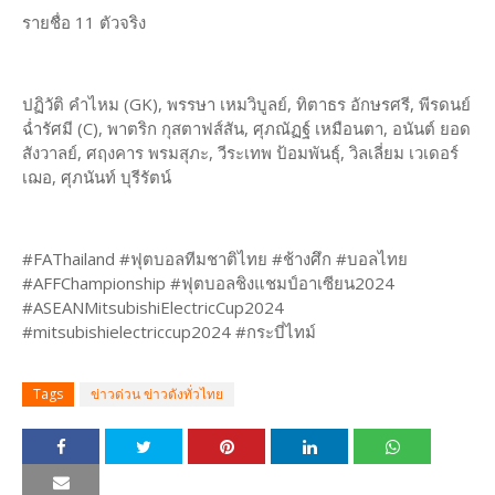
รายชื่อ 11 ตัวจริง
ปฏิวัติ คำไหม (GK), พรรษา เหมวิบูลย์, ทิตาธร อักษรศรี, พีรดนย์
ฉ่ำรัศมี (C), พาตริก กุสตาฟส์สัน, ศุภณัฏฐ์ เหมือนตา, อนันต์ ยอด
สังวาลย์, ศฤงคาร พรมสุภะ, วีระเทพ ป้อมพันธุ์, วิลเลี่ยม เวเดอร์
เฌอ, ศุภนันท์ บุรีรัตน์
#FAThailand #ฟุตบอลทีมชาติไทย #ช้างศึก #บอลไทย
#AFFChampionship #ฟุตบอลชิงแชมป์อาเซียน2024
#ASEANMitsubishiElectricCup2024
#mitsubishielectriccup2024 #กระบี่ไทม์
Tags
ข่าวด่วน ข่าวดังทั่วไทย