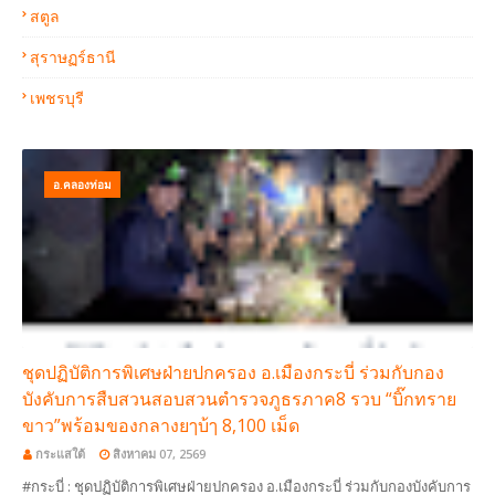
สตูล
สุราษฏร์ธานี
เพชรบุรี
อ.คลองท่อม
ชุดปฏิบัติการพิเศษฝ่ายปกครอง อ.เมืองกระบี่ ร่วมกับกอง
บังคับการสืบสวนสอบสวนตำรวจภูธรภาค8 รวบ “บิ๊กทราย
ขาว”พร้อมของกลางยๅบ้ๅ 8,100 เม็ด
กระแสใต้
สิงหาคม 07, 2569
#กระบี่ : ชุดปฏิบัติการพิเศษฝ่ายปกครอง อ.เมืองกระบี่ ร่วมกับกองบังคับการ