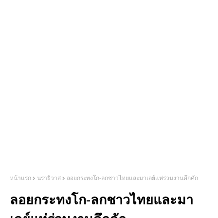
หน้าแรก
นราธิวาส
ลอยกระทงโก-ลกชาวไทยและมาเลย์แห่ร่วมงานคึกคัก
ลอยกระทงโก-ลกชาวไทยและมา