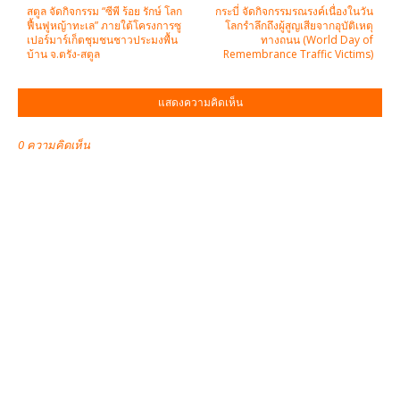
สตูล จัดกิจกรรม “ซีพี ร้อย รักษ์ โลก
กระบี่ จัดกิจกรรมรณรงค์เนื่องในวัน
ฟื้นฟูหญ้าทะเล” ภายใต้โครงการซู
โลกรำลึกถึงผู้สูญเสียจากอุบัติเหตุ
เปอร์มาร์เก็ตชุมชนชาวประมงพื้น
ทางถนน (World Day of
บ้าน จ.ตรัง-สตูล
Remembrance Traffic Victims)
แสดงความคิดเห็น
0 ความคิดเห็น