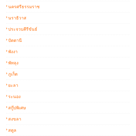
นครศรีธรรมราช
นราธิวาส
ประจวบคีรีขันธ์
ปัตตานี
พังงา
พัทลุง
ภูเก็ต
ยะลา
ระนอง
สกู๊ปพิเศษ
สงขลา
สตูล