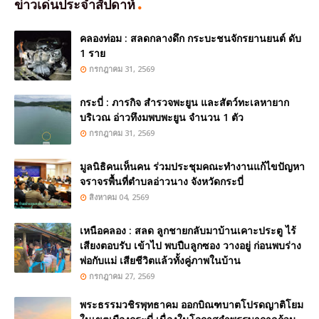
ข่าวเด่นประจำสัปดาห์
คลองท่อม : สลดกลางดึก กระบะชนจักรยานยนต์ ดับ
1 ราย
กรกฎาคม 31, 2569
กระบี่ : ภารกิจ สำรวจพะยูน และสัตว์ทะเลหายาก
บริเวณ อ่าวทึงมพบพะยูน จำนวน 1 ตัว
กรกฎาคม 31, 2569
มูลนิธิคนเห็นคน ร่วมประชุมคณะทำงานแก้ไขปัญหา
จราจรพื้นที่ตำบลอ่าวนาง จังหวัดกระบี่
สิงหาคม 04, 2569
เหนือคลอง : สลด ลูกชายกลับมาบ้านเคาะประตู ไร้
เสียงตอบรับ เข้าไป พบปืuลูกซอง วางอยู่ ก่อนพบร่าง
พ่อกับแม่ เสียชีวิตแล้วทั้งคู่ภาพในบ้าน
กรกฎาคม 27, 2569
พระธรรมวชิรพุทธาคม ออกบิณฑบาตโปรดญาติโยม