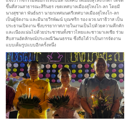
ขึ้นที่สวนสาธารณะสิรินธร เขตเทศบาลเมืองสุไหงโก-ลก โดยมี
นางสุชาดา พันธ์นรา นายกเทศมนตรีเทศบาลเมืองสุไหงโก-ลก
เป็นผู้จัดงาน และมีนายวีรพัฒน์ บุณฑริก รอง ผวจ.นราธิวาส เป็น
ประธานเปิดงาน ซึ่งบรรยากาศภายในงานเป็นไปด้วยความคึกคัก
และเนืองแน่นไปด้วยประชาชนทั้งชาวไทยและชาวมาเลเซีย ร่วม
สืบสานอัตลักษณ์ประเพณีวัฒนธรรม ซึ่งถือได้ว่าเป็นการจัดงาน
แบบเต็มรูปแบบอีกครั้งหนึ่ง