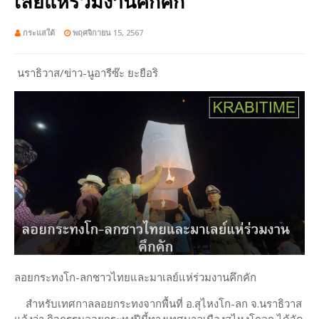
เลย์แห่ร่วมงานคึกคัก
กระแสใต้
พฤศจิกายน 15, 2567
นราธิวาส/ข่าว-นูอารีซ๊ะ ยะยือริ
ลอยกระทงโก-ลกชาวไทยและมาเลย์แห่ร่วมงานคึกคัก
สำหรับเทศกาลลอยกระทงจากพื้นที่ อ.สุไหงโก-ลก จ.นราธิวาส
แจ้งว่า กิจกรรมลอยกระทงปีนี้ทางเทศบาลเมืองสุไหงโกลก ได้จัด