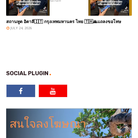
สถานทูต อิตาลี🇮🇹 กรุงเทพมหานคร ไทย 🇹🇭🙏แถลงขอโทษ
JULY 24, 2026
SOCIAL PLUGIN