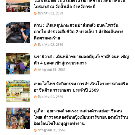
ในเขตเมืองกระบี่ เนื่องในโอกาสจำพรรษากาลถ้วน
ไตรมาส ณ วัดถ้ำเสือ จังหวัดกระบี่
สิงหาคม 03, 2569
ด่วน : เกิดเหตุปะทะสวนปาล์มหลัง อบต.ไพรวัน
ตากใบ ตำรวจเสียชีวิต 2 บาดเจ็บ 1 สั่งปิดเส้นทาง
ติดตามคนร้าย
สิงหาคม 02, 2569
นราธิวาส : เดินหน้าขยายผลคดีบูเก๊ะซามี! จนท.เชิญ
ตัว 4 บุคคลเข้าสู่กระบวนการ
กรกฎาคม 31, 2569
อบต.ไสไทย จัดกิจกรรม การดำเนินโครงการส่งเสริม
อาชีพด้านการเกษตร ประจำปี 2569
สิงหาคม 04, 2569
ภูเก็ต : ลุยกวาดล้างแรงงานต่างด้าวแย่งอาชีพคน
ไทย! ตำรวจฉลองจับหญิงเมียนมาร์ขายของหน้าร้าน
ผิดเงื่อนไขใบอนุญาตทำงาน
กรกฎาคม 30, 2569