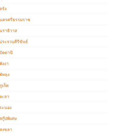
ตรัง
นครศรีธรรมราช
นราธิวาส
ประจวบคีรีขันธ์
ปัตตานี
พังงา
พัทลุง
ภูเก็ต
ยะลา
ระนอง
สกู๊ปพิเศษ
สงขลา