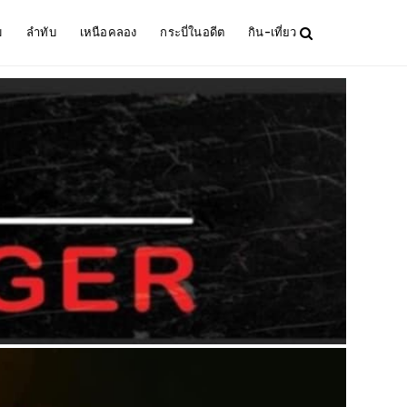
ม
ลำทับ
เหนือคลอง
กระบี่ในอดีต
กิน-เที่ยว