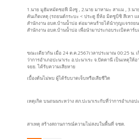
1.นาย มูฮัมหมัดซอฟี มิงซู , 2.นาย มาหามะ สาแม , 3.น
คันเกิดเหตุ (รถยนต์กระบะ < ประตู ยี่ห้อ มิตซูบิชิ สีเทา
สำนักงาน อบต.บ้านน้ำบ่อ ต่อมาคนร้ายได้นำกุญแจรถยน
สำนักงาน อบต.บ้านน้ำบ่อ เพื่อนำมาประกอบระเบิดคาร์
ขณะเดียวกัน เมื่อ 24 ต.ค.2567เวลาประมาณ 00:25 น. เก
ว่าการอำเภอปะนาเระ อ.ปะนาเระ จ.ปัตตานี เป็นเหตุให้
จยย. ได้รับความเสียหาย
เบื้องต้นไม่พบ ผู้ได้รับบาดเจ็บหรือเสียชีวิต
เหตุเกิด บนถนนระหว่าง สภ.ปะนาเระกับที่ว่าการอำเภอป
สาเหตุ สร้างสถานการณ์ความไม่สงบในพื้นที่ จชต.