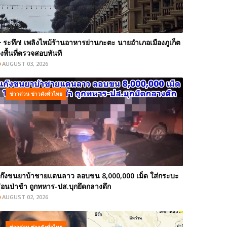
️ ระทึก! เพลิงไหม้ร้านอาหารย่านกะตะ นายอำเภอเมืองภูเก็ต
งพื้นที่ตรวจสอบทันที
AUGUST 03, 2026
ข่าวด่วน ข่าวดังทั่วไทย
ก๊งขนยาบ้าชายแดนลาว ลอบขน 8,000,000 เม็ด ใส่กระบะ
่อนป่าช้า ถูกทหาร-ปส.บุกยึดกลางดึก
AUGUST 02, 2026