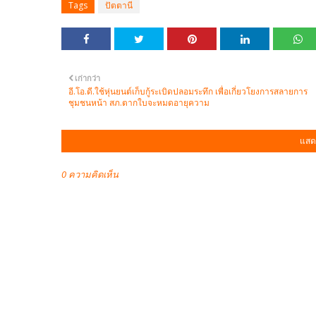
Tags
ปัตตานี
เก่ากว่า
อี.โอ.ดี.ใช้หุ่นยนต์เก็บกู้ระเบิดปลอมระทึก เพื่อเกี่ยวโยงการสลายการ
ชุมชนหน้า สภ.ตากใบจะหมดอายุความ
แสด
0 ความคิดเห็น