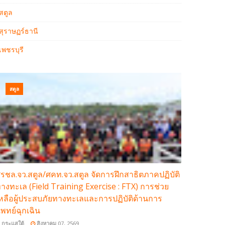
สตูล
สุราษฏร์ธานี
เพชรบุรี
สตูล
รชล.จว.สตูล/ศคท.จว.สตูล จัดการฝึกสาธิตภาคปฏิบัติ
างทะเล (Field Training Exercise : FTX) การช่วย
หลือผู้ประสบภัยทางทะเลและการปฏิบัติด้านการ
พทย์ฉุกเฉิน
กระแสใต้
สิงหาคม 07, 2569