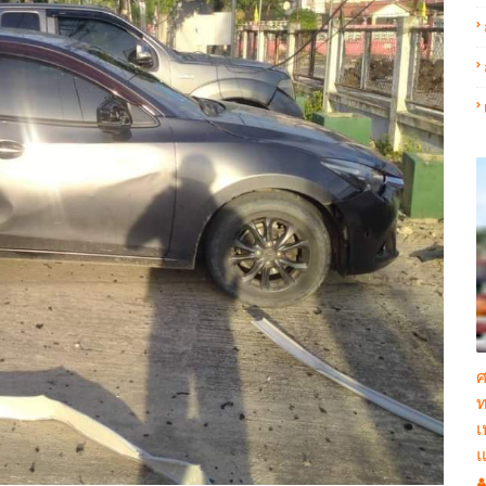
ศ
ท
เ
แ