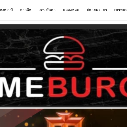
ืองกระบี่
อ่าวลึก
เกาะลันตา
คลองท่อม
ปลายพระยา
เขาพน