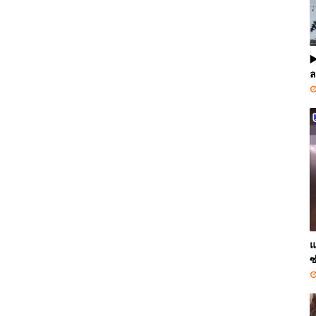
▶
ล
แ
ซ