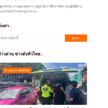
ตูล ศรชล.จว.สตูล/ศคท.จว.สตูล จัดการฝึกสาธิตภาคปฏิบัติทาง
ะเล (Field Training Exercis…
ค้นหา
่าวด่วน ข่าวดังทั่วไทย
ข่าวด่วน ข่าวดังทั่วไทย