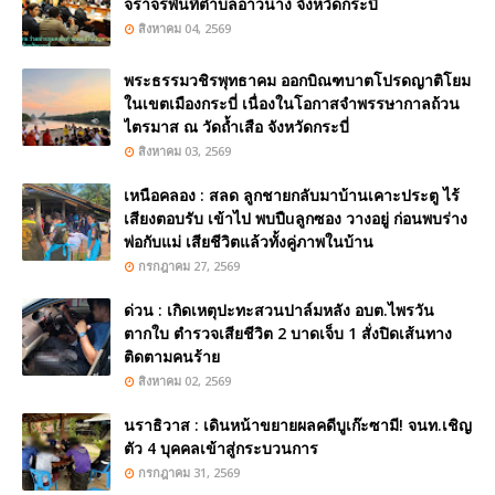
จราจรพื้นที่ตำบลอ่าวนาง จังหวัดกระบี่
สิงหาคม 04, 2569
พระธรรมวชิรพุทธาคม ออกบิณฑบาตโปรดญาติโยม
ในเขตเมืองกระบี่ เนื่องในโอกาสจำพรรษากาลถ้วน
ไตรมาส ณ วัดถ้ำเสือ จังหวัดกระบี่
สิงหาคม 03, 2569
เหนือคลอง : สลด ลูกชายกลับมาบ้านเคาะประตู ไร้
เสียงตอบรับ เข้าไป พบปืuลูกซอง วางอยู่ ก่อนพบร่าง
พ่อกับแม่ เสียชีวิตแล้วทั้งคู่ภาพในบ้าน
กรกฎาคม 27, 2569
ด่วน : เกิดเหตุปะทะสวนปาล์มหลัง อบต.ไพรวัน
ตากใบ ตำรวจเสียชีวิต 2 บาดเจ็บ 1 สั่งปิดเส้นทาง
ติดตามคนร้าย
สิงหาคม 02, 2569
นราธิวาส : เดินหน้าขยายผลคดีบูเก๊ะซามี! จนท.เชิญ
ตัว 4 บุคคลเข้าสู่กระบวนการ
กรกฎาคม 31, 2569