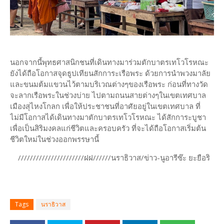
นอกจากนี้พุทธศาสนิกชนที่เดินทางมาร่วมตักบาตรเทโวโรหณะ
ยังได้ถือโอกาสจุดธูปเทียนสักการะเรือพระ ด้วยการนำพวงมาลัย
และขนมต้มแขวนไว้ตามบริเวณต่างๆของเรือพระ ก่อนที่ทางวัด
จะลากเรือพระในช่วงบ่าย ไปตามถนนสายต่างๆในเขตเทศบาล
เมืองสุไหงโกลก เพื่อให้ประชาชนที่อาศัยอยู่ในเขตเทศบาล ที่
ไม่มีโอกาสได้เดินทางมาตักบาตรเทโวโรหณะ ได้สักการะบูชา
เพื่อเป็นสิริมงคลแก่ชีวิตและครอบครัว ที่จะได้ถือโอกาสเริ่มต้น
ชีวิตใหม่ในช่วงออกพรรษานี้
//////////////////////ฝฝ//////นราธิวาส/ข่าว-นูอารีซ๊ะ ยะยือริ
Tags
นราธิวาส