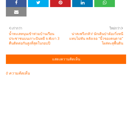
เก่ากว่า
ใหม่กว่า
น้ำทะเลหนุนเข้าท่วมบ้านเรือน
น่าสะพรึงกลัว! นักเดินป่าต้องวิ่งหนี
ประชาชนบนเกาะปันหยี จ.พังงา 3
แทบไม่ทัน หลังเจอ "นิ้วของคนตาย"
คืนติดต่อกันสูงที่สุดในรอบปี
โผล่ทะลุพื้นดิน
แสดงความคิดเห็น
0 ความคิดเห็น