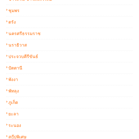
ชุมพร
ตรัง
นครศรีธรรมราช
นราธิวาส
ประจวบคีรีขันธ์
ปัตตานี
พังงา
พัทลุง
ภูเก็ต
ยะลา
ระนอง
สกู๊ปพิเศษ