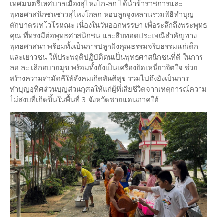
เทศมนตรีเทศบาลเมืองสุไหงโก-ลก ได้นำข้าราชการและ
พุทธศาสนิกชนชาวสุไหงโกลก หอบลูกจูงหลานร่วมพิธีทำบุญ
ตักบาตรเทโวโรหณะ เนื่องในวันออกพรรษา เพื่อระลึกถึงพระพุทธ
คุณ ที่ทรงมีต่อพุทธศาสนิกชน และสืบทอดประเพณีสำคัญทาง
พุทธศาสนา พร้อมทั้งเป็นการปลูกฝังคุณธรรมจริยธรรมแก่เด็ก
และเยาวชน ให้ประพฤติปฏิบัติตนเป็นพุทธศาสนิกชนที่ดี ในการ
ลด ละ เลิกอบายมุข พร้อมทั้งยังเป็นเครื่องยึดเหนี่ยวจิตใจ ช่วย
สร้างความสามัคคีให้สังคมเกิดสันติสุข รวมไปถึงยังเป็นการ
ทำบุญอุทิศส่วนบุญส่วนกุศลให้แก่ผู้ที่เสียชีวิตจากเหตุการณ์ความ
ไม่สงบที่เกิดขึ้นในพื้นที่ 3 จังหวัดชายแดนภาคใต้