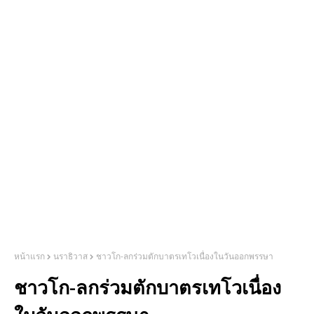
หน้าแรก
นราธิวาส
ชาวโก-ลกร่วมตักบาตรเทโวเนื่องในวันออกพรรษา
ชาวโก-ลกร่วมตักบาตรเทโวเนื่อง