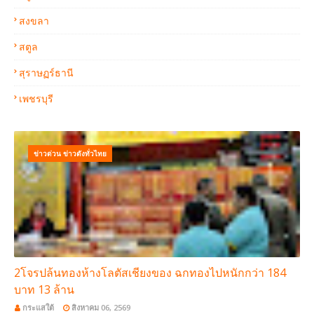
สงขลา
สตูล
สุราษฏร์ธานี
เพชรบุรี
ข่าวด่วน ข่าวดังทั่วไทย
2โจรปล้นทองห้างโลตัสเชียงของ ฉกทองไปหนักกว่า 184
บาท 13 ล้าน
กระแสใต้
สิงหาคม 06, 2569