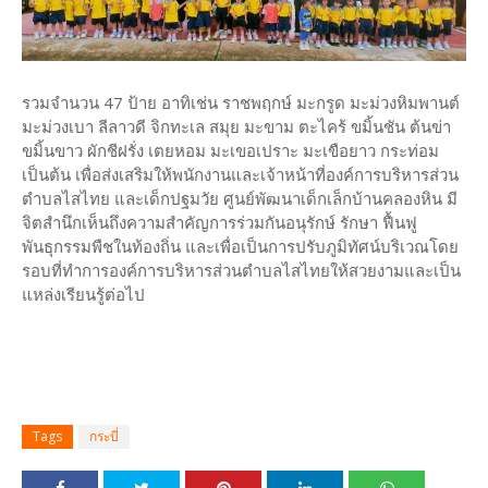
รวมจำนวน 47 ป้าย อาทิเช่น ราชพฤกษ์ มะกรูด มะม่วงหิมพานต์
มะม่วงเบา ลีลาวดี จิกทะเล สมุย มะขาม ตะไคร้ ขมิ้นชัน ต้นข่า
ขมิ้นขาว ผักชีฝรั่ง เตยหอม มะเขอเปราะ มะเขือยาว กระท่อม
เป็นต้น เพื่อส่งเสริมให้พนักงานและเจ้าหน้าที่องค์การบริหารส่วน
ตำบลไสไทย และเด็กปฐมวัย ศูนย์พัฒนาเด็กเล็กบ้านคลองหิน มี
จิตสำนึกเห็นถึงความสำคัญการร่วมกันอนุรักษ์ รักษา ฟื้นฟู
พันธุกรรมพืชในท้องถิ่น และเพื่อเป็นการปรับภูมิทัศน์บริเวณโดย
รอบที่ทำการองค์การบริหารส่วนตำบลไสไทยให้สวยงามและเป็น
แหล่งเรียนรู้ต่อไป
Tags
กระบี่