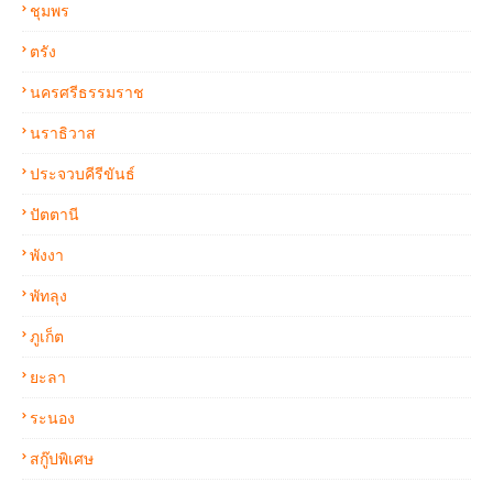
ชุมพร
ตรัง
นครศรีธรรมราช
นราธิวาส
ประจวบคีรีขันธ์
ปัตตานี
พังงา
พัทลุง
ภูเก็ต
ยะลา
ระนอง
สกู๊ปพิเศษ