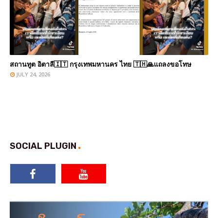
สถานทูต อิตาลี🇮🇹 กรุงเทพมหานคร ไทย 🇹🇭🙏แถลงขอโทษ
JULY 24, 2026
SOCIAL PLUGIN