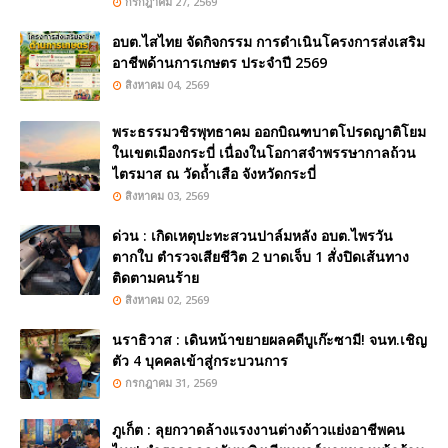
กรกฎาคม 27, 2569
อบต.ไสไทย จัดกิจกรรม การดำเนินโครงการส่งเสริม
อาชีพด้านการเกษตร ประจำปี 2569
สิงหาคม 04, 2569
พระธรรมวชิรพุทธาคม ออกบิณฑบาตโปรดญาติโยม
ในเขตเมืองกระบี่ เนื่องในโอกาสจำพรรษากาลถ้วน
ไตรมาส ณ วัดถ้ำเสือ จังหวัดกระบี่
สิงหาคม 03, 2569
ด่วน : เกิดเหตุปะทะสวนปาล์มหลัง อบต.ไพรวัน
ตากใบ ตำรวจเสียชีวิต 2 บาดเจ็บ 1 สั่งปิดเส้นทาง
ติดตามคนร้าย
สิงหาคม 02, 2569
นราธิวาส : เดินหน้าขยายผลคดีบูเก๊ะซามี! จนท.เชิญ
ตัว 4 บุคคลเข้าสู่กระบวนการ
กรกฎาคม 31, 2569
ภูเก็ต : ลุยกวาดล้างแรงงานต่างด้าวแย่งอาชีพคน