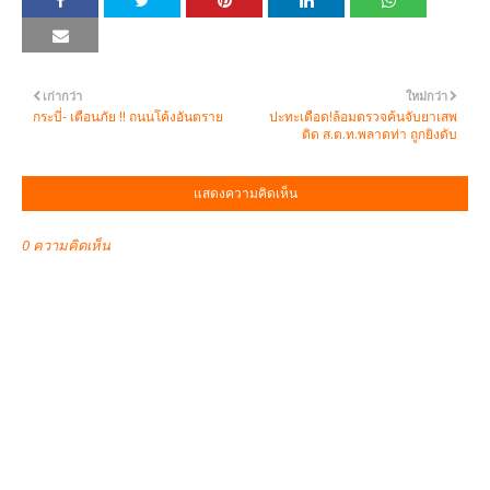
เก่ากว่า
ใหม่กว่า
กระบี่- เตือนภัย !! ถนนโค้งอันตราย
ปะทะเดือด!ล้อมตรวจค้นจับยาเสพ
ติด ส.ต.ท.พลาดท่า ถูกยิงดับ
แสดงความคิดเห็น
0 ความคิดเห็น