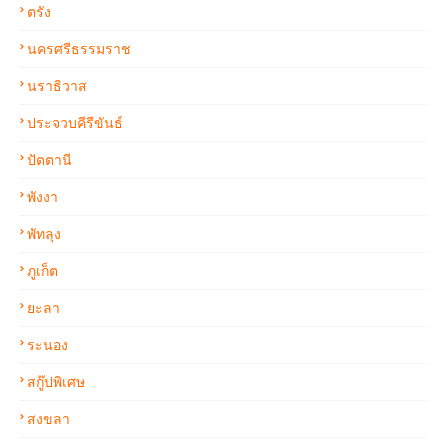
ตรัง
นครศรีธรรมราช
นราธิวาส
ประจวบคีรีขันธ์
ปัตตานี
พังงา
พัทลุง
ภูเก็ต
ยะลา
ระนอง
สกู๊ปพิเศษ
สงขลา