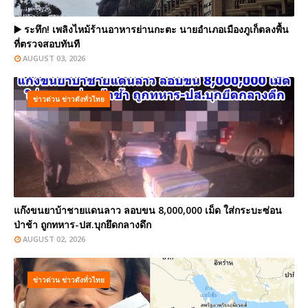
▶️ ระทึก! เพลิงไหม้ร้านอาหารย่านกะตะ นายอำเภอเมืองภูเก็ตลงพื้น
ที่ตรวจสอบทันที
AUGUST 03, 2026
ข่าวด่วน ข่าวดังทั่วไทย
แก๊งขนยาบ้าชายแดนลาว ลอบขน 8,000,000 เม็ด ใส่กระบะซ่อน
ป่าช้า ถูกทหาร-ปส.บุกยึดกลางดึก
AUGUST 02, 2026
ข่าวด่วน ข่าวดังทั่วไทย