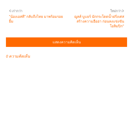
เก่ากว่า
ใหม่กว่า
"น้องเอสที” กลับถึงไทย มาพร้อมรอย
ฌูลส์ บูแยร์ นักกระโดดน้ำฝรั่งเศส
ยิ้ม
สร้างความฮือฮา ก่อนลงแข่งขัน
โอลิมปิก"
แสดงความคิดเห็น
0 ความคิดเห็น