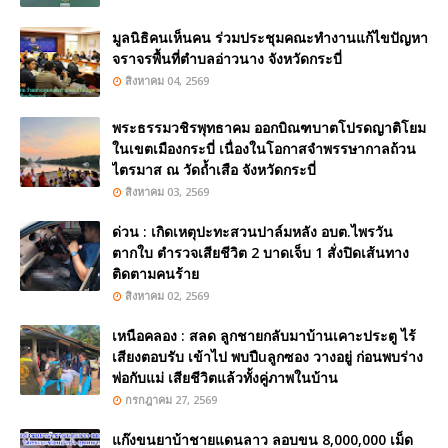
มูลนิธิคนเห็นคน ร่วมประชุมคณะทำงานแก้ไขปัญหา
จราจรพื้นที่ตำบลอ่าวนาง จังหวัดกระบี่
สิงหาคม 04, 2569
พระธรรมวชิรพุทธาคม ออกบิณฑบาตโปรดญาติโยม
ในเขตเมืองกระบี่ เนื่องในโอกาสจำพรรษากาลถ้วน
ไตรมาส ณ วัดถ้ำเสือ จังหวัดกระบี่
สิงหาคม 03, 2569
ด่วน : เกิดเหตุปะทะสวนปาล์มหลัง อบต.ไพรวัน
ตากใบ ตำรวจเสียชีวิต 2 บาดเจ็บ 1 สั่งปิดเส้นทาง
ติดตามคนร้าย
สิงหาคม 02, 2569
เหนือคลอง : สลด ลูกชายกลับมาบ้านเคาะประตู ไร้
เสียงตอบรับ เข้าไป พบปืuลูกซอง วางอยู่ ก่อนพบร่าง
พ่อกับแม่ เสียชีวิตแล้วทั้งคู่ภาพในบ้าน
กรกฎาคม 27, 2569
แก๊งขนยาบ้าชายแดนลาว ลอบขน 8,000,000 เม็ด