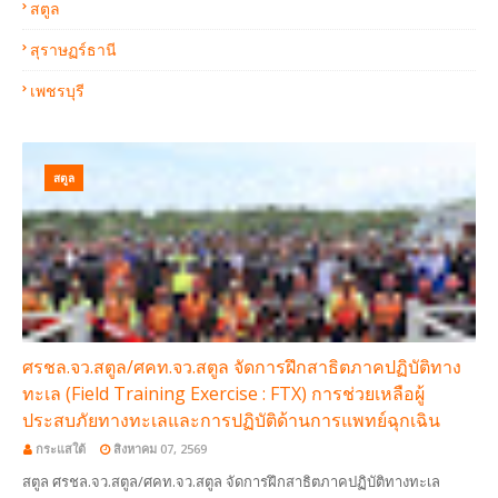
สตูล
สุราษฏร์ธานี
เพชรบุรี
สตูล
ศรชล.จว.สตูล/ศคท.จว.สตูล จัดการฝึกสาธิตภาคปฏิบัติทาง
ทะเล (Field Training Exercise : FTX) การช่วยเหลือผู้
ประสบภัยทางทะเลและการปฏิบัติด้านการแพทย์ฉุกเฉิน
กระแสใต้
สิงหาคม 07, 2569
สตูล ศรชล.จว.สตูล/ศคท.จว.สตูล จัดการฝึกสาธิตภาคปฏิบัติทางทะเล