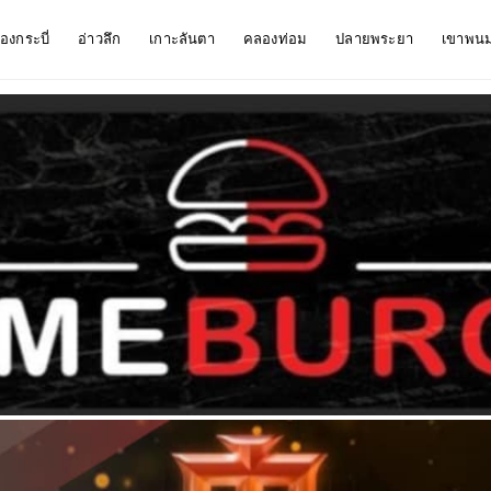
ืองกระบี่
อ่าวลึก
เกาะลันตา
คลองท่อม
ปลายพระยา
เขาพน