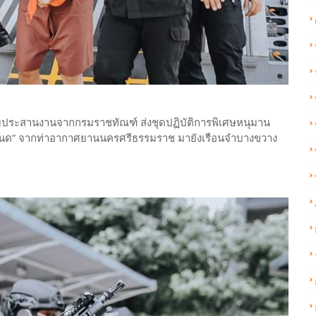
ได้รับประสานงานจากกรมราชทัณฑ์ ส่งชุดปฏิบัติการพิเศษหนุมาน
นาโหนด” จากท่าอากาศยานนครศรีธรรมราช มายังเรือนจำบางขวาง