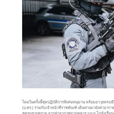
โดยในครั้งนี้ชุดปฏิบัติการพิเศษหนุมาน พร้อมอาวุธคร
(บ.ตร.) ร่วมกับเจ้าหน้าที่ราชทัณฑ์ เดินทางมายังท่าอ
ชุดรถสายตรวจ จากท่าอากาศยานทหาร บน.6 ไปยังเรือนจำบา