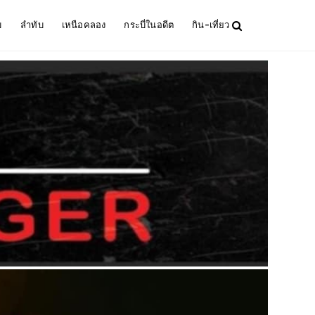
ม
ลำทับ
เหนือคลอง
กระบี่ในอดีต
กิน-เที่ยว