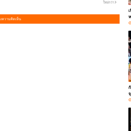
ใหม่กว่า
เ
ห
งความคิดเห็น
ก
จ