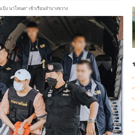
”แป้ง นาโหนด” เข้าเรือนจำบางขวาง
1