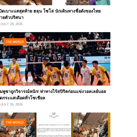
ปิดเบาะแสสุดท้าย ฮลุน โซโล่ นักเดินทางชื่อดังของไทย
ายตัวปริศนา
JULY 28, 2026
THE WORLD
ัมพูชาถูกวิจารณ์หนัก! ท่าทางไร้สปิริตก่อนแข่งวอลเลย์บอล
ุดกระแสเดือดทั่วโซเชียล
JULY 26, 2026
THE WORLD