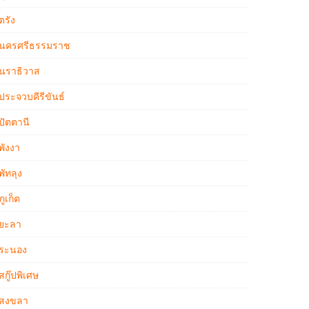
ตรัง
นครศรีธรรมราช
นราธิวาส
ประจวบคีรีขันธ์
ปัตตานี
พังงา
พัทลุง
ภูเก็ต
ยะลา
ระนอง
สกู๊ปพิเศษ
สงขลา