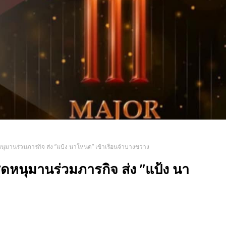
นุมานร่วมภารกิจ ส่ง ”แป้ง นาโหนด” เข้าเรือนจำบางขวาง
ดหนุมานร่วมภารกิจ ส่ง ”แป้ง นา