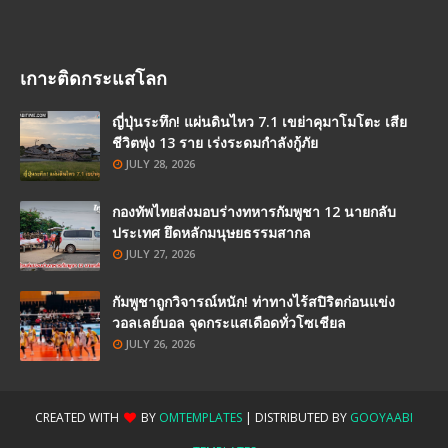
เกาะติดกระแสโลก
ญี่ปุ่นระทึก! แผ่นดินไหว 7.1 เขย่าคุมาโมโตะ เสีย
ชีวิตพุ่ง 13 ราย เร่งระดมกำลังกู้ภัย
JULY 28, 2026
กองทัพไทยส่งมอบร่างทหารกัมพูชา 12 นายกลับ
ประเทศ ยึดหลักมนุษยธรรมสากล
JULY 27, 2026
กัมพูชาถูกวิจารณ์หนัก! ท่าทางไร้สปิริตก่อนแข่ง
วอลเลย์บอล จุดกระแสเดือดทั่วโซเชียล
JULY 26, 2026
CREATED WITH
BY
OMTEMPLATES
| DISTRIBUTED BY
GOOYAABI