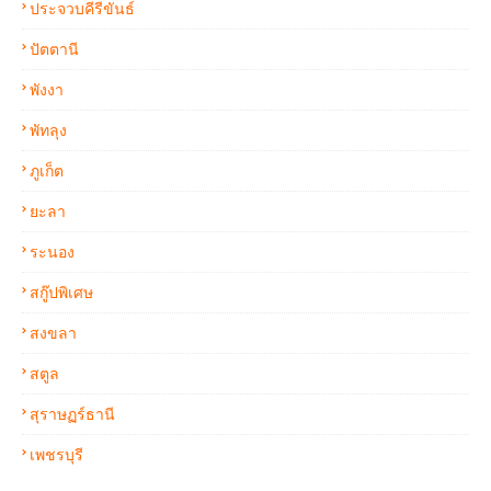
ประจวบคีรีขันธ์
ปัตตานี
พังงา
พัทลุง
ภูเก็ต
ยะลา
ระนอง
สกู๊ปพิเศษ
สงขลา
สตูล
สุราษฏร์ธานี
เพชรบุรี