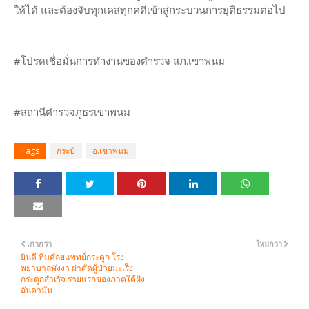
ให้ได้ และต้องจับทุกเคสทุกคดีเข้าสู่กระบวนการยุติธรรมต่อไป
#โปรดเชื่อมั่นการทำงานของตำรวจ สภ.เขาพนม
#สถานีตำรวจภูธรเขาพนม
Tags
กระบี่
อ.เขาพนม
เก่ากว่า
ใหม่กว่า
ยินดี ทีมศัลยแพทย์กระดูก โรง
พยาบาลพังงา ผ่าตัดผู้ป่วยมะเร็ง
กระดูกสำเร็จ รายแรกของภาคใต้ฝั่ง
อันดามัน