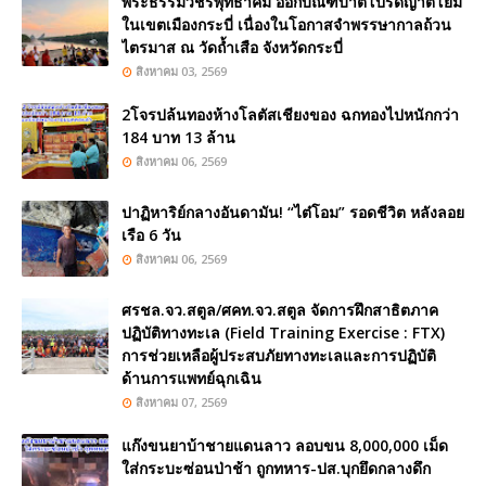
พระธรรมวชิรพุทธาคม ออกบิณฑบาตโปรดญาติโยม
ในเขตเมืองกระบี่ เนื่องในโอกาสจำพรรษากาลถ้วน
ไตรมาส ณ วัดถ้ำเสือ จังหวัดกระบี่
สิงหาคม 03, 2569
2โจรปล้นทองห้างโลตัสเชียงของ ฉกทองไปหนักกว่า
184 บาท 13 ล้าน
สิงหาคม 06, 2569
ปาฏิหาริย์กลางอันดามัน! “ไต๋โอม” รอดชีวิต หลังลอย
เรือ 6 วัน
สิงหาคม 06, 2569
ศรชล.จว.สตูล/ศคท.จว.สตูล จัดการฝึกสาธิตภาค
ปฏิบัติทางทะเล (Field Training Exercise : FTX)
การช่วยเหลือผู้ประสบภัยทางทะเลและการปฏิบัติ
ด้านการแพทย์ฉุกเฉิน
สิงหาคม 07, 2569
แก๊งขนยาบ้าชายแดนลาว ลอบขน 8,000,000 เม็ด
ใส่กระบะซ่อนป่าช้า ถูกทหาร-ปส.บุกยึดกลางดึก