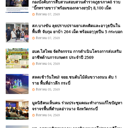
กองบังคับการสืบสวนสอบสวนตำรวจภูธรภาค8 รวบ
“บิ๊กทรายขาว”พร้อมของกลางยๅบ้ๅ 8,100 เม็ด
สิงหาคม 07, 2569
สภ.บางขัน ลุยปราบปรามยาเสwติดและอาวุธปืนใน
พื้นที่! จับกุม ยาบ้า 264 เม็ด พร้อมอๅวุธปืน 5 กระบอก
สิงหาคม 07, 2569
อบต.ไสไทย จัดกิจกรรม การดำเนินโครงการส่งเสริม
อาชีพด้านการเกษตร ประจำปี 2569
สิงหาคม 04, 2569
สลดเช้าวันใหม่! จยย.ชนต้นไม้ล้มขวางถนน ดับ 1
ราย พื้นที่อ่าวลึก กระบี่
สิงหาคม 05, 2569
มูลนิธิคนเห็นคน ร่วมประชุมคณะทำงานแก้ไขปัญหา
จราจรพื้นที่ตำบลอ่าวนาง จังหวัดกระบี่
สิงหาคม 04, 2569