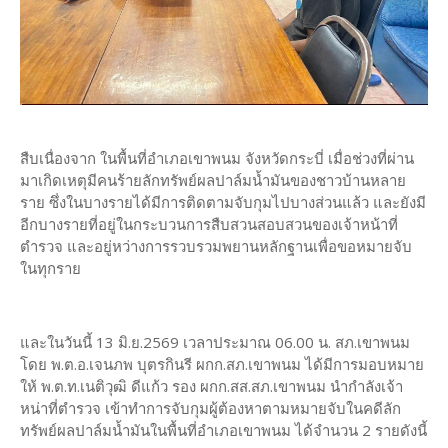
สืบเนื่องจาก ในพื้นที่อำเภอเขาพนม จังหวัดกระบี่ เมื่อช่วงที่ผ่าน
มาเกิดเหตุมีคนร้ายลักทรัพย์ผลปาล์มน้ำมันของชาวบ้านหลาย
ราย ซึ่งในบางรายได้มีการติดตามจับกุมไปบางส่วนแล้ว และยังมี
อีกบางรายที่อยู่ในกระบวนการสืบสวนสอบสวนของเจ้าหน้าที่
ตำรวจ และอยู่หว่างการรวบรวมพยานหลักฐานเพื่อขอหมายจับ
ในทุกราย
และในวันนี้ 13 มิ.ย.2569 เวลาประมาณ 06.00 น. สภ.เขาพนม
โดย พ.ต.อ.เจนภพ บุตรกินรี ผกก.สภ.เขาพนม ได้มีการมอบหมาย
ให้ พ.ต.ท.เนติวุฒิ ดีแก้ว รอง ผกก.สส.สภ.เขาพนม นำกำลังเจ้า
หน่าที่ตำรวจ เข้าทำการจับกุมผู้ต้องหาตามหมายจับในคดีลัก
ทรัพย์ผลปาล์มน้ำมันในพื้นที่อำเภอเขาพนม ได้จำนวน 2 รายดังนี้