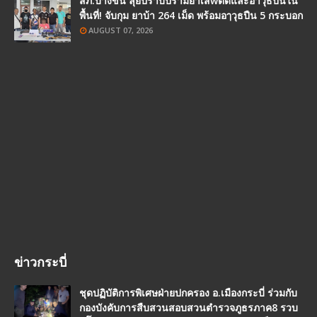
สภ.บางขัน ลุยปราบปรามยาเสwติดและอาวุธปืนใน
พื้นที่! จับกุม ยาบ้า 264 เม็ด พร้อมอๅวุธปืน 5 กระบอก
AUGUST 07, 2026
ข่าวกระบี่
ชุดปฏิบัติการพิเศษฝ่ายปกครอง อ.เมืองกระบี่ ร่วมกับ
กองบังคับการสืบสวนสอบสวนตำรวจภูธรภาค8 รวบ