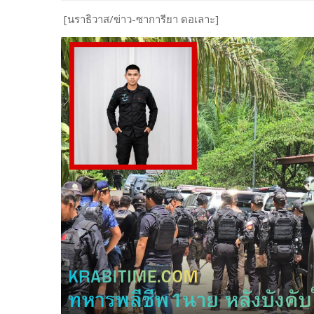
[นราธิวาส/ข่าว-ซาการียา ดอเลาะ]