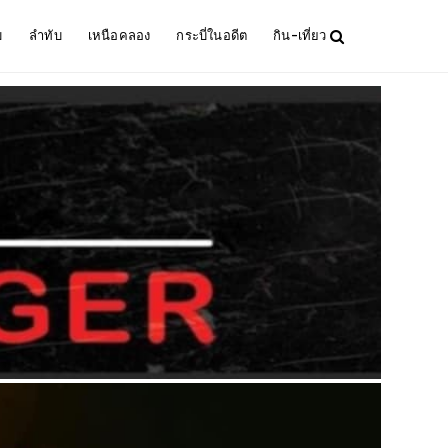
ม
ลำทับ
เหนือคลอง
กระบี่ในอดีต
กิน-เที่ยว