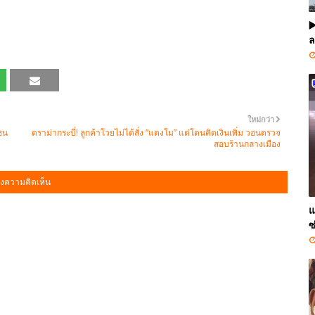
▶
ล
ใหม่กว่า
าชน
ดราม่ากระบี่! ลูกค้าโวยไม่ได้สั่ง “แตงโม” แต่โดนคิดเงินเพิ่ม วอนตรวจ
สอบร้านกลางเมือง
งความคิดเห็น
แ
ซ