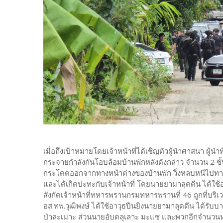
เมื่อถึงเป้าหมายโดยเจ้าหน้าที่ได้เชิญตัวผู้นำศาสนา ผู้น
กระจายกำลังกันโอบล้อมบ้านพักหลังดังกล่าว จำนวน 2 
กระโดดออกจากทางหน้าต่างของบ้านพัก วิ่งหลบหนีไปทางบ้า
และได้เกิดปะทะกับเจ้าหน้าที่ โดยนายยามาลุดดีน ได้ใช้อาว
สังกัดเจ้าหน้าที่ทหารพรานกรมทหารพรานที่ 46 ถูกที่บร
อส.ทพ.วุฒิพงษ์ ได้ใช้อาวุธปืนยิงนายยามาลุดดีน ได้รับบ
ป่าละเมาะ ส่วนนายอับดลุเลาะ มะแซ และพวกอีกจำนวนหนึ่