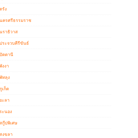
ตรัง
นครศรีธรรมราช
นราธิวาส
ประจวบคีรีขันธ์
ปัตตานี
พังงา
พัทลุง
ภูเก็ต
ยะลา
ระนอง
สกู๊ปพิเศษ
สงขลา