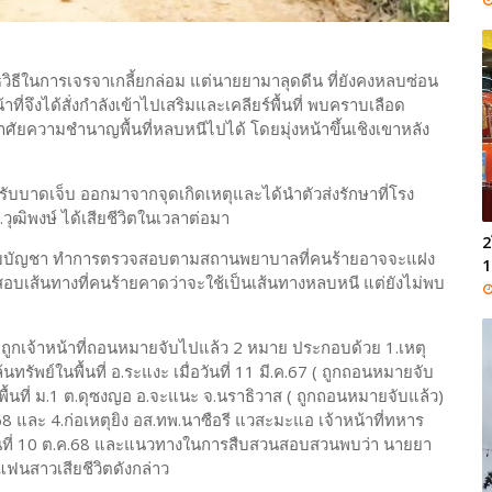
ยุทธวิธีในการเจรจาเกลี้ยกล่อม แต่นายยามาลุดดีน ที่ยังคงหลบซ่อน
ี่จึงได้สั่งกำลังเข้าไปเสริมและเคลียร์พื้นที่ พบคราบเลือด
ศัยความชำนาญพื้นที่หลบหนีไปได้ โดยมุ่งหน้าขึ้นเชิงเขาหลัง
ด้รับบาดเจ็บ ออกมาจากจุดเกิดเหตุและได้นำตัวส่งรักษาที่โรง
ุฒิพงษ์ ได้เสียชีวิตในเวลาต่อมา
2
้บังคับบัญชา ทำการตรวจสอบตามสถานพยาบาลที่คนร้ายอาจจะแฝง
1
อบเส้นทางที่คนร้ายคาดว่าจะใช้เป็นเส้นทางหลบหนี แต่ยังไม่พบ
ถูกเจ้าหน้าที่ถอนหมายจับไปแล้ว 2 หมาย ประกอบด้วย 1.เหตุ
ัพย์ในพื้นที่ อ.ระแงะ เมื่อวันที่ 11 มี.ค.67 ( ถูกถอนหมายจับ
ในพื้นที่ ม.1 ต.ดุซงญอ อ.จะแนะ จ.นราธิวาส ( ถูกถอนหมายจับแล้ว)
.68 และ 4.ก่อเหตุยิง อส.ทพ.นาซือรี แวสะมะแอ เจ้าหน้าที่ทหาร
่อวันที่ 10 ต.ค.68 และแนวทางในการสืบสวนสอบสวนพบว่า นายยา
แฟนสาวเสียชีวิตดังกล่าว