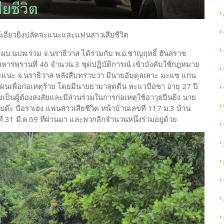
เอี่ยวยิงปลัดจะแนะและแฟนสาวเสียชีวิต
 ผบ.นปพ.ร่วม จ.นราธิวาส ได้ร่วมกับ พ.อ.ชาญฤทธิ์ ฮันสราช
หารพรานที่ 46 จำนวน 3 ชุดปฏิบัติการณ์ เข้าบังคับใช้กฎหมาย
จะแนะ จ.นราธิวาส หลังสืบทราบว่า มีนายอับดุลเลาะ มะแซ แกน
เพื่อก่อเหตุร้าย โดยมีนายยามาลุดดีน หะแวบือซา อายุ 27 ปี
งเป็นผู้ต้องสงสัยและมีส่วนร่วมในการก่อเหตุใช้อาวุธปืนยิง นาย
ด๊ะ บือราเฮง แฟนสาวเสียชีวิต หน้าบ้านเลขที่ 117 ม.3 บ้าน
่ 31 มี.ค.69 ที่ผ่านมา และพวกอีกจำนวนหนึ่งร่วมอยู่ด้วย