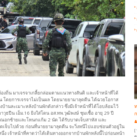
ำท้องถิ่น มาเจรจาเกลี้ยกล่อมตามแนวทางสันติ และเจ้าหน้าที่ได้
ชั้น โดยการเจรจาไม่เป็นผล โดยนายยามาลุดดีน ได้ฉวยโอกาส
ท
นละเมาะหลังบ้านพักดังกล่าว ซึ่งมีเจ้าหน้าที่ได้โอบล้อมไว้
ุธปืน เอ็ม.16 ยิงใส่โดน อส.ทพ.วุฒิพงษ์ ชุมเชื้อ อายุ 29 ปี
ก
ิเวณอกซ้ายและโหนกแก้ม 2 นัด ได้รับบาดเจ็บสาหัส และ
าดเจ็บไปด้วย ก่อนที่นายยามาลุดดีน จะวิ่งหนีไปแอบซ่อนตัวอยู่ใน
[
ง เจ้าหน้าที่คาดว่าได้เดินทางออกจากบ้านพักหลังนี้ไปก่อนหน้า
ต