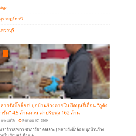
สตูล
สุราษฏร์ธานี
เพชรบุรี
ลายรังบิ๊กล็อต! บุกบ้านร้างตากใบ ยึดบุหรี่เถื่อน "กูดัง
ารัม" 4.5 ล้านมวน ค่าปรับพุ่ง 162 ล้าน
กระแสใต้
สิงหาคม 07, 2569
 นราธิวาส/ข่าว-ซาการียา ดอเลาะ ] ทลายรังบิ๊กล็อต! บุกบ้านร้าง
ากใบ ยึดบุหรี่เถื่อน &…