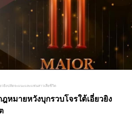
ี่ยวยิงปลัดจะแนะและแฟนสาวเสียชีวิต
กฎหมายหวังบุกรวบโจรใต้เอี่ยวยิง
ต