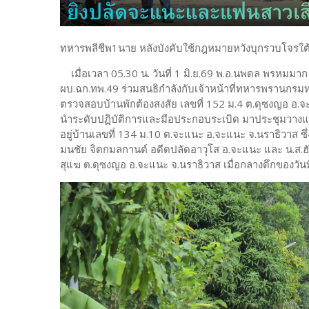
ทหารพลีชีพ1นาย หลังบังคับใช้กฎหมายหวังบุกรวบโจรใต้
เมื่อเวลา 05.30 น. วันที่ 1 มิ.ย.69 พ.อ.นพดล พรหมมาก
ผบ.ฉก.ทพ.49 ร่วมสนธิกำลังกับเจ้าหน้าที่ทหารพรานกรมท
ตรวจสอบบ้านพักต้องสงสัย เลขที่ 152 ม.4 ต.ดุซงญอ อ.
นำระดับปฏิบัติการและมือประกอบระเบิด มาประชุมวางแผน
อยู่บ้านเลขที่ 134 ม.10 ต.จะแนะ อ.จะแนะ จ.นราธิวาส ซึ่
มนชัย จิตกมลกานต์ อดีตปลัดอาวุโส อ.จะแนะ และ น.ส.ฮัย
สุแฆ ต.ดุซงญอ อ.จะแนะ จ.นราธิวาส เมื่อกลางดึกของวันที