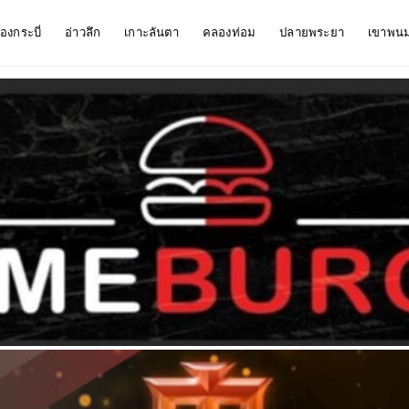
ืองกระบี่
อ่าวลึก
เกาะลันตา
คลองท่อม
ปลายพระยา
เขาพน