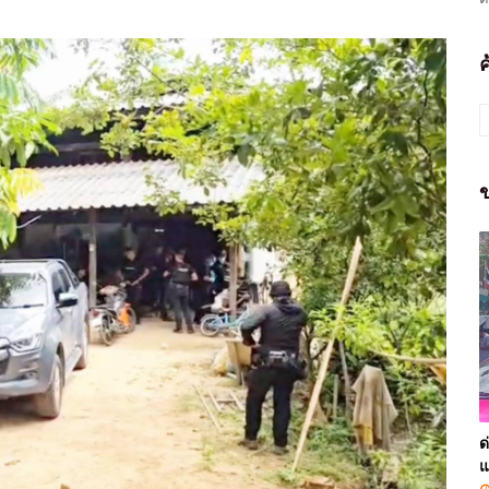
ข
ด
แ