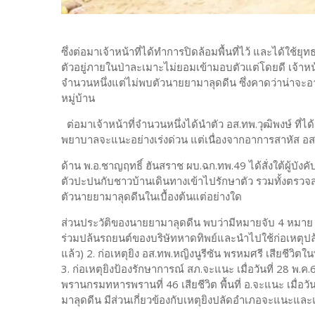
ซึ่งต่อมาเจ้าหน้าที่ได้ทำการปิดล้อมพื้นที่ไว้ และได้ใช้
ตัวอยู่ภายในป่าละเมาะไม่ยอมเข้ามอบตัวแต่โดยดี เจ้าหน้าท
จำนวนหนึ่งแต่ไม่พบตัวนายยามาลุดดีน ซึ่งคาดว่าน่าจะอา
หมู่บ้าน
ต่อมาเจ้าหน้าที่จำนวนหนึ่งได้นำตัว อส.ทพ.วุฒิพงษ์ ที่ไ
พยาบาลจะแนะอย่างเร่งด่วน แต่เนื่องจากอาการสาหัส อส.ว
ด้าน พ.อ.ชาญฤทธิ์ ฮันสราช ผบ.ฉก.ทพ.49 ได้สั่งใต้ผู
ตัวปะปนกับชาวบ้านเดินทางเข้าไปรักษาตัว รวมทั้งตรวจส
ตัวนายยามาลุดดีนในเบื้องต้นแต่อย่างใด
ส่วนประวัติของนายยามาลุดดีน พบว่ามีหมายจับ 4 หมาย 
ร่วมปล้นรถยนต์ของบริษัทหาดทิพย์และนำไปใช้ก่อเหตุปล้นทร
แล้ว) 2. ก่อเหตุยิง อส.ทพ.หญิงนูรีซัน พรหมศรี เสียชีวิต
3. ก่อเหตุยิงป้องรักษาการณ์ สภ.จะแนะ เมื่อวันที่ 28 พ.ค
พรานกรมทหารพรานที่ 46 เสียชีวิต พื้นที่ อ.จะแนะ เมื
มาลุดดีน มีส่วนเกี่ยวข้องกับเหตุยิงปลัดอำเภอจะแนะและ