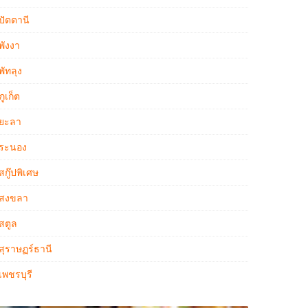
ปัตตานี
พังงา
พัทลุง
ภูเก็ต
ยะลา
ระนอง
สกู๊ปพิเศษ
สงขลา
สตูล
สุราษฏร์ธานี
เพชรบุรี