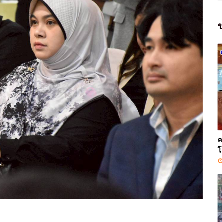
ข
ค
โ