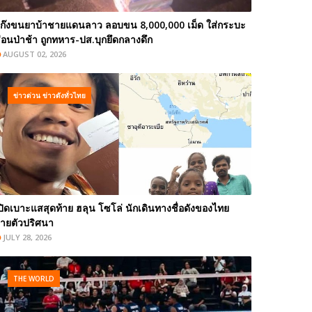
ก๊งขนยาบ้าชายแดนลาว ลอบขน 8,000,000 เม็ด ใส่กระบะ
่อนป่าช้า ถูกทหาร-ปส.บุกยึดกลางดึก
AUGUST 02, 2026
ข่าวด่วน ข่าวดังทั่วไทย
ปิดเบาะแสสุดท้าย ฮลุน โซโล่ นักเดินทางชื่อดังของไทย
ายตัวปริศนา
JULY 28, 2026
THE WORLD