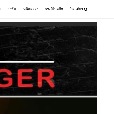
ม
ลำทับ
เหนือคลอง
กระบี่ในอดีต
กิน-เที่ยว