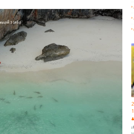
2
1
เ
บ