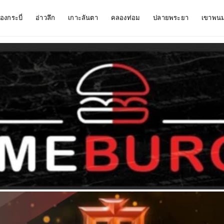
ืองกระบี่
อ่าวลึก
เกาะลันตา
คลองท่อม
ปลายพระยา
เขาพน