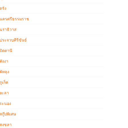
ตรัง
นครศรีธรรมราช
นราธิวาส
ประจวบคีรีขันธ์
ปัตตานี
พังงา
พัทลุง
ภูเก็ต
ยะลา
ระนอง
สกู๊ปพิเศษ
สงขลา