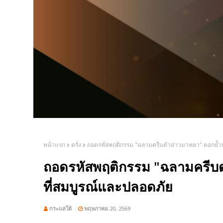
หน้าแรก
ตรัง
ถอดรหัสพฤติกรรม "ฉลามครีบดำอ่าวมาหยา" ตอกย้ำบ
ถอดรหัสพฤติกรรม "ฉลามครีบด
ที่สมบูรณ์และปลอดภัย
กระแสใต้
พฤษภาคม 20, 2569