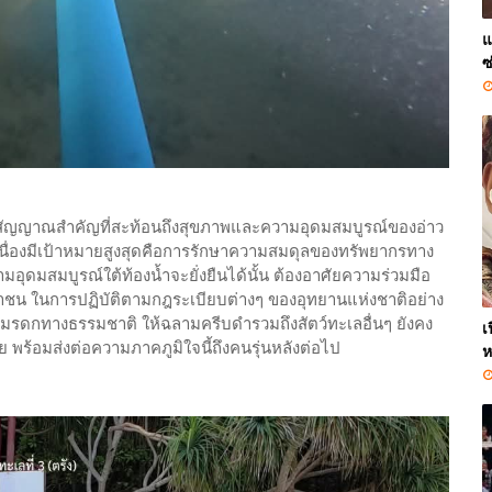
แ
ซ
ัญญาณสำคัญที่สะท้อนถึงสุขภาพและความอุดมสมบูรณ์ของอ่าว
นื่องมีเป้าหมายสูงสุดคือการรักษาความสมดุลของทรัพยากรทาง
ดมสมบูรณ์ใต้ท้องน้ำจะยั่งยืนได้นั้น ต้องอาศัยความร่วมมือ
ะชาชน ในการปฏิบัติตามกฎระเบียบต่างๆ ของอุทยานแห่งชาติอย่าง
มรดกทางธรรมชาติ ให้ฉลามครีบดำรวมถึงสัตว์ทะเลอื่นๆ ยังคง
เ
ร้อมส่งต่อความภาคภูมิใจนี้ถึงคนรุ่นหลังต่อไป
ห