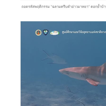
ถอดรหัสพฤติกรรม "ฉลามครีบดำอ่าวมาหยา" ตอกย้ำบ้าน