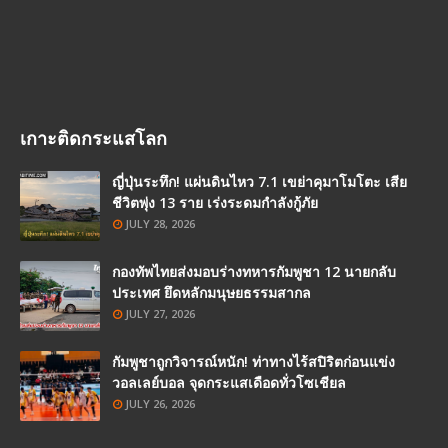
เกาะติดกระแสโลก
ญี่ปุ่นระทึก! แผ่นดินไหว 7.1 เขย่าคุมาโมโตะ เสีย
ชีวิตพุ่ง 13 ราย เร่งระดมกำลังกู้ภัย
JULY 28, 2026
กองทัพไทยส่งมอบร่างทหารกัมพูชา 12 นายกลับ
ประเทศ ยึดหลักมนุษยธรรมสากล
JULY 27, 2026
กัมพูชาถูกวิจารณ์หนัก! ท่าทางไร้สปิริตก่อนแข่ง
วอลเลย์บอล จุดกระแสเดือดทั่วโซเชียล
JULY 26, 2026