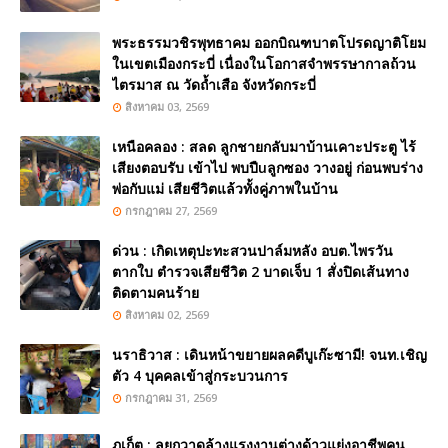
พระธรรมวชิรพุทธาคม ออกบิณฑบาตโปรดญาติโยม
ในเขตเมืองกระบี่ เนื่องในโอกาสจำพรรษากาลถ้วน
ไตรมาส ณ วัดถ้ำเสือ จังหวัดกระบี่
สิงหาคม 03, 2569
เหนือคลอง : สลด ลูกชายกลับมาบ้านเคาะประตู ไร้
เสียงตอบรับ เข้าไป พบปืuลูกซอง วางอยู่ ก่อนพบร่าง
พ่อกับแม่ เสียชีวิตแล้วทั้งคู่ภาพในบ้าน
กรกฎาคม 27, 2569
ด่วน : เกิดเหตุปะทะสวนปาล์มหลัง อบต.ไพรวัน
ตากใบ ตำรวจเสียชีวิต 2 บาดเจ็บ 1 สั่งปิดเส้นทาง
ติดตามคนร้าย
สิงหาคม 02, 2569
นราธิวาส : เดินหน้าขยายผลคดีบูเก๊ะซามี! จนท.เชิญ
ตัว 4 บุคคลเข้าสู่กระบวนการ
กรกฎาคม 31, 2569
ภูเก็ต : ลุยกวาดล้างแรงงานต่างด้าวแย่งอาชีพคน