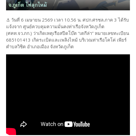
⚓️ วันที่ 6 เมษายน 2569 เวลา 10.56 น. ศปก.ศรชล.ภาค 3 ได้รับ
แจ้งจาก ศูนย์ควบคุมความมั่นคงท่าเรือจังหวัดภูเก็ต
(ศคท.จว.ภก.) ว่าเกิดเหตุเรือสปีดโบ๊ต “เตกีล่า” หมายเลขทะเบียน
685101413 เกิดระเบิดและเพลิงไหม้ บริเวณท่าเรือโคโค่ เพียร์
ตำบลวิชิต อำเภอเมือง จังหวัดภูเก็ต