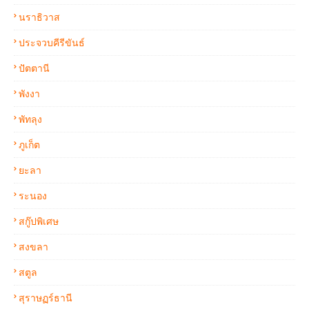
นราธิวาส
ประจวบคีรีขันธ์
ปัตตานี
พังงา
พัทลุง
ภูเก็ต
ยะลา
ระนอง
สกู๊ปพิเศษ
สงขลา
สตูล
สุราษฏร์ธานี