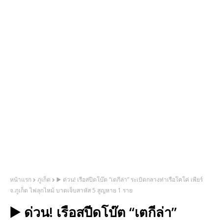
หน้าแรก
ภูเก็ต
▶️ ด่วน! เรือสปีดโบ๊ต “เตกีล่า” ระเบิดกลางท่าเรือโคโค่ เพียร์
จ.ภูเก็ต ไฟลุกไหม้ บาดเจ็บสาหัส 5 สูญหาย 1 ราย
▶️ ด่วน! เรือสปีดโบ๊ต “เตกีล่า”