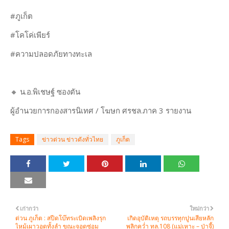
#ภูเก็ต
#โคโค่เพียร์
#ความปลอดภัยทางทะเล
🔸 น.อ.พิเชษฐ์ ซองตัน
ผู้อำนวยการกองสารนิเทศ / โฆษก ศรชล.ภาค 3 รายงาน
Tags
ข่าวด่วน ข่าวดังทั่วไทย
ภูเก็ต
เก่ากว่า
ใหม่กว่า
ด่วน ภูเก็ต : สปีดโบ๊ทระเบิดเพลิงรุก
เกิดอุบัติเหตุ รถบรรทุกปูนเสียหลัก
ไหม้เผาวอดทั้งลำ ขณะจอดซ่อม
พลิกคว่ำ ทล.108 (แม่เหาะ – ป่าจี้)