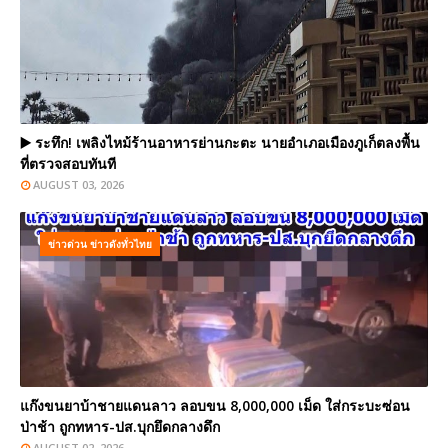
▶️ ระทึก! เพลิงไหม้ร้านอาหารย่านกะตะ นายอำเภอเมืองภูเก็ตลงพื้น
ที่ตรวจสอบทันที
AUGUST 03, 2026
ข่าวด่วน ข่าวดังทั่วไทย
แก๊งขนยาบ้าชายแดนลาว ลอบขน 8,000,000 เม็ด ใส่กระบะซ่อน
ป่าช้า ถูกทหาร-ปส.บุกยึดกลางดึก
AUGUST 02, 2026