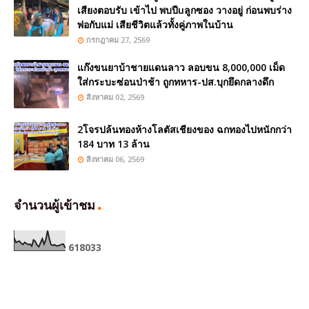
เสียงตอบรับ เข้าไป พบปืuลูกซอง วางอยู่ ก่อนพบร่าง
พ่อกับแม่ เสียชีวิตแล้วทั้งคู่ภาพในบ้าน
กรกฎาคม 27, 2569
แก๊งขนยาบ้าชายแดนลาว ลอบขน 8,000,000 เม็ด
ใส่กระบะซ่อนป่าช้า ถูกทหาร-ปส.บุกยึดกลางดึก
สิงหาคม 02, 2569
2โจรปล้นทองห้างโลตัสเชียงของ ฉกทองไปหนักกว่า
184 บาท 13 ล้าน
สิงหาคม 06, 2569
จำนวนผู้เข้าชม
6
1
8
0
3
3