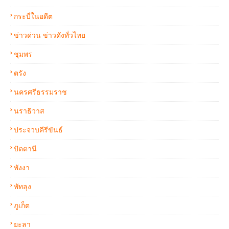
กระบี่ในอดีต
ข่าวด่วน ข่าวดังทั่วไทย
ชุมพร
ตรัง
นครศรีธรรมราช
นราธิวาส
ประจวบคีรีขันธ์
ปัตตานี
พังงา
พัทลุง
ภูเก็ต
ยะลา