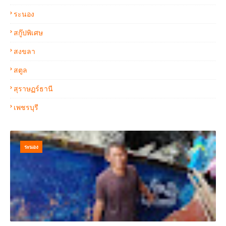
ระนอง
สกู๊ปพิเศษ
สงขลา
สตูล
สุราษฏร์ธานี
เพชรบุรี
ระนอง