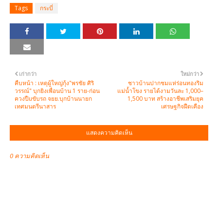
Tags
กระบี่
เก่ากว่า
ใหม่กว่า
คืบหน้า : เหตุผู้ใหญ่กุ้ง"พรชัย ศิริ
ชาวบ้านปากชมแห่ร่อนทองริม
วรรณ์" บุกยิงเพื่อนบ้าน 1 ราย-ก่อน
แม่น้ำโขง รายได้งามวันละ 1,000–
ควงปืuขับรถ จยย.บุกบ้านนายก
1,500 บาท สร้างอาชีพเสริมยุค
เทศมนตรีนาสาร
เศรษฐกิจฝืดเคือง
แสดงความคิดเห็น
0 ความคิดเห็น