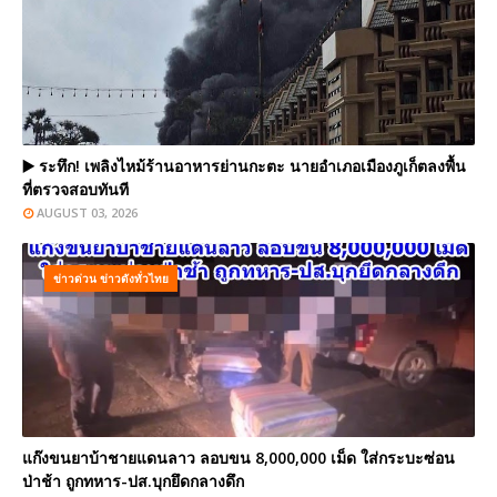
▶️ ระทึก! เพลิงไหม้ร้านอาหารย่านกะตะ นายอำเภอเมืองภูเก็ตลงพื้น
ที่ตรวจสอบทันที
AUGUST 03, 2026
ข่าวด่วน ข่าวดังทั่วไทย
แก๊งขนยาบ้าชายแดนลาว ลอบขน 8,000,000 เม็ด ใส่กระบะซ่อน
ป่าช้า ถูกทหาร-ปส.บุกยึดกลางดึก