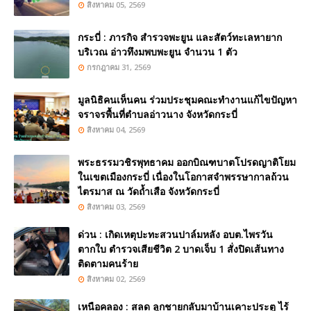
สิงหาคม 05, 2569
กระบี่ : ภารกิจ สำรวจพะยูน และสัตว์ทะเลหายาก
บริเวณ อ่าวทึงมพบพะยูน จำนวน 1 ตัว
กรกฎาคม 31, 2569
มูลนิธิคนเห็นคน ร่วมประชุมคณะทำงานแก้ไขปัญหา
จราจรพื้นที่ตำบลอ่าวนาง จังหวัดกระบี่
สิงหาคม 04, 2569
พระธรรมวชิรพุทธาคม ออกบิณฑบาตโปรดญาติโยม
ในเขตเมืองกระบี่ เนื่องในโอกาสจำพรรษากาลถ้วน
ไตรมาส ณ วัดถ้ำเสือ จังหวัดกระบี่
สิงหาคม 03, 2569
ด่วน : เกิดเหตุปะทะสวนปาล์มหลัง อบต.ไพรวัน
ตากใบ ตำรวจเสียชีวิต 2 บาดเจ็บ 1 สั่งปิดเส้นทาง
ติดตามคนร้าย
สิงหาคม 02, 2569
เหนือคลอง : สลด ลูกชายกลับมาบ้านเคาะประตู ไร้