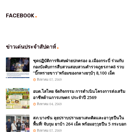
FACEBOOK
ข่าวเด่นประจำสัปดาห์
ชุดปฏิบัติการพิเศษฝ่ายปกครอง อ.เมืองกระบี่ ร่วมกับ
กองบังคับการสืบสวนสอบสวนตำรวจภูธรภาค8 รวบ
“บิ๊กทรายขาว”พร้อมของกลางยๅบ้ๅ 8,100 เม็ด
สิงหาคม 07, 2569
อบต.ไสไทย จัดกิจกรรม การดำเนินโครงการส่งเสริม
อาชีพด้านการเกษตร ประจำปี 2569
สิงหาคม 04, 2569
สภ.บางขัน ลุยปราบปรามยาเสwติดและอาวุธปืนใน
พื้นที่! จับกุม ยาบ้า 264 เม็ด พร้อมอๅวุธปืน 5 กระบอก
สิงหาคม 07, 2569