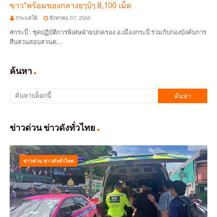
ขาว”พร้อมของกลางยๅบ้ๅ 8,100 เม็ด
กระแสใต้
สิงหาคม 07, 2569
#กระบี่ : ชุดปฏิบัติการพิเศษฝ่ายปกครอง อ.เมืองกระบี่ ร่วมกับกองบังคับการ
สืบสวนสอบสวนต…
ค้นหา
ข่าวด่วน ข่าวดังทั่วไทย
ข่าวด่วน ข่าวดังทั่วไทย