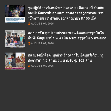
ชุดปฏิบัติการพิเศษฝ่ายปกครอง อ.เมืองกระบี่ ร่วมกับ
กองบังคับการสืบสวนสอบสวนตำรวจภูธรภาค8 รวบ
“บิ๊กทรายขาว”พร้อมของกลางยๅบ้ๅ 8,100 เม็ด
AUGUST 07, 2026
สภ.บางขัน ลุยปราบปรามยาเสwติดและอาวุธปืนใน
พื้นที่! จับกุม ยาบ้า 264 เม็ด พร้อมอๅวุธปืน 5 กระบอก
AUGUST 07, 2026
ทลายรังบิ๊กล็อต! บุกบ้านร้างตากใบ ยึดบุหรี่เถื่อน "กู
ดังการัม" 4.5 ล้านมวน ค่าปรับพุ่ง 162 ล้าน
AUGUST 07, 2026