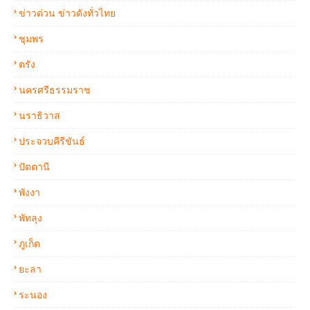
ข่าวด่วน ข่าวดังทั่วไทย
ชุมพร
ตรัง
นครศรีธรรมราช
นราธิวาส
ประจวบคีรีขันธ์
ปัตตานี
พังงา
พัทลุง
ภูเก็ต
ยะลา
ระนอง