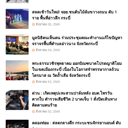
สลดเช้าวันใหม่! จยย.ชนต้นไม้ล้มขวางถนน ดับ 1
ราย พื้นที่อ่าวลึก กระบี่
สิงหาคม 05, 2569
มูลนิธิคนเห็นคน ร่วมประชุมคณะทำงานแก้ไขปัญหา
จราจรพื้นที่ตำบลอ่าวนาง จังหวัดกระบี่
สิงหาคม 04, 2569
พระธรรมวชิรพุทธาคม ออกบิณฑบาตโปรดญาติโยม
ในเขตเมืองกระบี่ เนื่องในโอกาสจำพรรษากาลถ้วน
ไตรมาส ณ วัดถ้ำเสือ จังหวัดกระบี่
สิงหาคม 03, 2569
ด่วน : เกิดเหตุปะทะสวนปาล์มหลัง อบต.ไพรวัน
ตากใบ ตำรวจเสียชีวิต 2 บาดเจ็บ 1 สั่งปิดเส้นทาง
ติดตามคนร้าย
สิงหาคม 02, 2569
คลองท่อม : สลดกลางดึก กระบะชนจักรยานยนต์ ดับ