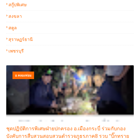
สกู๊ปพิเศษ
สงขลา
สตูล
สุราษฏร์ธานี
เพชรบุรี
อ.คลองท่อม
ชุดปฏิบัติการพิเศษฝ่ายปกครอง อ.เมืองกระบี่ ร่วมกับกอง
บังคับการสืบสวนสอบสวนตำรวจภูธรภาค8 รวบ “บิ๊กทราย