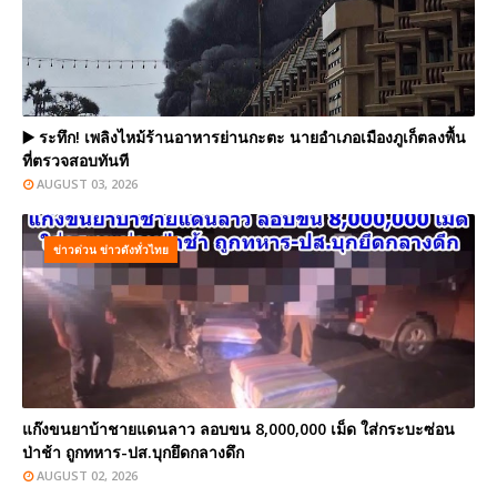
▶️ ระทึก! เพลิงไหม้ร้านอาหารย่านกะตะ นายอำเภอเมืองภูเก็ตลงพื้น
ที่ตรวจสอบทันที
AUGUST 03, 2026
ข่าวด่วน ข่าวดังทั่วไทย
แก๊งขนยาบ้าชายแดนลาว ลอบขน 8,000,000 เม็ด ใส่กระบะซ่อน
ป่าช้า ถูกทหาร-ปส.บุกยึดกลางดึก
AUGUST 02, 2026