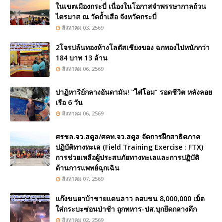
ในเขตเมืองกระบี่ เนื่องในโอกาสจำพรรษากาลถ้วน
ไตรมาส ณ วัดถ้ำเสือ จังหวัดกระบี่
สิงหาคม 03, 2569
2โจรปล้นทองห้างโลตัสเชียงของ ฉกทองไปหนักกว่า
184 บาท 13 ล้าน
สิงหาคม 06, 2569
ปาฏิหาริย์กลางอันดามัน! “ไต๋โอม” รอดชีวิต หลังลอย
เรือ 6 วัน
สิงหาคม 06, 2569
ศรชล.จว.สตูล/ศคท.จว.สตูล จัดการฝึกสาธิตภาค
ปฏิบัติทางทะเล (Field Training Exercise : FTX)
การช่วยเหลือผู้ประสบภัยทางทะเลและการปฏิบัติ
ด้านการแพทย์ฉุกเฉิน
สิงหาคม 07, 2569
แก๊งขนยาบ้าชายแดนลาว ลอบขน 8,000,000 เม็ด
ใส่กระบะซ่อนป่าช้า ถูกทหาร-ปส.บุกยึดกลางดึก
สิงหาคม 02, 2569