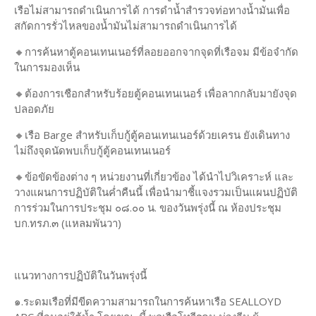
เรือไม่สามารถดำเนินการได้ การดำน้ำสำรวจท่อทางน้ำมันเพื่อ
สกัดการรั่วไหลของน้ำมันไม่สามารถดำเนินการได้
🔸การค้นหาตู้คอนเทนเนอร์ที่ลอยออกจากจุดที่เรือจม มีข้อจำกัด
ในการมองเห็น
🔸ต้องการเชือกสำหรับร้อยตู้คอนเทนเนอร์ เพื่อลากกลับมายังจุด
ปลอดภัย
🔸เรือ Barge สำหรับเก็บกู้ตู้คอนเทนเนอร์ด้วยเครน ยังเดินทาง
ไม่ถึงจุดนัดพบเก็บกู้ตู้คอนเทนเนอร์
🔸ข้อขัดข้องต่าง ๆ หน่วยงานที่เกี่ยวข้อง ได้นำไปวิเคราะห์ และ
วางแผนการปฏิบัติในค่ำคืนนี้ เพื่อนำมาชี้แจงรวมเป็นแผนปฏิบัติ
การร่วมในการประชุม ๐๘.๐๐ น. ของวันพรุ่งนี้ ณ ห้องประชุม
บก.ทรภ.๓ (แหลมพันวา)
แนวทางการปฏิบัติในวันพรุ่งนี้
๑.ระดมเรือที่มีขีดความสามารถในการค้นหาเรือ SEALLOYD