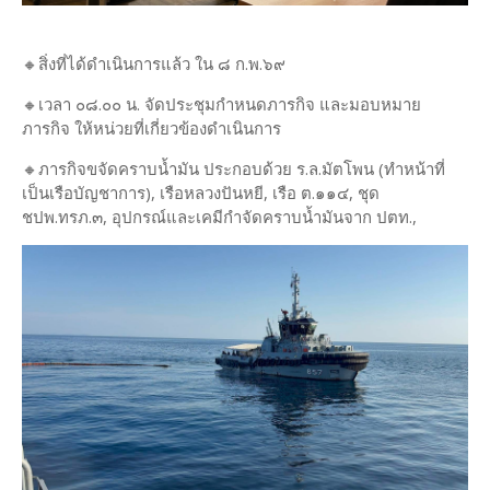
🔸สิ่งที่ได้ดำเนินการแล้ว ใน ๘ ก.พ.๖๙
🔸เวลา ๐๘.๐๐ น. จัดประชุมกำหนดภารกิจ และมอบหมาย
ภารกิจ ให้หน่วยที่เกี่ยวข้องดำเนินการ
🔸ภารกิจขจัดคราบน้ำมัน ประกอบด้วย ร.ล.มัตโพน (ทำหน้าที่
เป็นเรือบัญชาการ), เรือหลวงปันหยี, เรือ ต.๑๑๔, ชุด
ชปพ.ทรภ.๓, อุปกรณ์และเคมีกำจัดคราบน้ำมันจาก ปตท.,