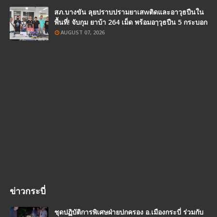
สภ.บางขัน ลุยปราบปรามยาเสwติดและอาวุธปืนใน
พื้นที่! จับกุม ยาบ้า 264 เม็ด พร้อมอๅวุธปืน 5 กระบอก
AUGUST 07, 2026
ข่าวกระบี่
ชุดปฏิบัติการพิเศษฝ่ายปกครอง อ.เมืองกระบี่ ร่วมกับ