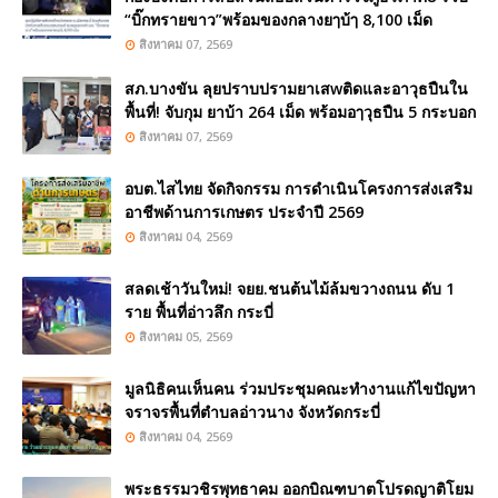
“บิ๊กทรายขาว”พร้อมของกลางยๅบ้ๅ 8,100 เม็ด
สิงหาคม 07, 2569
สภ.บางขัน ลุยปราบปรามยาเสwติดและอาวุธปืนใน
พื้นที่! จับกุม ยาบ้า 264 เม็ด พร้อมอๅวุธปืน 5 กระบอก
สิงหาคม 07, 2569
อบต.ไสไทย จัดกิจกรรม การดำเนินโครงการส่งเสริม
อาชีพด้านการเกษตร ประจำปี 2569
สิงหาคม 04, 2569
สลดเช้าวันใหม่! จยย.ชนต้นไม้ล้มขวางถนน ดับ 1
ราย พื้นที่อ่าวลึก กระบี่
สิงหาคม 05, 2569
มูลนิธิคนเห็นคน ร่วมประชุมคณะทำงานแก้ไขปัญหา
จราจรพื้นที่ตำบลอ่าวนาง จังหวัดกระบี่
สิงหาคม 04, 2569
พระธรรมวชิรพุทธาคม ออกบิณฑบาตโปรดญาติโยม