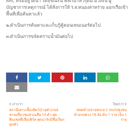
ARC ที่จมอยู่ใต้น้ำ โดยขณะนี้ พลเรือโทวีรุดม ม่วงจีน ผู้
บัญชาการเหตุการณ์ ได้สั่งการให้ ร.ล.หนองสาหร่าย ออกเรือเข้า
พื้นที่เพื่อค้นหาแล้ว
๒.ดำเนินการค้นหาและเก็บกู้ตู้คอนเทนเนอร์ต่อไป
๓.ดำเนินการขจัดคราบน้ำมันต่อไป
เก่ากว่า
ใหม่กว่า
สถานีเพาะเลี้ยงสัตว์ป่าจุฬาภรณ์
สลดค่ำปลายพระยา! รถเก๋งพุ่งชน
ชวนเที่ยวชมสวนเสือ 16 ตัว สุด
ท้ายรถพ่วง 18 ล้อ ดับ 1 ราย เจ็บ 1
ฟินเชลฟี่เสือเฟิร์ส สุดน่ารักมีชื่อเรียก
ราย
ทุกตัว