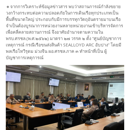
🔸จากการวิเคราะห์ข้อมูลข่าวสาร พบว่าสถานการณ์กำลังขยาย
วงกว้างกระทบต่อความปลอดภัยในการเดินเรือทุกประเภทเป็น
พื้นที่ขนาดใหญ่ ประกอบกับมีการบรรทุกวัตถุอันตรายมาบนเรือ
จำเป็นต้องบูรณาการหน่วยงานหลายหน่วยงานเข้าบริหารจัดการ
เพื่อคลี่คลายสถานการณ์ จึงอาศัยอำนาจตามความใน
พรบ.ศรชล.(พ.ศ.๒๕๖๒) มาตรา ๒๗ วรรค ๒ ตั้ง “ศูนย์บัญชาการ
เหตุการณ์ กรณีเรือขนส่งสินค้า SEALLOYD ARC อับปาง” โดยมี
พลเรือโทวีรุดม ม่วงจีน ผอ.ศรชล.ภาค ๓ ทำหน้าที่เป็น ผู้
บัญชาการเหตุการณ์