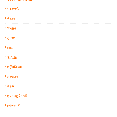
ปัตตานี
พังงา
พัทลุง
ภูเก็ต
ยะลา
ระนอง
สกู๊ปพิเศษ
สงขลา
สตูล
สุราษฏร์ธานี
เพชรบุรี