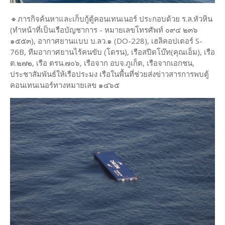
🔸ภารกิจค้นหาและเก็บกู้ตู้คอนเทนเนอร์ ประกอบด้วย ร.ล.หัวหิน
(ทำหน้าที่เป็นเรือบัญชาการ - หมายเลขโทรศัพท์ ๐๙๔ ๒๓๖
๑๕๕๓), อากาศยานแบบ บ.ลว.๑ (DO-228), เฮลิคอปเตอร์ S-
76B, ทีมอากาศยานไร้คนขับ (โดรน), เรือสปีดโบ๊ท(คุณเอ็ม), เรือ
ต.๒๗๒, เรือ ตรน.๗๐๖, เรือจาก อบจ.ภูเก็ต, เรือจากเอกชน,
ประชาสัมพันธ์ให้เรือประมง เรือในพื้นที่ช่วยส่งข่าวสารการพบตู้
คอนเทนเนอร์ทางหมายเลข ๑๔๖๕