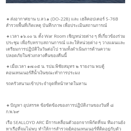
🔸ส่งอากาศยาน บ.ลว.๑ (DO-228) และ เฮลิคอปเตอร์ S-76B
สำรวจพื้นที่เกิดเหตุ บันทึกภาพ เพื่อประเมินสถานการณ์
🔸เวลา ๑๖.๐๐ น. ตั้ง War Room เชิญหน่วยต่าง ๆ ที่เกี่ยวข้องร่วม
ประชุม เพื่อรับทราบสถานการณ์ และให้หน่วยต่าง ๆ วางแผนและ
เตรียมการปฏิบัติในวันต่อไป รวมทั้งดำเนินการด้านความ
ปลอดภัยในช่วงกลางคืนของคืนนี้
🔸เมื่อเวลา ๑๗.๐๕ น. รปม.พิชัยสมุทร ๒ รายงาน พบตู้
คอนเทนเนอร์สีน้ำเงินขณะทำการประมง
รถครัวสนามเข้าประจำจุดที่หน้าหาดในหาน
🔸ปัญหา อุปสรรค ข้อขัดข้องของการปฏิบัติงานของวันที่ ๘
ก.พ.๖๙
เรือ SEALLOYD ARC มีการเคลื่อนตัวออกจากพิกัดที่จม ทีมงานยัง
หาเรือที่จมไม่พบ ทำให้การสำรวจตู้คอนเทนเนอร์ที่ติดอยู่กับตัว