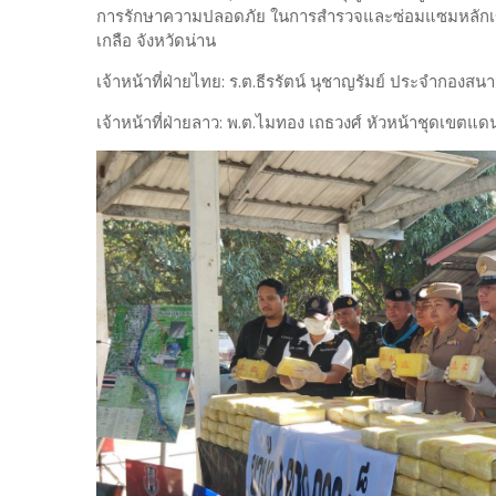
การรักษาความปลอดภัย ในการสำรวจและซ่อมแซมหลักเขตแ
เกลือ จังหวัดน่าน
เจ้าหน้าที่ฝ่ายไทย: ร.ต.ธีรรัตน์ นุชาญรัมย์ ประจำกองสน
เจ้าหน้าที่ฝ่ายลาว: พ.ต.ไมทอง เถธวงศ์ หัวหน้าชุดเขต