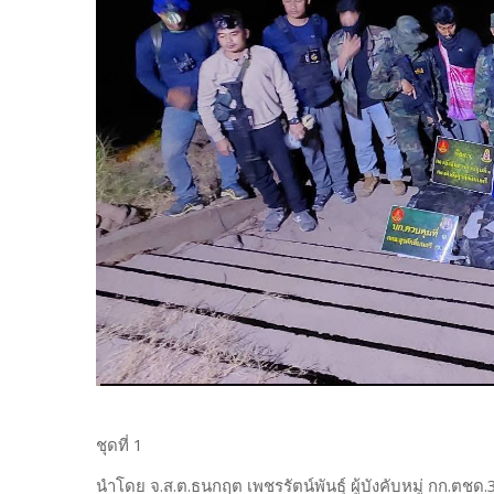
ชุดที่ 1
นำโดย จ.ส.ต.ธนกฤต เพชรรัตน์พันธุ์ ผู้บังคับหมู่ กก.ตชด