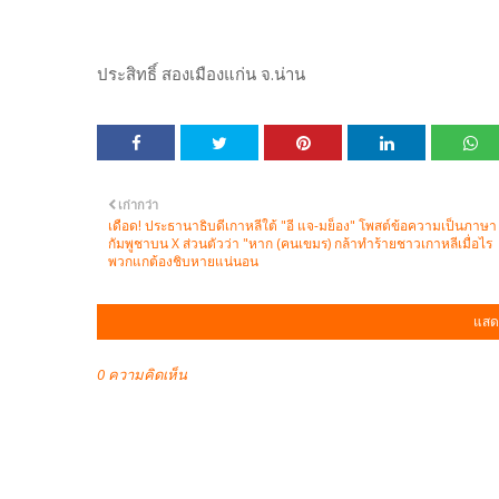
ประสิทธิ์ สองเมืองแก่น จ.น่าน
เก่ากว่า
เดือด! ประธานาธิบดีเกาหลีใต้ "อี แจ-มย็อง" โพสต์ข้อความเป็นภาษา
กัมพูชาบน X ส่วนตัวว่า "หาก (คนเขมร) กล้าทำร้ายชาวเกาหลีเมื่อไร
พวกแกต้องชิบหายแน่นอน
แสด
0 ความคิดเห็น