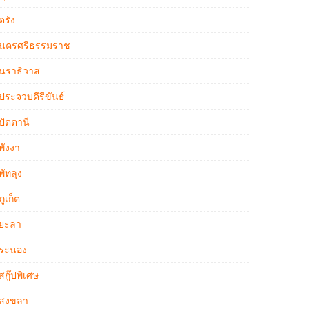
ตรัง
นครศรีธรรมราช
นราธิวาส
ประจวบคีรีขันธ์
ปัตตานี
พังงา
พัทลุง
ภูเก็ต
ยะลา
ระนอง
สกู๊ปพิเศษ
สงขลา