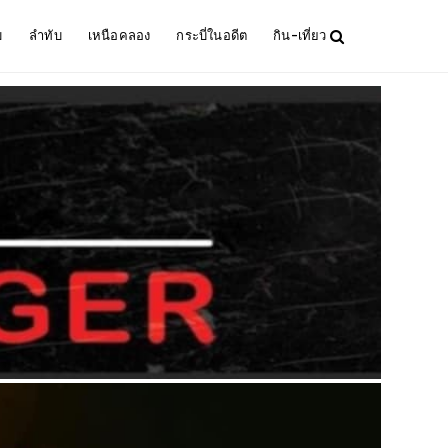
ม
ลำทับ
เหนือคลอง
กระบี่ในอดีต
กิน-เที่ยว