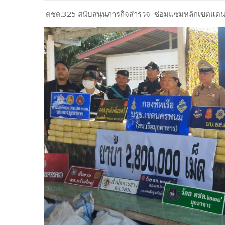
ตชด.325 สนับสนุนภารกิจสำรวจ–ซ่อมแซมหลักเขตแดนไทย–ล