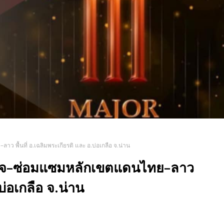
พื้นที่ อ.เฉลิมพระเกียรติ และ อ.บ่อเกลือ จ.น่าน
วจ–ซ่อมแซมหลักเขตแดนไทย–ลาว
บ่อเกลือ จ.น่าน