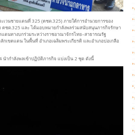
ตระเวนชายแดนที่ 325 (ตชด.325) ภายใต้การอำนวยการของ
ร้อย ตชด.325 และ ได้มอบหมายกำลังพลร่วมสนับสนุนภารกิจรักษา
เขตแดนทางบกร่วมระหว่างราชอาณาจักรไทย–สาธารณรัฐ
ขตแดน ในพื้นที่ อำเภอเฉลิมพระเกียรติ และอำเภอบ่อเกลือ
นำกำลังพลเข้าปฏิบัติภารกิจ แบ่งเป็น 2 ชุด ดังนี้