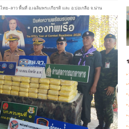
าว พื้นที่ อ.เฉลิมพระเกียรติ และ อ.บ่อเกลือ จ.น่าน
1