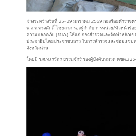
ช่วงระหว่างวันที่ 25–29 มกราคม 2569 กองร้อยตำรวจ
พ.ต.ท.ทรงศักดิ์ ไชยลาภ รองผู้กำกับการหน่วย/หัวหน้า
ความปลอดภัย (รปภ.) ให้แก่ กองสำรวจและจัดทำหลัก
ประชาธิปไตยประชาชนลาว ในการสำรวจและซ่อมแซมหลักเ
จังหวัดน่าน
โดยมี ร.ต.ท.เรวัตร ธรรมจักร์ รองผู้บังคับหมวด ตชด.3254 