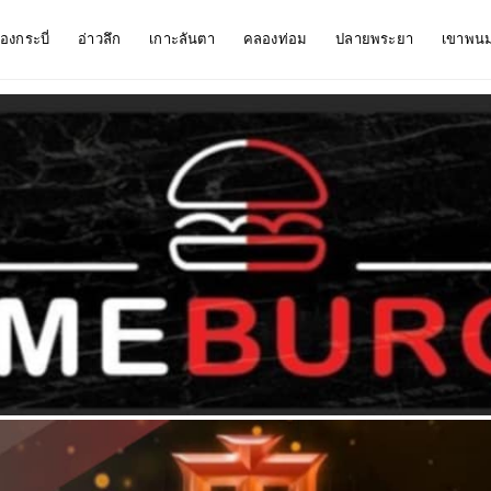
ืองกระบี่
อ่าวลึก
เกาะลันตา
คลองท่อม
ปลายพระยา
เขาพน