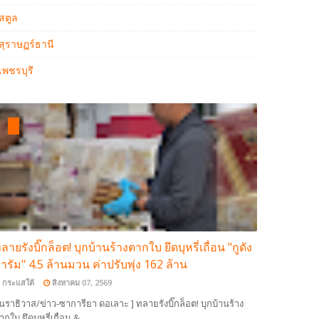
สตูล
สุราษฏร์ธานี
เพชรบุรี
ลายรังบิ๊กล็อต! บุกบ้านร้างตากใบ ยึดบุหรี่เถื่อน "กูดัง
ารัม" 4.5 ล้านมวน ค่าปรับพุ่ง 162 ล้าน
กระแสใต้
สิงหาคม 07, 2569
 นราธิวาส/ข่าว-ซาการียา ดอเลาะ ] ทลายรังบิ๊กล็อต! บุกบ้านร้าง
ากใบ ยึดบุหรี่เถื่อน &…