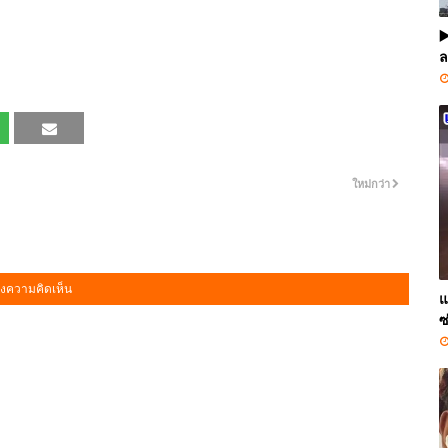
▶
ล
ใหม่กว่า
งความคิดเห็น
แ
ซ