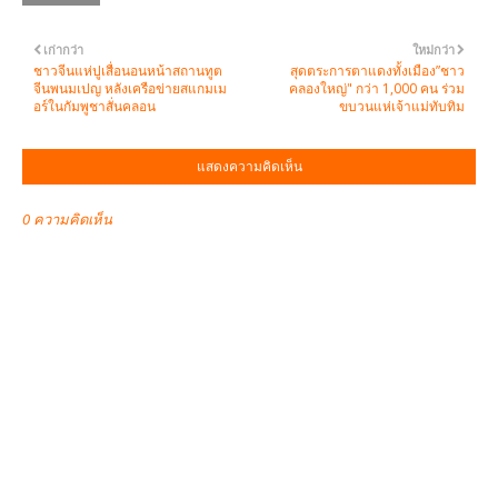
เก่ากว่า
ใหม่กว่า
ชาวจีนแห่ปูเสื่อนอนหน้าสถานทูต
สุดตระการตาแดงทั้งเมือง”ชาว
จีนพนมเปญ หลังเครือข่ายสแกมเม
คลองใหญ่" กว่า 1,000 คน ร่วม
อร์ในกัมพูชาสั่นคลอน
ขบวนแห่เจ้าแม่ทับทิม
แสดงความคิดเห็น
0 ความคิดเห็น