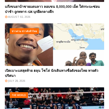
แก๊งขนยาบ้าชายแดนลาว ลอบขน 8,000,000 เม็ด ใส่กระบะซ่อน
ป่าช้า ถูกทหาร-ปส.บุกยึดกลางดึก
AUGUST 02, 2026
ข่าวด่วน ข่าวดังทั่วไทย
เปิดเบาะแสสุดท้าย ฮลุน โซโล่ นักเดินทางชื่อดังของไทย หายตัว
ปริศนา
JULY 28, 2026
THE WORLD