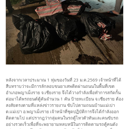
หลังจากเวลาประมาณ 1 ทุ่มของวันที่ 23 ม.ค.2569 เจ้าหน้าที่ได้
สืบทราบว่าจะมีการลักลอบขนยาเสพติดผ่านถนนในพื้นที่เขต
อำเภอพญาเม็งราย จ.เชียงราย จึงได้วางกำลังเพื่อทำการสกัดกั้น
ต่อมาได้พรถยนต์ตู้คันจำนวน 1 คัน ป้ายทะเบียน จ.เชียงราย ต้อง
สงสัยตรงตามที่แหล่งข่าวรายงาน ขับไปตามถนนบ้านแม่เปา
ต.แม่เปา อ.พญาเม็งราย เจ้าหน้าที่ชุดปฏิบัติการจึงได้กำลังออก
ติดตามไป แต่ปรากฎว่ากลุ่มคนในรถตู้ไหวตัวทันและคนขับรถ
อย่างรวดเร็วเพื่อที่จะพยายามหลบหนีในการติดตามรถตู้คนดัง