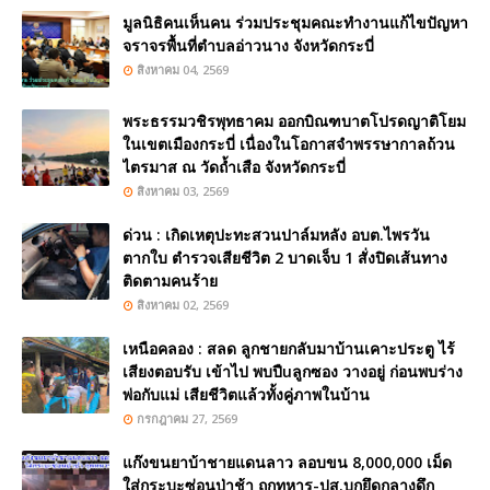
มูลนิธิคนเห็นคน ร่วมประชุมคณะทำงานแก้ไขปัญหา
จราจรพื้นที่ตำบลอ่าวนาง จังหวัดกระบี่
สิงหาคม 04, 2569
พระธรรมวชิรพุทธาคม ออกบิณฑบาตโปรดญาติโยม
ในเขตเมืองกระบี่ เนื่องในโอกาสจำพรรษากาลถ้วน
ไตรมาส ณ วัดถ้ำเสือ จังหวัดกระบี่
สิงหาคม 03, 2569
ด่วน : เกิดเหตุปะทะสวนปาล์มหลัง อบต.ไพรวัน
ตากใบ ตำรวจเสียชีวิต 2 บาดเจ็บ 1 สั่งปิดเส้นทาง
ติดตามคนร้าย
สิงหาคม 02, 2569
เหนือคลอง : สลด ลูกชายกลับมาบ้านเคาะประตู ไร้
เสียงตอบรับ เข้าไป พบปืuลูกซอง วางอยู่ ก่อนพบร่าง
พ่อกับแม่ เสียชีวิตแล้วทั้งคู่ภาพในบ้าน
กรกฎาคม 27, 2569
แก๊งขนยาบ้าชายแดนลาว ลอบขน 8,000,000 เม็ด
ใส่กระบะซ่อนป่าช้า ถูกทหาร-ปส.บุกยึดกลางดึก