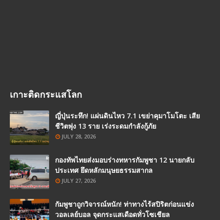
เกาะติดกระแสโลก
ญี่ปุ่นระทึก! แผ่นดินไหว 7.1 เขย่าคุมาโมโตะ เสีย
ชีวิตพุ่ง 13 ราย เร่งระดมกำลังกู้ภัย
JULY 28, 2026
กองทัพไทยส่งมอบร่างทหารกัมพูชา 12 นายกลับ
ประเทศ ยึดหลักมนุษยธรรมสากล
JULY 27, 2026
กัมพูชาถูกวิจารณ์หนัก! ท่าทางไร้สปิริตก่อนแข่ง
วอลเลย์บอล จุดกระแสเดือดทั่วโซเชียล