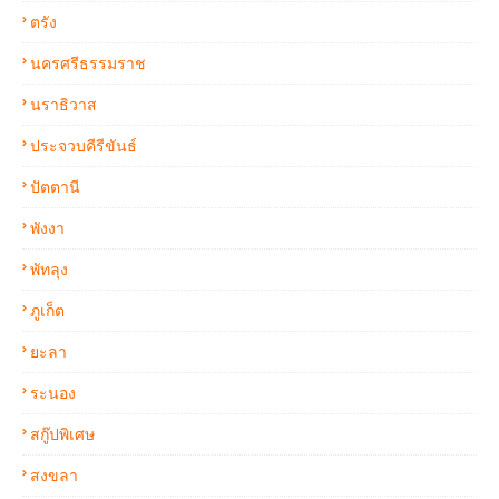
ตรัง
นครศรีธรรมราช
นราธิวาส
ประจวบคีรีขันธ์
ปัตตานี
พังงา
พัทลุง
ภูเก็ต
ยะลา
ระนอง
สกู๊ปพิเศษ
สงขลา