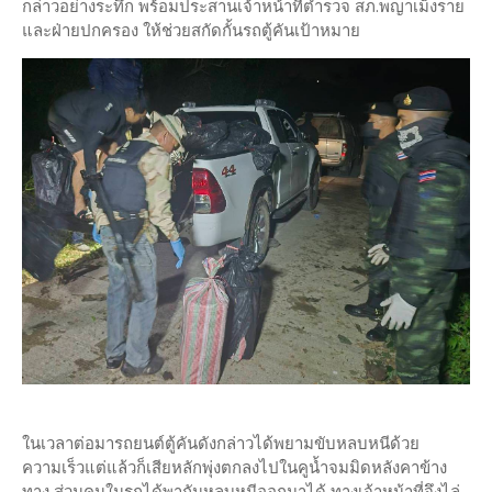
กล่าวอย่างระทึก พร้อมประสานเจ้าหน้าที่ตำรวจ สภ.พญาเม็งราย
และฝ่ายปกครอง ให้ช่วยสกัดกั้นรถตู้คันเป้าหมาย
ในเวลาต่อมารถยนต์ตู้คันดังกล่าวได้พยามขับหลบหนีด้วย
ความเร็วแต่แล้วก็เสียหลักพุ่งตกลงไปในคูน้ำจมมิดหลังคาข้าง
ทาง ส่วนคนในรถได้พากันหลบหนีออกมาได้ ทางเจ้าหน้าที่จึงไล่