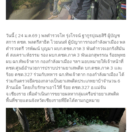
วันนี้ ( 24 ม.ค.69 ) พลตำรวจโท รุ่งโรจน์ ฐากูรปุณยสิรี ผู้บัญช
สการ ตชต. พลตรีสาธิต ไวยนนท์ ผู้บัญาการกองกำลังผาเมือง พล
ตำรวจตรี วรพัฒน์ บุญมา ผบก.ตชด.ภาค 3 พันตำรวจเอกรังสิมัน
ต์ สงเคราะห์ธรรม รอง ผบก.ตชด.ภาค 3 พันเอกสุพรรณ ร้อยพุทธ
ผบ.ฉก.ทัพเจ้าตาก กองกำลังผาเมือง ฯลฯ มอบหมายให้เจ้าหน้าที่
ตชด.ศูนย์อำนวยการปราบปรามยาเสพติด บก.ตชด.ภาค 3 และ
ร้อย ตชด.327 ร่วมกับทหาร ฉก.ทัพเจ้าตาก กองกำลังผาเมือง ได้
ร่วมกันตรวจยึดของกลางเป็นยาเสพติดประเภทยาบ้าจำนวน 6
ล้านเม็ด โดยเก็บรักษาเอาไว้ที่ ร้อย ตชด.327 อ.แม่จัน
จ.เชียงราย เพื่อดำเนินการขยายผลหากลุ่มเครือข่ายยาเสพติด
พื้นที่ชายแดนจังหวัดเชียงรายที่ยึดได้ตามกฎหมาย