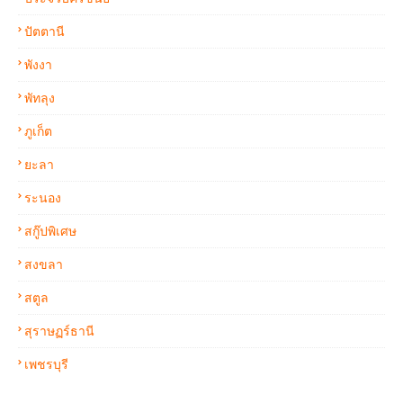
ปัตตานี
พังงา
พัทลุง
ภูเก็ต
ยะลา
ระนอง
สกู๊ปพิเศษ
สงขลา
สตูล
สุราษฏร์ธานี
เพชรบุรี