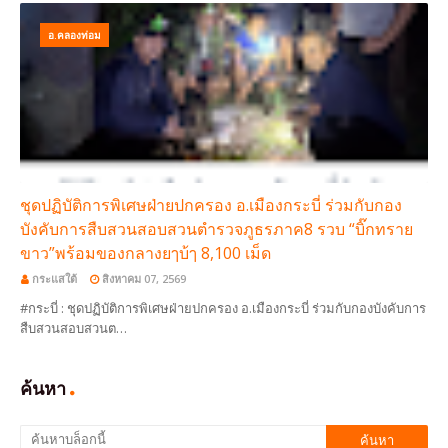
อ.คลองท่อม
ชุดปฏิบัติการพิเศษฝ่ายปกครอง อ.เมืองกระบี่ ร่วมกับกอง
บังคับการสืบสวนสอบสวนตำรวจภูธรภาค8 รวบ “บิ๊กทราย
ขาว”พร้อมของกลางยๅบ้ๅ 8,100 เม็ด
กระแสใต้
สิงหาคม 07, 2569
#กระบี่ : ชุดปฏิบัติการพิเศษฝ่ายปกครอง อ.เมืองกระบี่ ร่วมกับกองบังคับการ
สืบสวนสอบสวนต…
ค้นหา