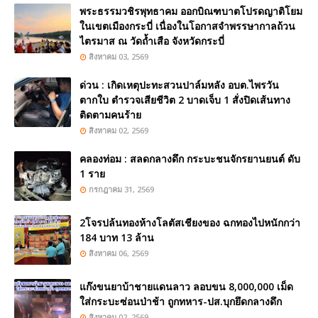
พระธรรมวชิรพุทธาคม ออกบิณฑบาตโปรดญาติโยม
ในเขตเมืองกระบี่ เนื่องในโอกาสจำพรรษากาลถ้วน
ไตรมาส ณ วัดถ้ำเสือ จังหวัดกระบี่
สิงหาคม 03, 2569
ด่วน : เกิดเหตุปะทะสวนปาล์มหลัง อบต.ไพรวัน
ตากใบ ตำรวจเสียชีวิต 2 บาดเจ็บ 1 สั่งปิดเส้นทาง
ติดตามคนร้าย
สิงหาคม 02, 2569
คลองท่อม : สลดกลางดึก กระบะชนจักรยานยนต์ ดับ
1 ราย
กรกฎาคม 31, 2569
2โจรปล้นทองห้างโลตัสเชียงของ ฉกทองไปหนักกว่า
184 บาท 13 ล้าน
สิงหาคม 06, 2569
แก๊งขนยาบ้าชายแดนลาว ลอบขน 8,000,000 เม็ด
ใส่กระบะซ่อนป่าช้า ถูกทหาร-ปส.บุกยึดกลางดึก
สิงหาคม 02, 2569