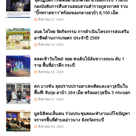
กองบังคับการสืบสวนสอบสวนตำรวจภูธรภาค8 รวบ
“บิ๊กทรายขาว”พร้อมของกลางยๅบ้ๅ 8,100 เม็ด
สิงหาคม 07, 2569
อบต.ไสไทย จัดกิจกรรม การดำเนินโครงการส่งเสริม
อาชีพด้านการเกษตร ประจำปี 2569
สิงหาคม 04, 2569
สลดเช้าวันใหม่! จยย.ชนต้นไม้ล้มขวางถนน ดับ 1
ราย พื้นที่อ่าวลึก กระบี่
สิงหาคม 05, 2569
สภ.บางขัน ลุยปราบปรามยาเสwติดและอาวุธปืนใน
พื้นที่! จับกุม ยาบ้า 264 เม็ด พร้อมอๅวุธปืน 5 กระบอก
สิงหาคม 07, 2569
มูลนิธิคนเห็นคน ร่วมประชุมคณะทำงานแก้ไขปัญหา
จราจรพื้นที่ตำบลอ่าวนาง จังหวัดกระบี่
สิงหาคม 04, 2569