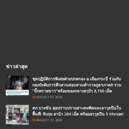
ข่าวล่าสุด
ชุดปฏิบัติการพิเศษฝ่ายปกครอง อ.เมืองกระบี่ ร่วมกับ
กองบังคับการสืบสวนสอบสวนตำรวจภูธรภาค8 รวบ
“บิ๊กทรายขาว”พร้อมของกลางยๅบ้ๅ 8,100 เม็ด
AUGUST 07, 2026
สภ.บางขัน ลุยปราบปรามยาเสwติดและอาวุธปืนใน
พื้นที่! จับกุม ยาบ้า 264 เม็ด พร้อมอๅวุธปืน 5 กระบอก
AUGUST 07, 2026