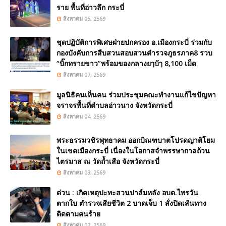
ราย พื้นที่อ่าวลึก กระบี่
สิงหาคม 05, 2569
ชุดปฏิบัติการพิเศษฝ่ายปกครอง อ.เมืองกระบี่ ร่วมกับ
กองบังคับการสืบสวนสอบสวนตำรวจภูธรภาค8 รวบ
“บิ๊กทรายขาว”พร้อมของกลางยๅบ้ๅ 8,100 เม็ด
สิงหาคม 07, 2569
มูลนิธิคนเห็นคน ร่วมประชุมคณะทำงานแก้ไขปัญหา
จราจรพื้นที่ตำบลอ่าวนาง จังหวัดกระบี่
สิงหาคม 04, 2569
พระธรรมวชิรพุทธาคม ออกบิณฑบาตโปรดญาติโยม
ในเขตเมืองกระบี่ เนื่องในโอกาสจำพรรษากาลถ้วน
ไตรมาส ณ วัดถ้ำเสือ จังหวัดกระบี่
สิงหาคม 03, 2569
ด่วน : เกิดเหตุปะทะสวนปาล์มหลัง อบต.ไพรวัน
ตากใบ ตำรวจเสียชีวิต 2 บาดเจ็บ 1 สั่งปิดเส้นทาง
ติดตามคนร้าย
สิงหาคม 02, 2569