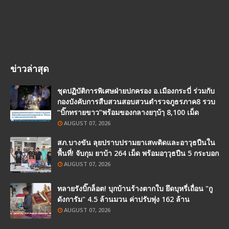
ข่าวล่าสุด
ชุดปฏิบัติการพิเศษฝ่ายปกครอง อ.เมืองกระบี่ ร่วมกับ
กองบังคับการสืบสวนสอบสวนตำรวจภูธรภาค8 รวบ
“บิ๊กทรายขาว”พร้อมของกลางยๅบ้ๅ 8,100 เม็ด
AUGUST 07, 2026
สภ.บางขัน ลุยปราบปรามยาเสwติดและอาวุธปืนใน
พื้นที่! จับกุม ยาบ้า 264 เม็ด พร้อมอๅวุธปืน 5 กระบอก
AUGUST 07, 2026
ทลายรังบิ๊กล็อต! บุกบ้านร้างตากใบ ยึดบุหรี่เถื่อน "กู
ดังการัม" 4.5 ล้านมวน ค่าปรับพุ่ง 162 ล้าน
AUGUST 07, 2026