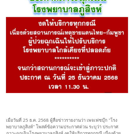
เมื่อวันที่ 25 ธ.ค. 2568 ผู้สื่อข่าวรายงานว่า เพจเฟซบุ๊ก "โรง
พยาบาลภูสิงห์" โพสต์ข้อความประกาศด่วน ระบุว่า ประกาศ
ภาวะฉุกเฉินโรงพยาบาลภูสิงห์ งดให้บริการทุกกรณี เนื่องด้วย