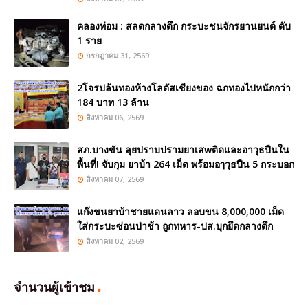
คลองท่อม : สลดกลางดึก กระบะชนจักรยานยนต์ ดับ
1 ราย
กรกฎาคม 31, 2569
2โจรปล้นทองห้างโลตัสเชียงของ ฉกทองไปหนักกว่า
184 บาท 13 ล้าน
สิงหาคม 06, 2569
สภ.บางขัน ลุยปราบปรามยาเสwติดและอาวุธปืนใน
พื้นที่! จับกุม ยาบ้า 264 เม็ด พร้อมอๅวุธปืน 5 กระบอก
สิงหาคม 07, 2569
แก๊งขนยาบ้าชายแดนลาว ลอบขน 8,000,000 เม็ด
ใส่กระบะซ่อนป่าช้า ถูกทหาร-ปส.บุกยึดกลางดึก
สิงหาคม 02, 2569
จำนวนผู้เข้าชม