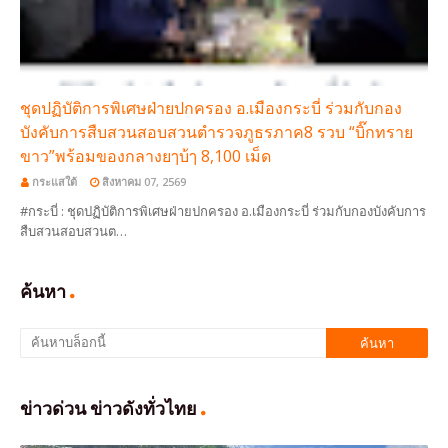
ชุดปฏิบัติการพิเศษฝ่ายปกครอง อ.เมืองกระบี่ ร่วมกับกอง
บังคับการสืบสวนสอบสวนตำรวจภูธรภาค8 รวบ “บิ๊กทราย
ขาว”พร้อมของกลางยๅบ้ๅ 8,100 เม็ด
กระแสใต้
สิงหาคม 07, 2569
#กระบี่ : ชุดปฏิบัติการพิเศษฝ่ายปกครอง อ.เมืองกระบี่ ร่วมกับกองบังคับการ
สืบสวนสอบสวนต…
ค้นหา
ข่าวด่วน ข่าวดังทั่วไทย