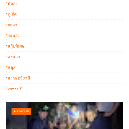
พัทลุง
ภูเก็ต
ยะลา
ระนอง
สกู๊ปพิเศษ
สงขลา
สตูล
สุราษฏร์ธานี
เพชรบุรี
อ.คลองท่อม