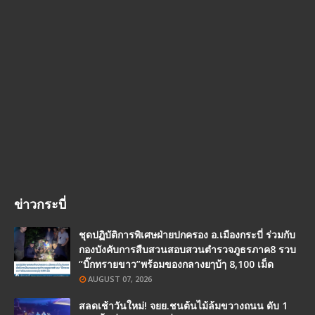
ข่าวกระบี่
ชุดปฏิบัติการพิเศษฝ่ายปกครอง อ.เมืองกระบี่ ร่วมกับ
กองบังคับการสืบสวนสอบสวนตำรวจภูธรภาค8 รวบ
“บิ๊กทรายขาว”พร้อมของกลางยๅบ้ๅ 8,100 เม็ด
AUGUST 07, 2026
สลดเช้าวันใหม่! จยย.ชนต้นไม้ล้มขวางถนน ดับ 1