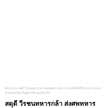
หน้าแรก
สดุดี วีรชนทหารกล้า ส่งศพทหารกล้า 2 นาย ที่เสียชีวิตจากการปะทะ
ชายแดนไทย-กัมพูชาบริเวณเนิน 350
สดุดี วีรชนทหารกล้า ส่งศพทหาร