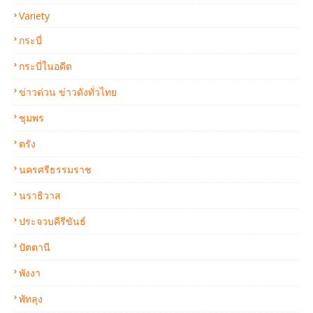
Variety
กระบี่
กระบี่ในอดีต
ข่าวด่วน ข่าวดังทั่วไทย
ชุมพร
ตรัง
นครศรีธรรมราช
นราธิวาส
ประจวบคีรีขันธ์
ปัตตานี
พังงา
พัทลุง