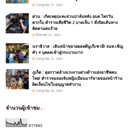
กรกฎาคม 27, 2569
ด่วน : เกิดเหตุปะทะสวนปาล์มหลัง อบต.ไพรวัน
ตากใบ ตำรวจเสียชีวิต 2 บาดเจ็บ 1 สั่งปิดเส้นทาง
ติดตามคนร้าย
สิงหาคม 02, 2569
นราธิวาส : เดินหน้าขยายผลคดีบูเก๊ะซามี! จนท.เชิญ
ตัว 4 บุคคลเข้าสู่กระบวนการ
กรกฎาคม 31, 2569
ภูเก็ต : ลุยกวาดล้างแรงงานต่างด้าวแย่งอาชีพคน
ไทย! ตำรวจฉลองจับหญิงเมียนมาร์ขายของหน้าร้าน
ผิดเงื่อนไขใบอนุญาตทำงาน
กรกฎาคม 30, 2569
จำนวนผู้เข้าชม
6
1
7
6
6
3