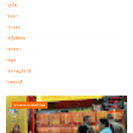
ภูเก็ต
ยะลา
ระนอง
สกู๊ปพิเศษ
สงขลา
สตูล
สุราษฏร์ธานี
เพชรบุรี
ข่าวด่วน ข่าวดังทั่วไทย