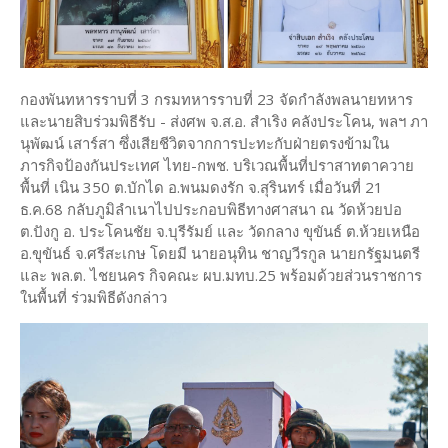
กองพันทหารราบที่ 3 กรมทหารราบที่ 23 จัดกำลังพลนายทหาร
และนายสิบร่วมพิธีรับ - ส่งศพ จ.ส.อ. สำเริง คลังประโคน, พลฯ ภา
นุพัฒน์ เสาร์สา ซึ่งเสียชีวิตจากการปะทะกับฝ่ายตรงข้ามใน
ภารกิจป้องกันประเทศ ไทย-กพช. บริเวณพื้นที่ปราสาทตาควาย
พื้นที่ เนิน 350 ต.บักได อ.พนมดงรัก จ.สุรินทร์ เมื่อวันที่ 21
ธ.ค.68 กลับภูมิลำเนาไปประกอบพิธีทางศาสนา ณ วัดห้วยปอ
ต.ปังกู อ. ประโคนชัย จ.บุรีรัมย์ และ วัดกลาง ขุขันธ์ ต.ห้วยเหนือ
อ.ขุขันธ์ จ.ศรีสะเกษ โดยมี นายอนุทิน ชาญวีรกูล นายกรัฐมนตรี
และ พล.ต. ไชยนคร กิจคณะ ผบ.มทบ.25 พร้อมด้วยส่วนราชการ
ในพื้นที่ ร่วมพิธีดังกล่าว