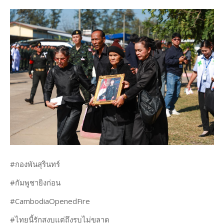
#กองพันสุรินทร์
#กัมพูชายิงก่อน
#CambodiaOpenedFire
#ไทยนี้รักสงบแต่ถึงรบไม่ขลาด