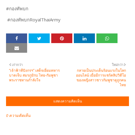
#กองทัพบก
#กองทัพบกRoyalThaiArmy
เก่ากว่า
ใหม่กว่า
“เจ้าฟ้าทีปังกรฯ” เสด็จเยี่ยมทหาร
กลายเป็นประเด็นร้อนแรงในโลก
บาดเจ็บ สมรภูมิรบ ไทย-กัมพูชา
ออนไลน์ เมื่อมีการแชร์คลิปวิดีโอ
พระราชทาน​กำลังใจ​
ของหญิงสาวชาวกัมพูชาดูถูกคน
ไทย
แสดงความคิดเห็น
0 ความคิดเห็น